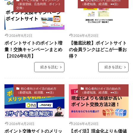
サービス特集・キャンペーン
初心者向けポイ活の始め方
（新規登録、広告利用、ポイント
（基礎知識、経済圏、●●活）
交換）
2026年8月2日
2026年6月20日
ポイントサイトのポイント増
【徹底比較】ポイントサイト
量！交換キャンペーンまとめ
の会員ランクはどこが一番お
【2026年8月】
得？
続きを読む
続きを読む
初心者向けポイ活の始め方
初心者向けポイ活の始め方
（基礎知識、経済圏、●●活）
（基礎知識、経済圏、●●活）
2026年6月20日
2026年6月20日
ポイント交換サイトのメリッ
【ポイ活】現金化よりも価値