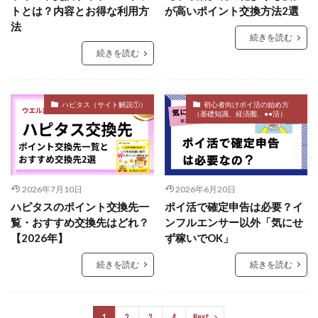
トとは？内容とお得な利用方
が高いポイント交換方法2選
法
続きを読む
続きを読む
ハピタス（サイト解説①）
初心者向けポイ活の始め方
（基礎知識、経済圏、●●活）
2026年7月10日
2026年6月20日
ハピタスのポイント交換先一
ポイ活で確定申告は必要？イ
覧・おすすめ交換先はどれ？
ンフルエンサー以外「気にせ
【2026年】
ず稼いでOK」
続きを読む
続きを読む
1
2
3
4
Next