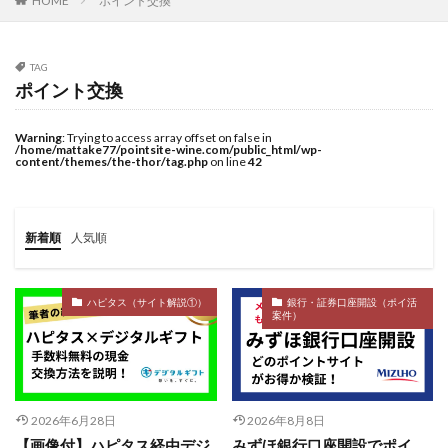
ポイント交換
HOME
TAG
ポイント交換
Warning
: Trying to access array offset on false in
/home/mattake77/pointsite-wine.com/public_html/wp-
content/themes/the-thor/tag.php
on line
42
新着順
人気順
ハピタス（サイト解説①）
銀行・証券口座開設（ポイ活
案件）
2026年6月28日
2026年8月8日
【画像付】ハピタス経由デジ
みずほ銀行口座開設でポイ