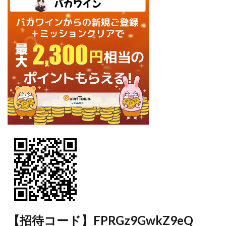
【招待コード】FPRGz9GwkZ9eQ