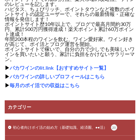
のレビューを記します。
ハピタス、ちょびリッチ、ポイントタウンなど複数のポイ
ントサイトの認定ユーザーで、それらの最新情報・正確な
情報を発信します！
ポイントサイト歴10年以上で、ブログで最高月間約30万
円、累計500万円獲得達成！楽天ポイント累計60万ポイン
ト達成！
年間200本程のワインを飲む、ワイン愛好家。ワイン好き
が高じて、ポイ活とブログ運営を開始。
ポイントサイトで稼いで、自分の力で少しでも美味しいワ
インを買いたいと願う、家計に負担をかけないサラリーマ
ン。
▶
バカワインのlit.link【おすすめサイト一覧】
▶
バカワインの詳しいプロフィールはこちら
▶
毎月のポイ活での収益はこちら
カテゴリー
初心者向けポイ活の始め方（基礎知識、経済圏、●●活）
20