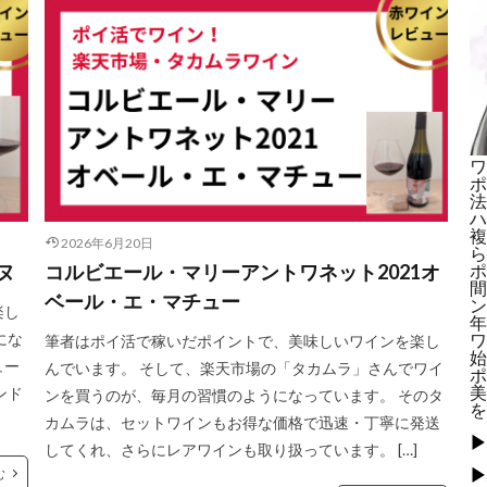
ワ
ポ
法
ハ
複
2026年6月20日
ら
ヌ
コルビエール・マリーアントワネット2021オ
ポ
間
ベール・エ・マチュー
ン
楽し
年
にな
ワ
筆者はポイ活で稼いだポイントで、美味しいワインを楽し
始
ュー
んでいます。 そして、楽天市場の「タカムラ」さんでワイ
ポ
美
ンド
ンを買うのが、毎月の習慣のようになっています。 そのタ
を
カムラは、セットワインもお得な価格で迅速・丁寧に発送
▶
してくれ、さらにレアワインも取り扱っています。 […]
▶
む