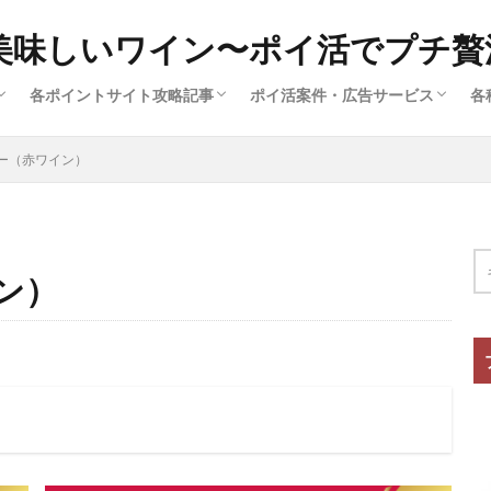
美味しいワイン〜ポイ活でプチ贅
各ポイントサイト攻略記事
ポイ活案件・広告サービス
各
済
ー
広
ハピタス（サイト解説①）
ポイントインカム（サイト解説③）
ポイントタウン（サイト解説⑤）
ちょびリッチ（サイト解説②）
ECナビ（サイト解説⑥）
モッピー（サイト解説④）
クレジットカード（ポイ活案件）
買い物・ファッション（ポイ活案
旅行・グルメ・ふるさと納税（ポ
動画配信・マンガ・ネット接続（
美容・スキル・公営競技など（ポ
ー（赤ワイン）
件）
ン）