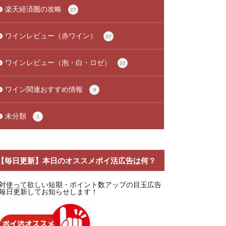
楽天経済圏の攻略
27
ワインレビュー（赤ワイン）
37
ワインレビュー（泡・白・ロゼ）
35
ワイン関連おすすめ情報
9
未分類
1
【毎日更新】本日のオススメポイ活広告は何？
対使って欲しい短期・ポイント数アップの目玉広告
毎日更新してお知らせします！