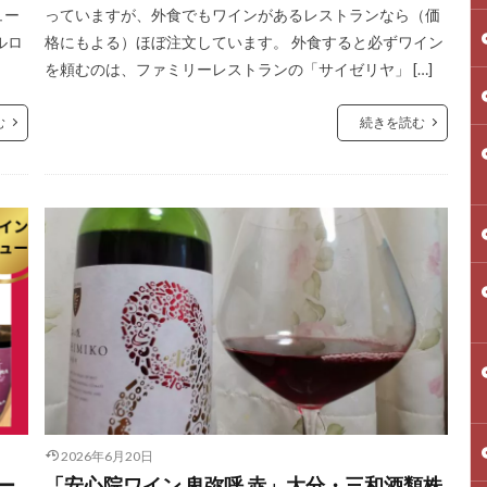
ュー
っていますが、外食でもワインがあるレストランなら（価
ルロ
格にもよる）ほぼ注文しています。 外食すると必ずワイン
を頼むのは、ファミリーレストランの「サイゼリヤ」 […]
む
続きを読む
2026年6月20日
ー
「安心院ワイン 卑弥呼 赤」大分・三和酒類株