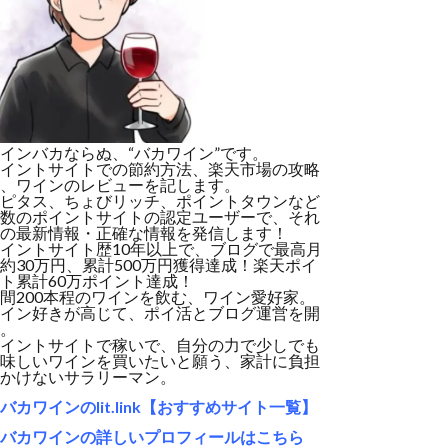
インバカならぬ、“バカワイン”です。
イントサイトでの節約方法、楽天市場の攻略
、ワインのレビューを記します。
ピタス、ちょびリッチ、ポイントタウンなど
数のポイントサイトの認定ユーザーで、それ
の最新情報・正確な情報を発信します！
イントサイト歴10年以上で、ブログで最高月
約30万円、累計500万円獲得達成！楽天ポイ
ト累計60万ポイント達成！
間200本程のワインを飲む、ワイン愛好家。
イン好きが高じて、ポイ活とブログ運営を開
。
イントサイトで稼いで、自分の力で少しでも
味しいワインを買いたいと願う、家計に負担
かけないサラリーマン。
バカワインのlit.link【おすすめサイト一覧】
バカワインの詳しいプロフィールはこちら