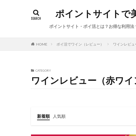
ポイントサイトで
ポイントサイト・ポイ活とは？お得な利用法
初心者向けポイ活の始め方（基礎知識、経
ポイ活の稼ぎ方（本日のイチオシ案件・サ
サービス特集・キャンペーン（新規登録、
陸マイラー・お得で便利な旅行方法
ポイ活利用した体験談・獲得ポイント数
ポイ活でワイン（レビュー）
ワインレビュ
HOME
圏、●●活）
ビス、カレンダー）
告利用、ポイント交換）
CATEGORY
ワインレビュー（赤ワイ
新着順
人気順