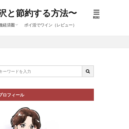
沢と節約する方法〜
種経済圏
ポイ活でワイン（レビュー）
件）
イ活案件）
ポイ活案
イ活案件）
イオン経済圏の攻略
楽天経済圏の攻略
プロフィール