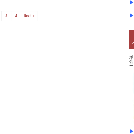
▶
▶
3
4
Next
ポ
会
ー
▶