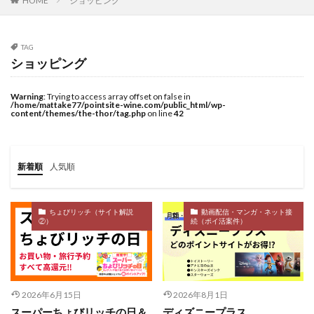
ショッピング
HOME
TAG
ショッピング
Warning
: Trying to access array offset on false in
/home/mattake77/pointsite-wine.com/public_html/wp-
content/themes/the-thor/tag.php
on line
42
新着順
人気順
ちょびリッチ（サイト解説
動画配信・マンガ・ネット接
②）
続（ポイ活案件）
2026年6月15日
2026年8月1日
スーパーちょびリッチの日＆
ディズニープラス