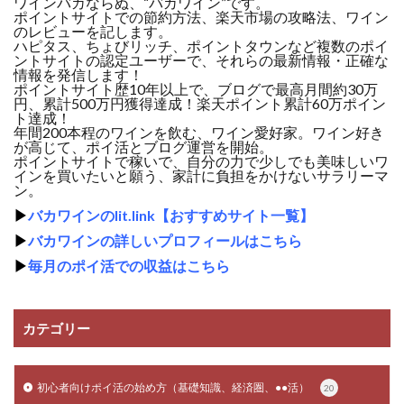
ワインバカならぬ、“バカワイン”です。
ポイントサイトでの節約方法、楽天市場の攻略法、ワイン
のレビューを記します。
ハピタス、ちょびリッチ、ポイントタウンなど複数のポイ
ントサイトの認定ユーザーで、それらの最新情報・正確な
情報を発信します！
ポイントサイト歴10年以上で、ブログで最高月間約30万
円、累計500万円獲得達成！楽天ポイント累計60万ポイン
ト達成！
年間200本程のワインを飲む、ワイン愛好家。ワイン好き
が高じて、ポイ活とブログ運営を開始。
ポイントサイトで稼いで、自分の力で少しでも美味しいワ
インを買いたいと願う、家計に負担をかけないサラリーマ
ン。
▶
バカワインのlit.link【おすすめサイト一覧】
▶
バカワインの詳しいプロフィールはこちら
▶
毎月のポイ活での収益はこちら
カテゴリー
初心者向けポイ活の始め方（基礎知識、経済圏、●●活）
20