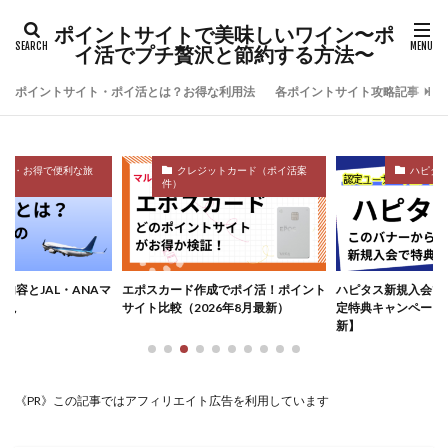
ポイントサイトで美味しいワイン〜ポ
イ活でプチ贅沢と節約する方法〜
ポイントサイト・ポイ活とは？お得な利用法
各ポイントサイト攻略記事
ラー・お得で便利な旅
クレジットカード（ポイ活案
ハピタ
件）
内容とJAL・ANAマ
エポスカード作成でポイ活！ポイント
ハピタス新規入会で最
解説
サイト比較（2026年8月最新）
定特典キャンペーン【
新】
《PR》この記事ではアフィリエイト広告を利用しています