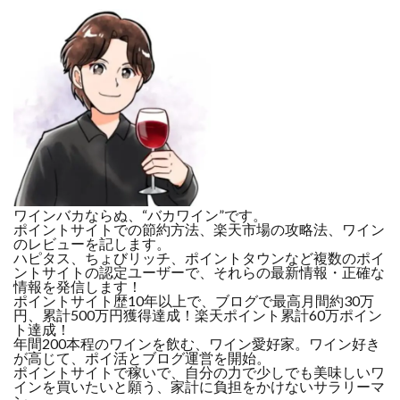
ワインバカならぬ、“バカワイン”です。
ポイントサイトでの節約方法、楽天市場の攻略法、ワイン
のレビューを記します。
ハピタス、ちょびリッチ、ポイントタウンなど複数のポイ
ントサイトの認定ユーザーで、それらの最新情報・正確な
情報を発信します！
ポイントサイト歴10年以上で、ブログで最高月間約30万
円、累計500万円獲得達成！楽天ポイント累計60万ポイン
ト達成！
年間200本程のワインを飲む、ワイン愛好家。ワイン好き
が高じて、ポイ活とブログ運営を開始。
ポイントサイトで稼いで、自分の力で少しでも美味しいワ
インを買いたいと願う、家計に負担をかけないサラリーマ