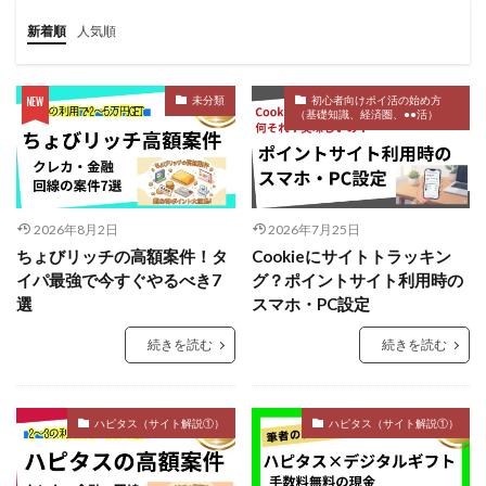
新着順
人気順
未分類
初心者向けポイ活の始め方
（基礎知識、経済圏、●●活）
2026年8月2日
2026年7月25日
ちょびリッチの高額案件！タ
Cookieにサイトトラッキン
イパ最強で今すぐやるべき7
グ？ポイントサイト利用時の
選
スマホ・PC設定
続きを読む
続きを読む
ハピタス（サイト解説①）
ハピタス（サイト解説①）