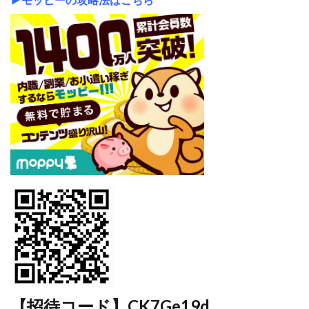
【招待コード】CK7Ge19d