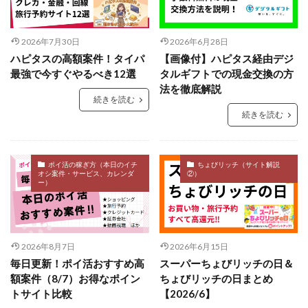
2026年7月30日
2026年6月28日
ハピタスの高額案件！タイパ
【画像付】ハピタス経由デジ
最強で今すぐやるべき12選
タルギフトでの現金交換の方
法を徹底解説
続きを読む
続きを読む
ポイ活の稼ぎ方（本日のイチ
ちょびリッチ（サイト解説
オシ案件・サービス、カレンダ
②）
ー）
2026年8月7日
2026年6月15日
毎日更新！ポイ活おすすめ高
スーパーちょびリッチの日＆
額案件（8/7）お得なポイン
ちょびリッチの日まとめ
トサイト比較
【2026/6】