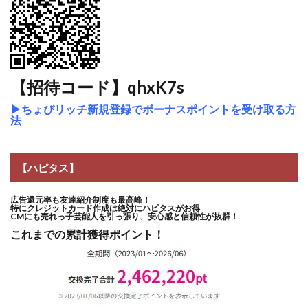
【招待コード】qhxK7s
▶
ちょびリッチ新規登録でボーナスポイントを受け取る方
法
【ハピタス】
広告還元率も友達紹介制度も最高峰！
特にクレジットカード作成は絶対にハピタスがお得
CMにも売れっ子芸能人を引っ張り、安心感と信頼性が抜群！
これまでの累計獲得ポイント！