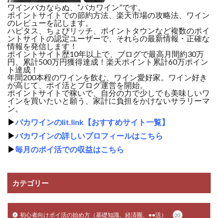
ワインバカならぬ、“バカワイン”です。
ポイントサイトでの節約方法、楽天市場の攻略法、ワイン
のレビューを記します。
ハピタス、ちょびリッチ、ポイントタウンなど複数のポイ
ントサイトの認定ユーザーで、それらの最新情報・正確な
情報を発信します！
ポイントサイト歴10年以上で、ブログで最高月間約30万
円、累計500万円獲得達成！楽天ポイント累計60万ポイン
ト達成！
年間200本程のワインを飲む、ワイン愛好家。ワイン好き
が高じて、ポイ活とブログ運営を開始。
ポイントサイトで稼いで、自分の力で少しでも美味しいワ
インを買いたいと願う、家計に負担をかけないサラリーマ
ン。
▶
バカワインのlit.link【おすすめサイト一覧】
▶
バカワインの詳しいプロフィールはこちら
▶
毎月のポイ活での収益はこちら
カテゴリー
初心者向けポイ活の始め方（基礎知識、経済圏、●●活）
20