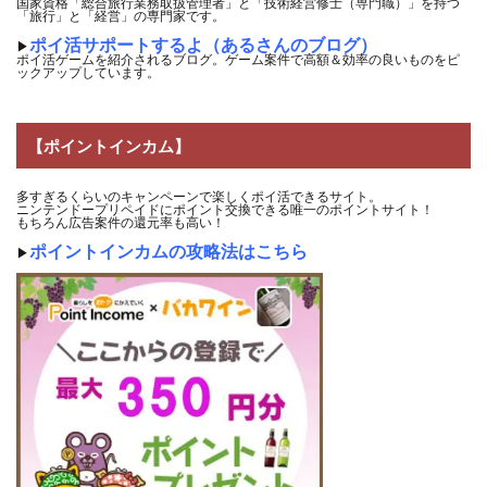
国家資格「総合旅行業務取扱管理者」と「技術経営修士（専門職）」を持つ
「旅行」と「経営」の専門家です。
ポイ活サポートするよ（あるさんのブログ）
▶
ポイ活ゲームを紹介されるブログ。ゲーム案件で高額＆効率の良いものをピ
ックアップしています。
【ポイントインカム】
多すぎるくらいのキャンペーンで楽しくポイ活できるサイト。
ニンテンドープリペイドにポイント交換できる唯一のポイントサイト！
もちろん広告案件の還元率も高い！
ポイントインカムの攻略法はこちら
▶