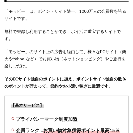
サイ
ト・
「モッピー」は、ポイントサイト随一、1000万人の会員数を誇る
クレ
サイトです。
ジッ
トカ
無料で登録し利用することができ、ポイ活に重宝するサイトで
ード
が高
す。
額還
元の
「モッピー」のサイト上の広告を経由して、様々なECサイト（楽
ポイ
天やYahoo!など）でお買い物（ネットショッピング）やご旅行を
ント
楽しむだけ。
サイ
ト
そのECサイト独自のポイントに加え、ポイントサイト独自の数％
2
のポイントが貯まって、節約やお小遣い稼ぎに最適です。
モッ
ピー
での
【基本サービス】
ポイ
ント
プライバシーマーク制度加盟
交換
先間
会員ランク…
お買い物対象獲得ポイント最高15％