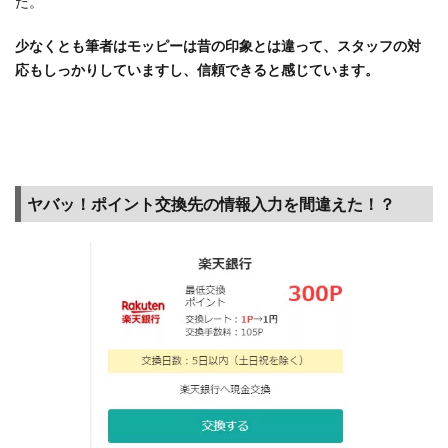
た。
ルタ
イム
少なくとも筆者はモッピーは昔の印象とは違って、スタッフの対
でお
応もしっかりしていますし、信頼できると感じています。
得な
広告
サー
ビス
を紹
介
ヤバッ！ポイント交換先の情報入力を間違えた！？
3.7
ポイ
活に
疲れ
た、
続か
ない
と思
った
ら…や
める