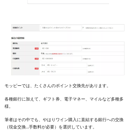
のは
もっ
たい
な
い！
4
【ま
と
め】
モッ
ピー
はポ
イン
モッピーでは、たくさんのポイント
交換先があります。
ト交
換の
各種銀行に加えて、ギフト券、電子マネー、マイルなど多種多
情報
様。
入力
が間
筆者はその中でも、やはりワイン購入に直結する銀行への交換
違っ
（現金交換…手数料が必要）を選択しています。
ても
ポイ