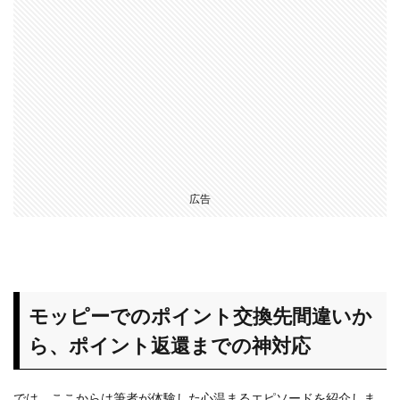
日」
は、
ショ
ッピ
ング
サイ
トが
通常
より
お得
広告
にな
る、
お買
い物
の祭
典！
モッピーでのポイント交換先間違いか
3.3
ら、ポイント返還までの神対応
モッ
ピー
ガチ
では、ここからは筆者が体験した心温まるエピソードを紹介しま