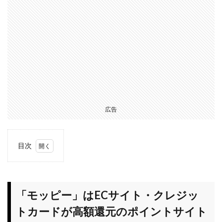
広告
目次
1
「モ
ッピ
ー」
「モッピー」はECサイト・クレジッ
は
トカードが高額還元のポイントサイト
EC