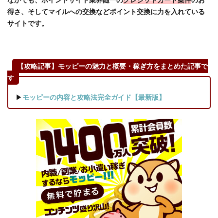
対応
得さ、そしてマイルへの交換などポイント交換に力を入れている
は？
サイトです。
3
ポイ
ント
サイ
【攻略記事】モッピーの魅力と概要・稼ぎ方をまとめた記事で
ト
す
「モ
ッピ
▶
モッピーの内容と攻略法完全ガイド【最新版】
ー」
で
は、
どの
よう
にポ
イン
トを
貯め
る？
3.1