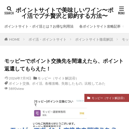
ポイントサイトで美味しいワイン〜ポ
イ活でプチ贅沢と節約する方法〜
ポイントサイト・ポイ活とは？お得な利用法
各ポイントサイト攻略記事
ポイ活・ポイントサイト
ポイントサイト徹底解説
モッ
HOME
モッピーでポイント交換先を間違えたら、ポイント
返還してもらえた！
2026年7月9日
モッピー（サイト解説④）
ポイント交換
,
ポイ活
,
各種攻略
,
失敗したもの
,
比較してみた
5893view
モッピー（サイト解説④）