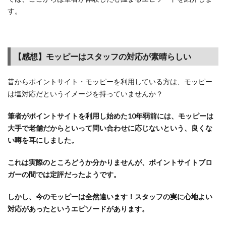
ャを
す。
毎日
回そ
う
3.4
【感想】モッピーはスタッフの対応が素晴らしい
業界一
のポイ
昔からポイントサイト・モッピーを利用している方は、モッピー
ント還
は塩対応だというイメージを持っていませんか？
元率
（還元
筆者がポイントサイトを利用し始めた10年弱前には、モッピーは
数）に
加え
大手で老舗だからといって問い合わせに応じないという、良くな
て、さ
い噂を耳にしました。
らに会
員ラン
これは実際のところどうか分かりませんが、ポイントサイトブロ
クが登
ガーの間では定評だったようです。
場！
（2022
しかし、今のモッピーは全然違います！スタッフの実に心地よい
年9
対応があったというエピソードがあります。
月）