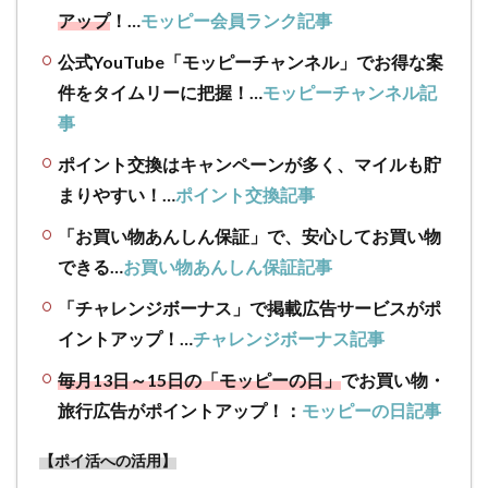
違い
アップ
！…
モッピー会員ランク記事
か
ら、
公式YouTube「モッピーチャンネル」でお得な案
ポイ
件をタイムリーに把握！…
モッピーチャンネル記
ント
事
返還
まで
ポイント交換はキャンペーンが多く、マイルも貯
の神
まりやすい！…
ポイント交換記事
対応
2.1
「お買い物あんしん保証」で、安心してお買い物
【感
できる…
お買い物あんしん保証記事
想】
モッ
「チャレンジボーナス」で掲載広告サービスがポ
ピー
イントアップ！…
チャレンジボーナス記事
はス
タッ
毎月13日～15日の「モッピーの日」
でお買い物・
フの
旅行広告がポイントアップ！：
モッピーの日記事
対応
が素
【ポイ活への活用】
晴ら
しい