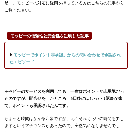
3.5
是非、モッピーの対応に疑問を持っている方はこちらの記事から
その他
ご覧ください。
のポイ
ント交
換にも
キャン
モッピーの信頼性と安全性を証明した記事
ペーン
を利用
しよう
▶
モッピーでポイント非承認。からの問い合わせで承認され
（モッ
たエピソード
ピーは
ポイン
ト交換
も充
実！）
モッピーのサービスを利用しても、一度はポイントが非承認だっ
たのですが、問合せをしたところ、5日後にはしっかり返事が来
3.6
て、ポイントも承認されたんです。
【広
告利
ちょっと時間はかかる印象ですが、元々それくらいの時間を要し
用
編】
ますというアナウンスがあったので、全然気になりませんでし
リア