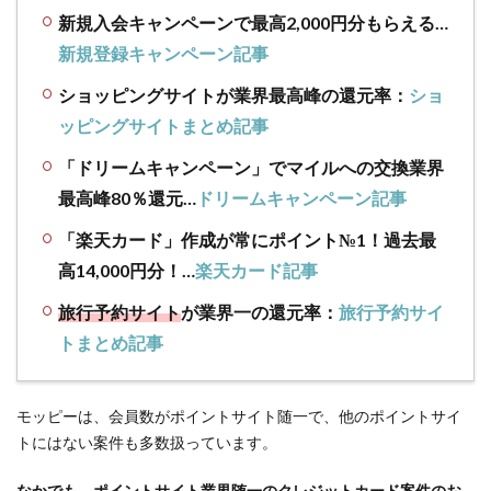
新規入会キャンペーンで最高2,000円分もらえる…
2.2
新規登録キャンペーン記事
ヤバ
ッ！ポ
ショッピングサイトが業界最高峰の還元率：
ショ
イント
ッピングサイトまとめ記事
交換先
の情報
「ドリームキャンペーン」でマイルへの交換業界
入力を
最高峰80％還元…
ドリームキャンペーン記事
間違え
た！？
「楽天カード」作成が常にポイント№1！過去最
2.3
高14,000円分！…
楽天カード記事
情報
入力
旅行予約サイト
が業界一の還元率：
旅行予約サイ
を間
トまとめ記事
違え
てし
まっ
モッピーは、会員数がポイントサイト随一で、他のポイントサイ
た…モ
トにはない案件も多数扱っています。
ッピ
ーの
なかでも、ポイントサイト業界随一の
クレジットカード案件
のお