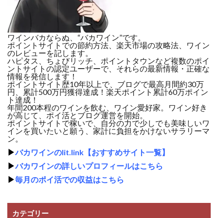
ワインバカならぬ、“バカワイン”です。
ポイントサイトでの節約方法、楽天市場の攻略法、ワイン
のレビューを記します。
ハピタス、ちょびリッチ、ポイントタウンなど複数のポイ
ントサイトの認定ユーザーで、それらの最新情報・正確な
情報を発信します！
ポイントサイト歴10年以上で、ブログで最高月間約30万
円、累計500万円獲得達成！楽天ポイント累計60万ポイン
ト達成！
年間200本程のワインを飲む、ワイン愛好家。ワイン好き
が高じて、ポイ活とブログ運営を開始。
ポイントサイトで稼いで、自分の力で少しでも美味しいワ
インを買いたいと願う、家計に負担をかけないサラリーマ
ン。
▶
バカワインのlit.link【おすすめサイト一覧】
▶
バカワインの詳しいプロフィールはこちら
▶
毎月のポイ活での収益はこちら
カテゴリー