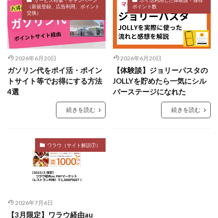
サービス特集・キャンペーン
ポイ活利用した体験談・獲得
（新規登録、広告利用、ポイント
ポイント数
交換）
2026年6月20日
2026年6月20日
ガソリン代をポイ活・ポイン
【体験談】ジョリーパスタの
トサイト等でお得にする方法
JOLLYを貯めたら一気にシル
4選
バーステージになれた
続きを読む
続きを読む
ワラウ（サイト解説⑦）
2026年7月6日
【3月限定】ワラウ経由au