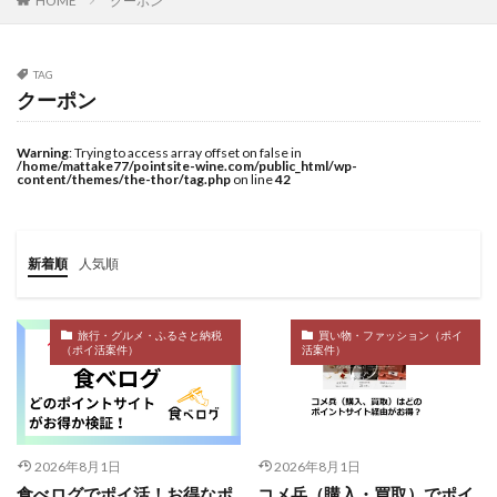
クーポン
HOME
TAG
クーポン
Warning
: Trying to access array offset on false in
/home/mattake77/pointsite-wine.com/public_html/wp-
content/themes/the-thor/tag.php
on line
42
新着順
人気順
旅行・グルメ・ふるさと納税
買い物・ファッション（ポイ
（ポイ活案件）
活案件）
2026年8月1日
2026年8月1日
食べログでポイ活！お得なポ
コメ兵（購入・買取）でポイ