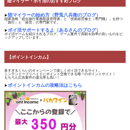
陸マイラー・ポイ活のおすすめブログ
陸マイラーの始め方（野兎八兵衛のブログ）
▶
国家資格「総合旅行業務取扱管理者」と「技術経営修士（専門職）」を持つ
「旅行」と「経営」の専門家です。
ポイ活サポートするよ（あるさんのブログ）
▶
ポイ活ゲームを紹介されるブログ。ゲーム案件で高額＆効率の良いものをピ
ックアップしています。
【ポイントインカム】
多すぎるくらいのキャンペーンで楽しくポイ活できるサイト。
ニンテンドープリペイドにポイント交換できる唯一のポイントサイト！
もちろん広告案件の還元率も高い！
ポイントインカムの攻略法はこちら
▶