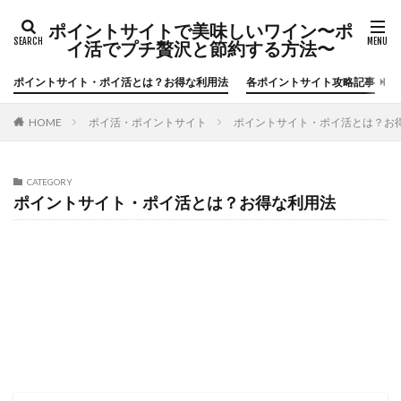
ポイントサイトで美味しいワイン〜ポ
イ活でプチ贅沢と節約する方法〜
ポイントサイト・ポイ活とは？お得な利用法
各ポイントサイト攻略記事
ポイ活・ポイントサイト
ポイントサイト・ポイ活とは？お
HOME
CATEGORY
ポイントサイト・ポイ活とは？お得な利用法
初心者向けポイ活の始め方（基礎知識、経済圏、●●活）
ポイ活の稼ぎ方（本日のイチオシ案件・サービス、カレンダー）
サービス特集・キャンペーン（新規登録、広告利用、ポイント交換）
陸マイラー・お得で便利な旅行方法
ポイ活利用した体験談・獲得ポイント数