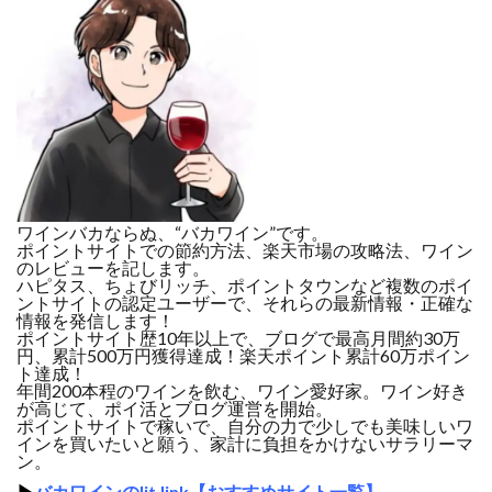
ワインバカならぬ、“バカワイン”です。
ポイントサイトでの節約方法、楽天市場の攻略法、ワイン
のレビューを記します。
ハピタス、ちょびリッチ、ポイントタウンなど複数のポイ
ントサイトの認定ユーザーで、それらの最新情報・正確な
情報を発信します！
ポイントサイト歴10年以上で、ブログで最高月間約30万
円、累計500万円獲得達成！楽天ポイント累計60万ポイン
ト達成！
年間200本程のワインを飲む、ワイン愛好家。ワイン好き
が高じて、ポイ活とブログ運営を開始。
ポイントサイトで稼いで、自分の力で少しでも美味しいワ
インを買いたいと願う、家計に負担をかけないサラリーマ
ン。
▶
バカワインのlit.link【おすすめサイト一覧】