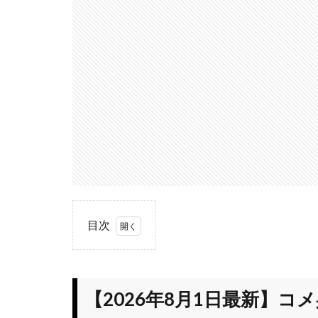
目次
1
【2026年8
月1日最新】コ
メ兵
【2026年8月1日最新】コ
（KOMEHYO）
の「購入・買