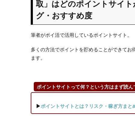
取」はどのポイントサイト
取」はどのポイ
グ・おすすめ度
ントサイトが一
番お得？おすす
めランキング・
筆者がポイ活で活用しているポイントサイト。
おすすめ度
1.1
多くの方法でポイントを貯めることができてお
【は
ます。
じめ
に】
ポイ
ント
ポイントサイトって何？という方はまず読ん
サイ
トの
推奨
▶
ポイントサイトとは？リスク・稼ぎ方まと
は、
ポイ
ント
数と