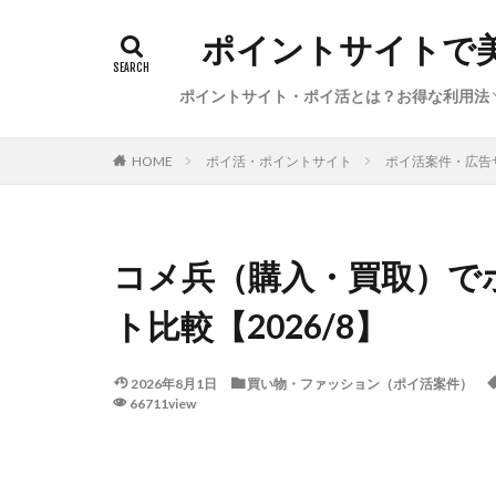
ポイントサイトで
ポイントサイト・ポイ活とは？お得な利用法
初心者向けポイ活の始め方（基礎知識、経
ポイ活の稼ぎ方（本日のイチオシ案件・サ
サービス特集・キャンペーン（新規登録、
陸マイラー・お得で便利な旅行方法
ポイ活利用した体験談・獲得ポイント数
ポイ活・ポイントサイト
ポイ活案件・広告
HOME
圏、●●活）
ビス、カレンダー）
告利用、ポイント交換）
コメ兵（購入・買取）で
ト比較【2026/8】
2026年8月1日
買い物・ファッション（ポイ活案件）
66711view