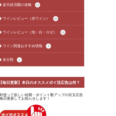
楽天経済圏の攻略
27
ワインレビュー（赤ワイン）
37
ワインレビュー（泡・白・ロゼ）
35
ワイン関連おすすめ情報
9
未分類
1
【毎日更新】本日のオススメポイ活広告は何？
対使って欲しい短期・ポイント数アップの目玉広告
毎日更新してお知らせします！