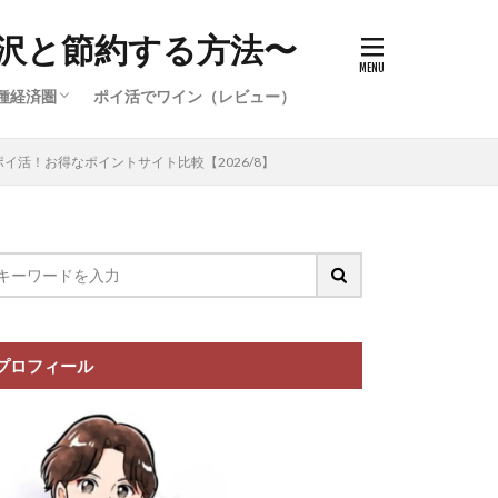
沢と節約する方法〜
種経済圏
ポイ活でワイン（レビュー）
件）
イ活案件）
ポイ活案
イ活案件）
イオン経済圏の攻略
楽天経済圏の攻略
イ活！お得なポイントサイト比較【2026/8】
プロフィール