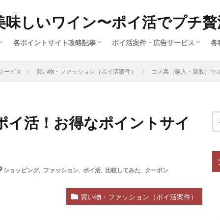
美味しいワイン〜ポイ活でプチ贅
各ポイントサイト攻略記事
ポイ活案件・広告サービス
各
済
ー
広
ハピタス（サイト解説①）
ポイントインカム（サイト解説③）
ポイントタウン（サイト解説⑤）
ちょびリッチ（サイト解説②）
ECナビ（サイト解説⑥）
モッピー（サイト解説④）
クレジットカード（ポイ活案件）
買い物・ファッション（ポイ活案
旅行・グルメ・ふるさと納税（ポ
動画配信・マンガ・ネット接続（
美容・スキル・公営競技など（ポ
サービス
買い物・ファッション（ポイ活案件）
コメ兵（購入・買取）でポ
件）
ポイ活！お得なポイントサイ
ショッピング
,
ファッション
,
ポイ活
,
比較してみた
,
クーポン
買い物・ファッション（ポイ活案件）