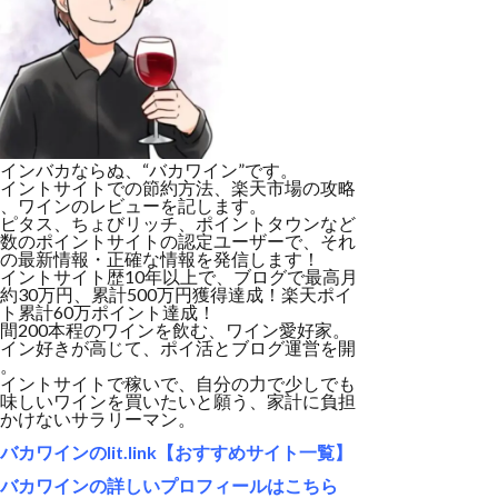
インバカならぬ、“バカワイン”です。
イントサイトでの節約方法、楽天市場の攻略
、ワインのレビューを記します。
ピタス、ちょびリッチ、ポイントタウンなど
数のポイントサイトの認定ユーザーで、それ
の最新情報・正確な情報を発信します！
イントサイト歴10年以上で、ブログで最高月
約30万円、累計500万円獲得達成！楽天ポイ
ト累計60万ポイント達成！
間200本程のワインを飲む、ワイン愛好家。
イン好きが高じて、ポイ活とブログ運営を開
。
イントサイトで稼いで、自分の力で少しでも
味しいワインを買いたいと願う、家計に負担
かけないサラリーマン。
バカワインのlit.link【おすすめサイト一覧】
バカワインの詳しいプロフィールはこちら