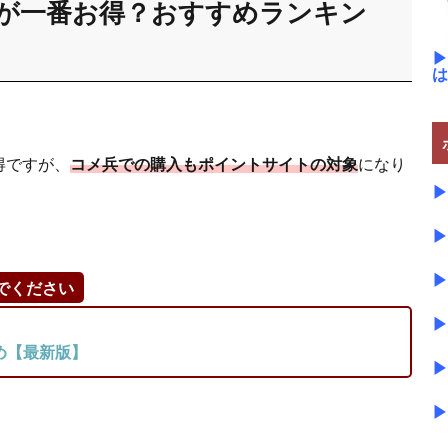
が一番お得？おすすめランキン
▶
は
得ですが、
コメ兵での購入もポイントサイトの対象
になり
▶
▶
▶
でください
▶
め【最新版】
▶
▶