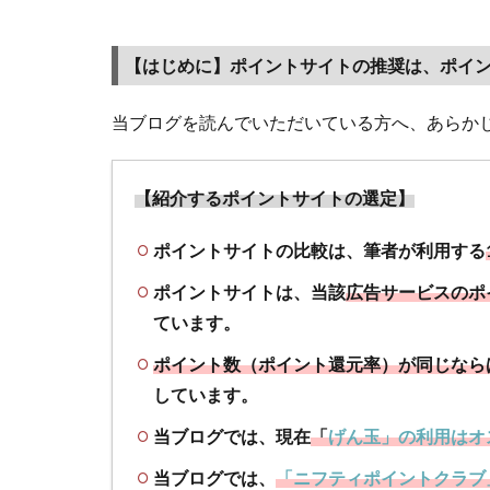
ポイ
ント
【はじめに】ポイントサイトの推奨は、ポイ
サイ
トラ
当ブログを読んでいただいている方へ、あらか
ンキ
ング
でお
【紹介するポイントサイトの選定】
すす
めし
ポイントサイトの比較は、筆者が利用する
てい
ます
ポイントサイトは、当該
広告サービスのポ
ています。
1.2
【ポ
ポイント数（ポイント還元率）が同じなら
イン
しています。
ト獲
得条
当ブログでは、現在
「
げん玉」の利用はオ
件
当ブログでは、
「ニフティポイントクラブ
①】