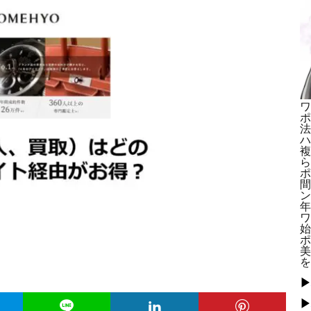
ワ
ポ
法
ハ
複
ら
ポ
間
ン
年
ワ
始
ポ
美
を
▶
▶