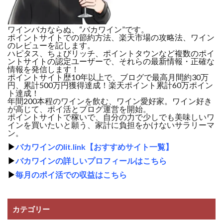
ワインバカならぬ、“バカワイン”です。
ポイントサイトでの節約方法、楽天市場の攻略法、ワイン
のレビューを記します。
ハピタス、ちょびリッチ、ポイントタウンなど複数のポイ
ントサイトの認定ユーザーで、それらの最新情報・正確な
情報を発信します！
ポイントサイト歴10年以上で、ブログで最高月間約30万
円、累計500万円獲得達成！楽天ポイント累計60万ポイン
ト達成！
年間200本程のワインを飲む、ワイン愛好家。ワイン好き
が高じて、ポイ活とブログ運営を開始。
ポイントサイトで稼いで、自分の力で少しでも美味しいワ
インを買いたいと願う、家計に負担をかけないサラリーマ
ン。
▶
バカワインのlit.link【おすすめサイト一覧】
▶
バカワインの詳しいプロフィールはこちら
▶
毎月のポイ活での収益はこちら
カテゴリー