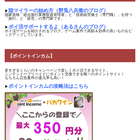
陸マイラーの始め方（野兎八兵衛のブログ）
▶
国家資格「総合旅行業務取扱管理者」と「技術経営修士（専門職）」を持つ
「旅行」と「経営」の専門家です。
ポイ活サポートするよ（あるさんのブログ）
▶
ポイ活ゲームを紹介されるブログ。ゲーム案件で高額＆効率の良いものをピ
ックアップしています。
【ポイントインカム】
多すぎるくらいのキャンペーンで楽しくポイ活できるサイト。
ニンテンドープリペイドにポイント交換できる唯一のポイントサイト！
もちろん広告案件の還元率も高い！
ポイントインカムの攻略法はこちら
▶