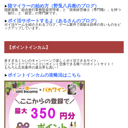
陸マイラーの始め方（野兎八兵衛のブログ）
▶
国家資格「総合旅行業務取扱管理者」と「技術経営修士（専門職）」を持つ
「旅行」と「経営」の専門家です。
ポイ活サポートするよ（あるさんのブログ）
▶
ポイ活ゲームを紹介されるブログ。ゲーム案件で高額＆効率の良いものをピ
ックアップしています。
【ポイントインカム】
多すぎるくらいのキャンペーンで楽しくポイ活できるサイト。
ニンテンドープリペイドにポイント交換できる唯一のポイントサイト！
もちろん広告案件の還元率も高い！
ポイントインカムの攻略法はこちら
▶