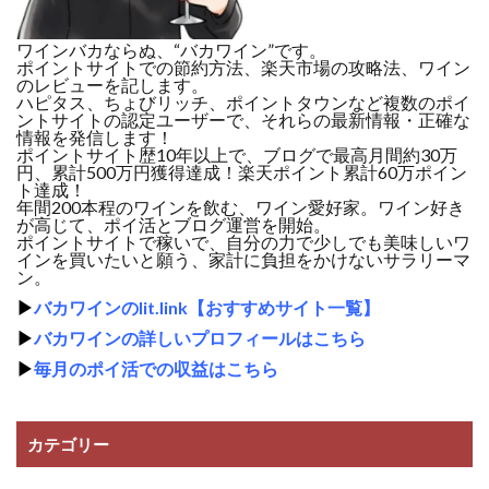
ワインバカならぬ、“バカワイン”です。
ポイントサイトでの節約方法、楽天市場の攻略法、ワイン
のレビューを記します。
ハピタス、ちょびリッチ、ポイントタウンなど複数のポイ
ントサイトの認定ユーザーで、それらの最新情報・正確な
情報を発信します！
ポイントサイト歴10年以上で、ブログで最高月間約30万
円、累計500万円獲得達成！楽天ポイント累計60万ポイン
ト達成！
年間200本程のワインを飲む、ワイン愛好家。ワイン好き
が高じて、ポイ活とブログ運営を開始。
ポイントサイトで稼いで、自分の力で少しでも美味しいワ
インを買いたいと願う、家計に負担をかけないサラリーマ
ン。
▶
バカワインのlit.link【おすすめサイト一覧】
▶
バカワインの詳しいプロフィールはこちら
▶
毎月のポイ活での収益はこちら
カテゴリー