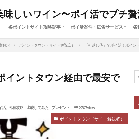
美味しいワイン〜ポイ活でプチ贅
各ポイントサイト攻略記事
ポイ活案件・広告サービス
各
済
ー
広
ハピタス（サイト解説①）
ポイントインカム（サイト解説③）
ポイントタウン（サイト解説⑤）
ちょびリッチ（サイト解説②）
ECナビ（サイト解説⑥）
モッピー（サイト解説④）
クレジットカード（ポイ活案件）
買い物・ファッション（ポイ活案
旅行・グルメ・ふるさと納税（ポ
動画配信・マンガ・ネット接続（
美容・スキル・公営競技など（ポ
底解説
ポイントタウン（サイト解説⑤）
「引越し侍」でポイ活！ポイン
件）
ポイントタウン経由で最安で
イ活
,
各種攻略
,
比較してみた
,
プレゼント
9707view
ポイントタウン（サイト解説⑤）