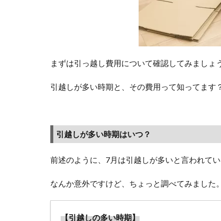
う！
1.1
引越
しが
まずは引っ越し費用について確認してみましょ
多い
時期
引越しが多い時期と、その費用って知ってます
はい
つ？
1.2
時期
引越しが多い時期はいつ？
毎に
引っ
前述のように、7月は引越しが多いと言われて
越し
費用
なんか意外ですけど、ちょっと調べてみました
は違
う
の？
【引越しの多い時期】