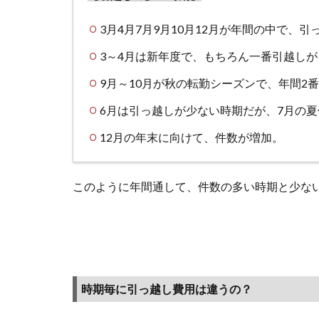
1.3
3月4月7月9月10月12月が年間の中で、
だか
らこ
3～4月は新年度で、もちろん一番引越し
そ引
9月～10月が秋の転勤シーズンで、年間2
っ越
し費
6月は引っ越しが少ない時期だが、7月の
用を
少し
12月の年末に向けて、件数が増加。
でも
安
このように年間通して、件数の多い時期と少な
く！
2
ポイ
ント
タウ
ン経
時期毎に引っ越し費用は違うの？
由
「引