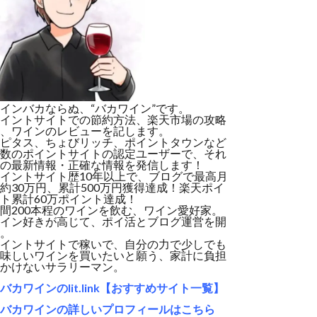
インバカならぬ、“バカワイン”です。
イントサイトでの節約方法、楽天市場の攻略
、ワインのレビューを記します。
ピタス、ちょびリッチ、ポイントタウンなど
数のポイントサイトの認定ユーザーで、それ
の最新情報・正確な情報を発信します！
イントサイト歴10年以上で、ブログで最高月
約30万円、累計500万円獲得達成！楽天ポイ
ト累計60万ポイント達成！
間200本程のワインを飲む、ワイン愛好家。
イン好きが高じて、ポイ活とブログ運営を開
。
イントサイトで稼いで、自分の力で少しでも
味しいワインを買いたいと願う、家計に負担
かけないサラリーマン。
バカワインのlit.link【おすすめサイト一覧】
バカワインの詳しいプロフィールはこちら