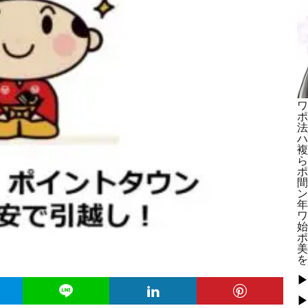
ワ
ポ
法
ハ
複
ら
ポ
間
ン
年
ワ
始
ポ
美
を
▶
▶