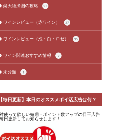
楽天経済圏の攻略
27
ワインレビュー（赤ワイン）
37
ワインレビュー（泡・白・ロゼ）
35
ワイン関連おすすめ情報
9
未分類
1
【毎日更新】本日のオススメポイ活広告は何？
対使って欲しい短期・ポイント数アップの目玉広告
毎日更新してお知らせします！