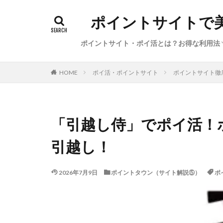
ポイントサイトで
ポイントサイト・ポイ活とは？お得な利用法
初心者向けポイ活の始め方（基礎知識、経
ポイ活の稼ぎ方（本日のイチオシ案件・サ
サービス特集・キャンペーン（新規登録、
陸マイラー・お得で便利な旅行方法
ポイ活利用した体験談・獲得ポイント数
ポイ活・ポイントサイト
ポイントサイト徹
HOME
圏、●●活）
ビス、カレンダー）
告利用、ポイント交換）
「引越し侍」でポイ活！
引越し！
2026年7月9日
ポイントタウン（サイト解説⑤）
ポ