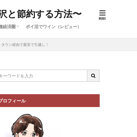
沢と節約する方法〜
種経済圏
ポイ活でワイン（レビュー）
件）
イ活案件）
ポイ活案
イ活案件）
イオン経済圏の攻略
楽天経済圏の攻略
トタウン経由で最安で引越し！
プロフィール