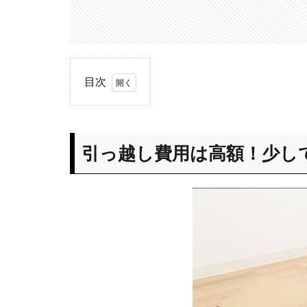
目次
1
引っ
越し
引っ越し費用は高額！少し
費用
は高
額！
少し
でも
安く
する
工夫
をし
よ