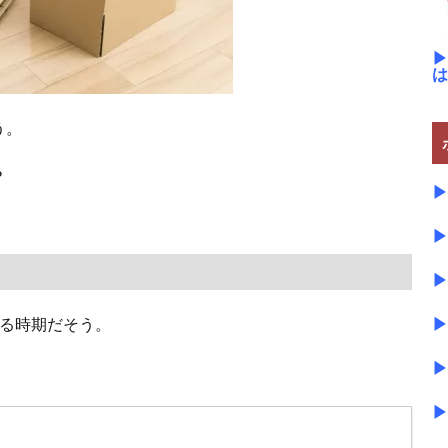
▶
は
う。
？
▶
▶
▶
▶
いる時期だそう。
▶
。
▶