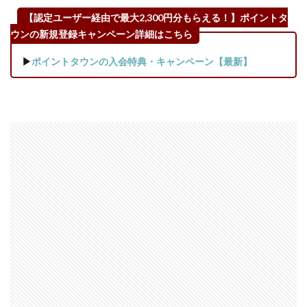
表示
【認定ユーザー経由で最大2,300円分もらえる！】ポイントタ
され
る
ウンの新規登録キャンペーン詳細はこちら
3.2
▶
ポイントタウンの入会特典・キャンペーン【最新】
【過
去の
実
績】
筆者
のこ
れま
での
プレ
ミア
ムガ
チャ
を回
した
結果
3.3