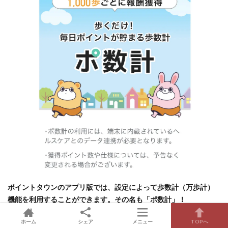
ポイントタウンのアプリ版では、設定によって歩数計（万歩計）
機能を利用することができます。その名も「ポ数計」！
以前から利用できていましたが、2022年1月にパワーアップしてリ
ホーム
シェア
メニュー
TOPへ