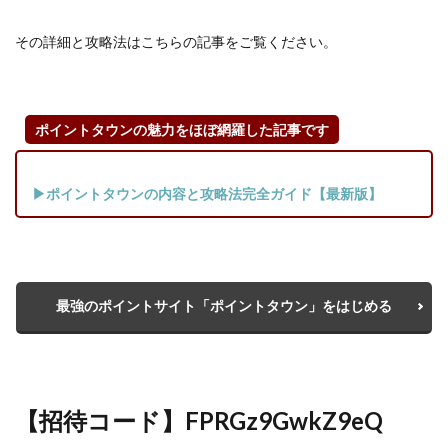
ミア
ムガ
その詳細と攻略法はこちらの記事をご覧ください。
チャ
を実
際に
利用
ポイントタウンの魅力をほぼ網羅した記事です
して
み
た！
▶ポイントタウンの内容と攻略法完全ガイド【最新版】
3.1
実際
にプ
レミ
最強のポイントサイト「ポイントタウン」をはじめる
アム
ガチ
ャを
回す
とこ
のよ
【招待コード】FPRGz9GwkZ9eQ
うに