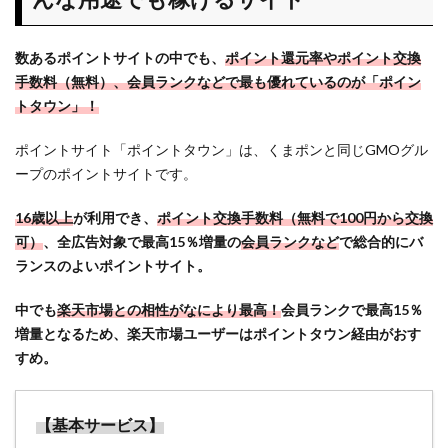
トタ
ウ
数あるポイントサイトの中でも、
ポイント還元率やポイント交換
ン」
手数料（無料）、会員ランクなどで最も優れているのが「ポイン
はど
トタウン」！
んな
用途
でも
ポイントサイト「ポイントタウン」は、くまポンと同じGMOグル
稼げ
ープのポイントサイトです。
るサ
イト
16歳以上
が利用でき、
ポイント交換手数料（無料で100円から交換
可）
、全広告対象で最高15％増量の
会員ランクなど
で総合的にバ
2
ランスのよいポイントサイト。
ポイ
ント
中でも
楽天市場との相性がなにより最高！
会員ランクで最高15％
タウ
ン
増量となるため、楽天市場ユーザーはポイントタウン経由がおす
「プ
すめ。
レミ
アム
ガチ
【基本サービス】
ャ」