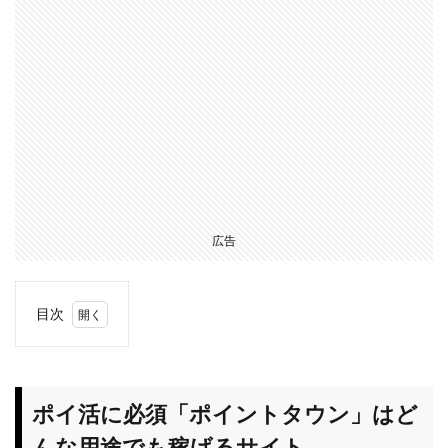
広告
目次
1
ポイ
活に
必須
ポイ活に必須「ポイントタウン」はど
「ポ
んな用途でも稼げるサイト
イン