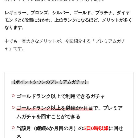
4.2
レギュラー、ブロンズ、シルバー、ゴールド、プラチナ、ダイヤ
「ポ
数
モンドと6段階に分かれ、上位ランクになるほど、メリットが多く
計」
なります
。
歩数
計コ
中でも一番大きなメリットが、今回紹介する「プレミアムガチ
ンテ
ャ」です。
ンツ
はア
プリ
を利
用す
【ポイントタウンのプレミアムガチャ】
れば
自動
ゴールドランク以上で利用できるガチャ
的に
ポイ
ゴールドランク以上を継続6か月目
で、プレミア
ント
ムガチャを回すことができる
が貯
まる
当該月（継続6か月目の月）の
5日0時以降
に回せ
4.3
る