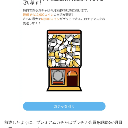
ぶ！
商品
のレ
シー
トを
送る
だけ
でポ
イン
トが
貯ま
る！
「レ
シ
ポ」
4.5
最大
100％
分の
前述したように、プレミアムガチャはプラチナ会員を継続6か月目
ポイ