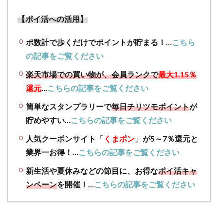
回せる
条件と
【ポイ活への活用】
は？
ポ数計で歩くだけでポイントが貯まる！…
こちら
2.3
利用
の記事をご覧ください
はス
楽天市場での買い物が、会員ランクで
最大1.15％
マホ
でも
還元
…
こちらの記事をご覧ください
PCか
簡単なスタンプラリーで
毎日チリツモポイント
が
らで
も可
貯めやすい…
こちらの記事をご覧ください
能だ
が、
人気クーポンサイト「
くまポン
」が5～7％還元と
要注
業界一お得！…
こちらの記事をご覧ください
意
新生活や夏休みなどの節目に、お得な
ポイ活キャ
3
ンペーン
を開催！…
こちらの記事をご覧ください
【過
去実
績】
プレ