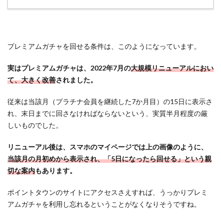
タウ
ンの
「プ
レミ
プレミアムガチャを回せる条件は、このようになっています。
アム
ガチ
実はプレミアムガチャは、2022年7月の
大規模リニューアルにおい
ャ」
て、大きく改善
されました。
は超
お
得！
従来は当該月（プラチナ会員を継続した7か月目）の15日に表示さ
れ、末日までに回さなければならないという、実質半月程度の厳
しいものでした。
リニューアル後は、スマホのマイページでは
上の画像のように、
当該月の月初めから表示され、「5日になったら回せる」という親
切な案内
もあります。
ポイントタウンのサイトにアクセスさえすれば、うっかりプレミ
アムガチャを利用し忘れるということがなくなりそうですね。