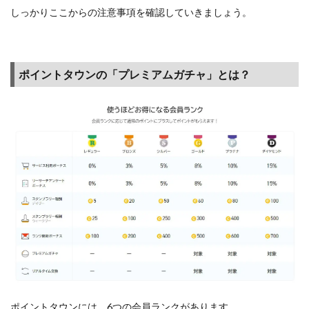
しっかりここからの注意事項を確認していきましょう。
げる
コン
テン
ツま
とめ
ポイントタウンの「プレミアムガチャ」とは？
4.1
ポイ
ント
タウ
ンで
現在
開催
中の
入会
キャ
ンペ
ー
ン・
入会
特典
ポイントタウンには、6つの会員ランクがあります。