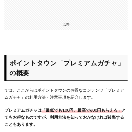
簡単
にポ
イン
トタ
広告
ウン
でゴ
ール
ド会
員以
上を
ポイントタウン「プレミアムガチャ」
継続
でき
の概要
る方
法
では、ここからはポイントタウンのお得なコンテンツ「プレミア
4
ムガチャ」の利用方法・注意事項を紹介します。
ポイ
ント
プレミアムガチャは
「最低でも100円、最高で600円もらえる」
と
タウ
てもお得なものですが、利用方法を知っておかなければ後悔する
ンの
こともあります。
その
他稼