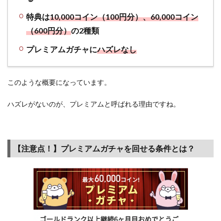
スタ
ンプ
特典は
10,000コイン（100円分）、60,000コイン
帳は
（600円分）
の2種類
毎日
使っ
プレミアムガチャに
ハズレなし
てポ
イン
トが
このような概要になっています。
貯ま
る～
ハズレがないのが、プレミアムと呼ばれる理由ですね。
高ラ
ンク
の方
は絶
【注意点！】プレミアムガチャを回せる条件とは？
対利
用し
よう
～
4.4
主婦
が喜