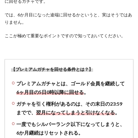
に回せるガチャです。
ント
還元
では、6か月目になった途端に回せるかというと、実はそうではあ
のモ
ニタ
りません。
ーは
「ポ
ここが極めて重要なポイントですので知っておいてください。
イン
トタ
ウ
ン」
でや
【プレミアムガチャを回せる条件とは？】
らな
いと
プレミアムガチャとは、ゴールド会員を継続して
損を
6ヶ月目の5日0時以降に回せる
。
しま
す！
ガチャを引く権利があるのは、その末日の23:59
5
までで、
翌月になってしまうと引けなくなる
。
まと
め～
一度でもシルバーランク以下になってしまうと、
ポイ
6か月継続はリセットされる。
ント