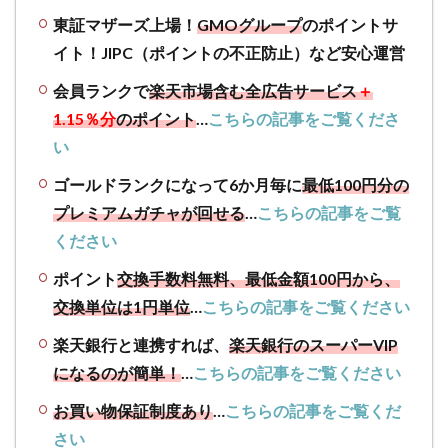
の概
東証マザーズ上場！
GMOグループ
のポイントサ
要
イト！JIPC（ポイントの不正防止）など安心運営
2.1
ポイ
会員ランクで
楽天市場含む全広告サービス
＋
ント
1.15％分
のポイント
…
こちらの記事をご覧くださ
タウ
い
ンの
「プ
ゴールドランクになって6か月毎に
最低100円分の
レミ
プレミアムガチャが回せる
…
こちらの記事をご覧
アム
ガチ
ください
ャ」
と
ポイント
交換手数料無料、最低金額100円から、
は？
交換単位は1円単位
…
こちらの記事をご覧ください
2.2
楽天銀行と連携すれば、
楽天銀行のスーパーVIP
【注意
になるのが簡単！
…
こちらの記事をご覧ください
点！】
プレミ
お買い物保証制度あり
…
こちらの記事をご覧くだ
アムガ
さい
チャを