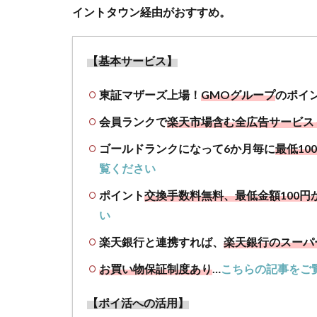
る際
イントタウン経由がおすすめ。
の注
意点
【基本サービス】
2.1
ポイ
東証マザーズ上場！
GMOグループ
のポイ
ント
タウ
会員ランクで
楽天市場含む全広告サービス
ンは
ゴールドランクになって6か月毎に
最低1
ポイ
ント
覧ください
サイ
ポイント
交換手数料無料、最低金額100円
ト業
い
界で
最高
楽天銀行と連携すれば、
楽天銀行のスーパ
峰
お買い物保証制度あり
…
こちらの記事をご
2.2
ポイ
【ポイ活への活用】
ント