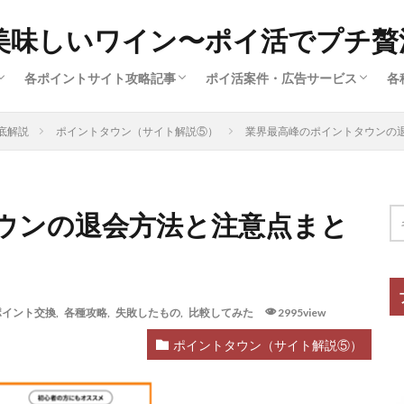
美味しいワイン〜ポイ活でプチ贅
各ポイントサイト攻略記事
ポイ活案件・広告サービス
各
済
ー
広
ハピタス（サイト解説①）
ポイントインカム（サイト解説③）
ポイントタウン（サイト解説⑤）
ちょびリッチ（サイト解説②）
ECナビ（サイト解説⑥）
モッピー（サイト解説④）
クレジットカード（ポイ活案件）
買い物・ファッション（ポイ活案
旅行・グルメ・ふるさと納税（ポ
動画配信・マンガ・ネット接続（
美容・スキル・公営競技など（ポ
底解説
ポイントタウン（サイト解説⑤）
業界最高峰のポイントタウンの
件）
ウンの退会方法と注意点まと
ポイント交換
,
各種攻略
,
失敗したもの
,
比較してみた
2995view
ポイントタウン（サイト解説⑤）