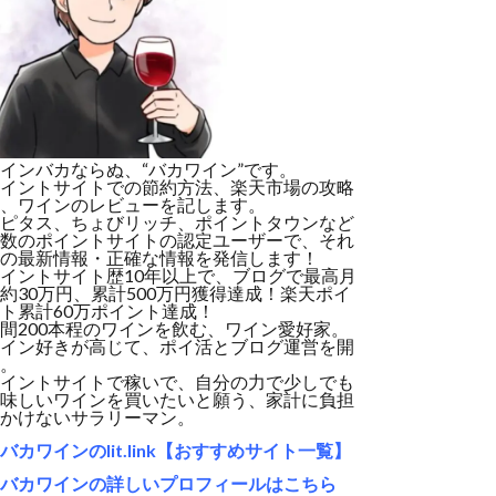
インバカならぬ、“バカワイン”です。
イントサイトでの節約方法、楽天市場の攻略
、ワインのレビューを記します。
ピタス、ちょびリッチ、ポイントタウンなど
数のポイントサイトの認定ユーザーで、それ
の最新情報・正確な情報を発信します！
イントサイト歴10年以上で、ブログで最高月
約30万円、累計500万円獲得達成！楽天ポイ
ト累計60万ポイント達成！
間200本程のワインを飲む、ワイン愛好家。
イン好きが高じて、ポイ活とブログ運営を開
。
イントサイトで稼いで、自分の力で少しでも
味しいワインを買いたいと願う、家計に負担
かけないサラリーマン。
バカワインのlit.link【おすすめサイト一覧】
バカワインの詳しいプロフィールはこちら