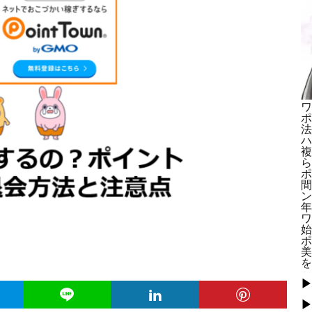
ワ
ポ
法
ハ
複
ら
ポ
間
ン
年
ワ
始
ポ
美
を
▶
▶