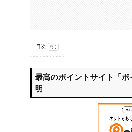
目次
1
最高
のポ
最高のポイントサイト「ポ
イン
トサ
明
イト
「ポ
イン
トタ
ウ
ン」