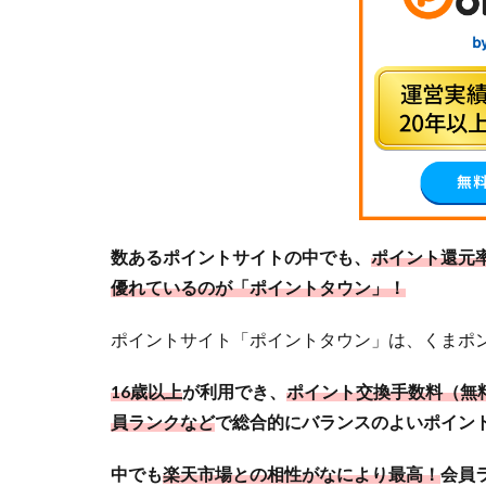
の内
容を
簡単
に説
明
2
最強
のポ
イン
数あるポイントサイトの中でも、
ポイント還元
トサ
イト
優れているのが「ポイントタウン」！
「ポ
イン
ポイントサイト「ポイントタウン」は、くまポ
トタ
ウ
16歳以上
が利用でき、
ポイント交換手数料（無料
ン」
員ランクなど
で総合的にバランスのよいポイン
を退
会す
中でも
楽天市場との相性がなにより最高！
会員