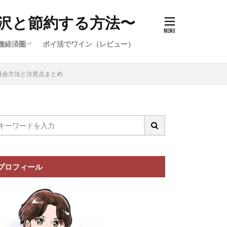
沢と節約する方法〜
種経済圏
ポイ活でワイン（レビュー）
件）
イ活案件）
ポイ活案
イ活案件）
イオン経済圏の攻略
楽天経済圏の攻略
退会方法と注意点まとめ
プロフィール