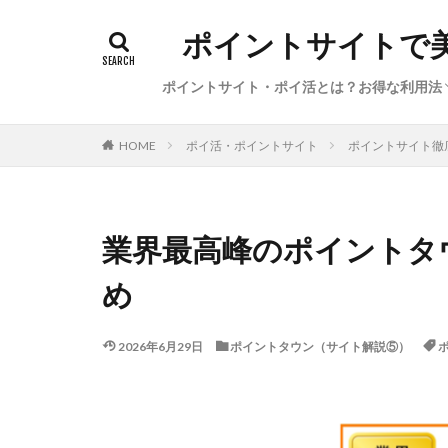
ポイントサイトで
ポイントサイト・ポイ活とは？お得な利用法
初心者向けポイ活の始め方（基礎知識、経
ポイ活の稼ぎ方（本日のイチオシ案件・サ
サービス特集・キャンペーン（新規登録、
陸マイラー・お得で便利な旅行方法
ポイ活利用した体験談・獲得ポイント数
ポイ活・ポイントサイト
ポイントサイト徹
HOME
圏、●●活）
ビス、カレンダー）
告利用、ポイント交換）
業界最高峰のポイントタ
め
2026年6月29日
ポイントタウン（サイト解説⑤）