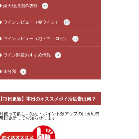
楽天経済圏の攻略
27
ワインレビュー（赤ワイン）
37
ワインレビュー（泡・白・ロゼ）
35
ワイン関連おすすめ情報
9
未分類
1
【毎日更新】本日のオススメポイ活広告は何？
対使って欲しい短期・ポイント数アップの目玉広告
毎日更新してお知らせします！