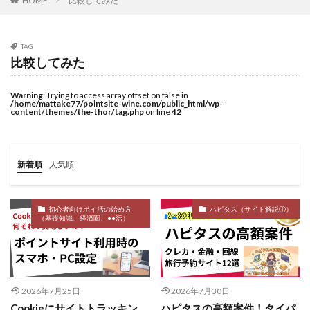
比較してみた
HOME
TAG
比較してみた
Warning
: Trying to access array offset on false in
/home/mattake77/pointsite-wine.com/public_html/wp-
content/themes/the-thor/tag.php
on line
42
新着順
人気順
初心者向けポイ活の始め方
ハピタス（サイト解説①）
（基礎知識、経済圏、●●活）
2026年7月25日
2026年7月30日
Cookieにサイトトラッキン
ハピタスの高額案件！タイパ