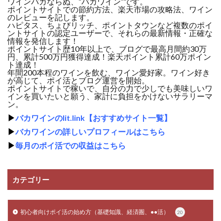
ワインバカならぬ、“バカワイン”です。
ポイントサイトでの節約方法、楽天市場の攻略法、ワイン
のレビューを記します。
ハピタス、ちょびリッチ、ポイントタウンなど複数のポイ
ントサイトの認定ユーザーで、それらの最新情報・正確な
情報を発信します！
ポイントサイト歴10年以上で、ブログで最高月間約30万
円、累計500万円獲得達成！楽天ポイント累計60万ポイン
ト達成！
年間200本程のワインを飲む、ワイン愛好家。ワイン好き
が高じて、ポイ活とブログ運営を開始。
ポイントサイトで稼いで、自分の力で少しでも美味しいワ
インを買いたいと願う、家計に負担をかけないサラリーマ
ン。
▶
バカワインのlit.link【おすすめサイト一覧】
▶
バカワインの詳しいプロフィールはこちら
▶
毎月のポイ活での収益はこちら
カテゴリー
初心者向けポイ活の始め方（基礎知識、経済圏、●●活）
20