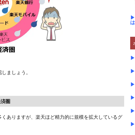
▶
は
▶
▶
認しましょう。
▶
▶
経済圏
▶
多くありますが、楽天ほど精力的に規模を拡大しているグ
▶