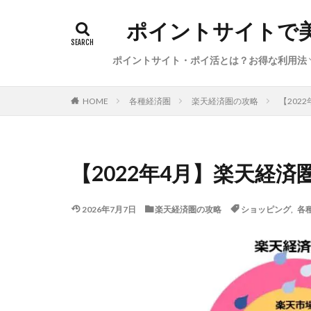
ポイントサイトで
ポイントサイト・ポイ活とは？お得な利用法
初心者向けポイ活の始め方（基礎知識、経
ポイ活の稼ぎ方（本日のイチオシ案件・サ
サービス特集・キャンペーン（新規登録、
陸マイラー・お得で便利な旅行方法
ポイ活利用した体験談・獲得ポイント数
各種経済圏
楽天経済圏の攻略
【202
HOME
圏、●●活）
ビス、カレンダー）
告利用、ポイント交換）
【2022年4月】楽天経
2026年7月7日
楽天経済圏の攻略
ショッピング
,
各