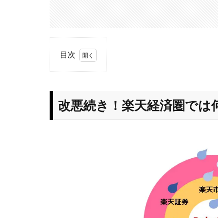
目次
1
改
悪続
き！楽
改悪続き！楽天経済圏では
天経済
圏では
何が起
こって
い
る！？
1.1
楽天
経済
圏と