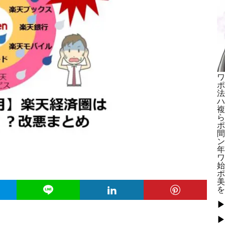
ワ
ポ
法
ハ
複
ら
ポ
間
ン
年
ワ
始
ポ
美
を
▶
▶