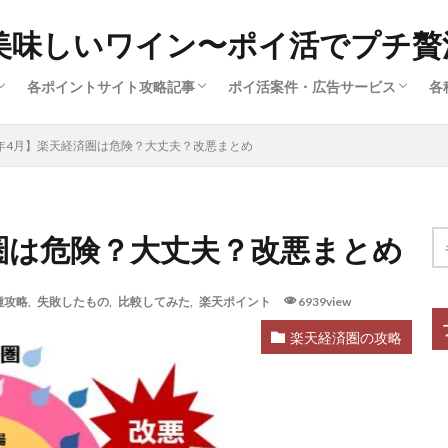
美味しいワイン〜ポイ活でプチ贅
各ポイントサイト攻略記事
ポイ活案件・広告サービス
各
済
ー
広
ハピタス（サイト解説①）
ポイントインカム（サイト解説③）
ポイントタウン（サイト解説⑤）
ちょびリッチ（サイト解説②）
ECナビ（サイト解説⑥）
モッピー（サイト解説④）
クレジットカード（ポイ活案件）
買い物・ファッション（ポイ活案
旅行・グルメ・ふるさと納税（ポ
動画配信・マンガ・ネット接続（
美容・スキル・公営競技など（ポ
2年4月】楽天経済圏は危険？大丈夫？改悪まとめ
件）
済圏は危険？大丈夫？改悪まとめ
種攻略
,
失敗したもの
,
比較してみた
,
楽天ポイント
6939view
楽天経済圏の攻略