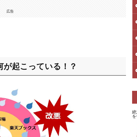
広告
何が起こっている！？
絶
を