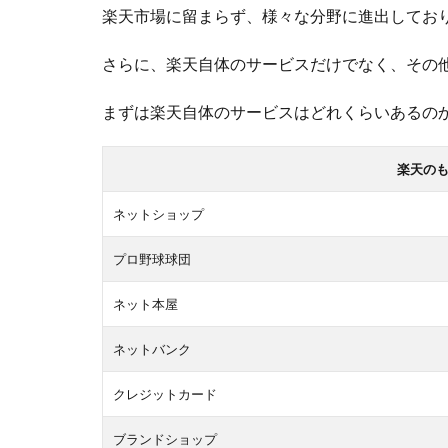
楽天市場に留まらず、様々な分野に進出してお
ム）で
楽天の
さらに、楽天自体のサービスだけでなく、その
サービ
ス同士
まずは楽天自体のサービスはどれくらいあるの
をつな
ぎ合わ
せてい
楽天の
る
ネットショップ
1.3
楽天経
プロ野球球団
済圏を
利用す
ネット本屋
ると、
ネットバンク
ポイン
トがザ
クレジットカード
クザク
貯ま
ブランドショップ
る！筆