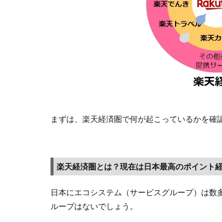
は？
現在
は日
本最
高の
ポイ
ント
経済
圏
まずは、楽天経済圏で何が起こっているかを確
1.2
楽
天市場
の
SPU（ス
楽天経済圏とは？現在は日本最高のポイント
ーパー
ポイン
日本にエコシステム（サービスグループ）は数
トアッ
ループはないでしょう。
ププロ
グラ