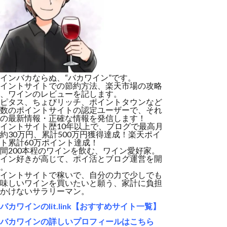
インバカならぬ、“バカワイン”です。
イントサイトでの節約方法、楽天市場の攻略
、ワインのレビューを記します。
ピタス、ちょびリッチ、ポイントタウンなど
数のポイントサイトの認定ユーザーで、それ
の最新情報・正確な情報を発信します！
イントサイト歴10年以上で、ブログで最高月
約30万円、累計500万円獲得達成！楽天ポイ
ト累計60万ポイント達成！
間200本程のワインを飲む、ワイン愛好家。
イン好きが高じて、ポイ活とブログ運営を開
。
イントサイトで稼いで、自分の力で少しでも
味しいワインを買いたいと願う、家計に負担
かけないサラリーマン。
バカワインのlit.link【おすすめサイト一覧】
バカワインの詳しいプロフィールはこちら