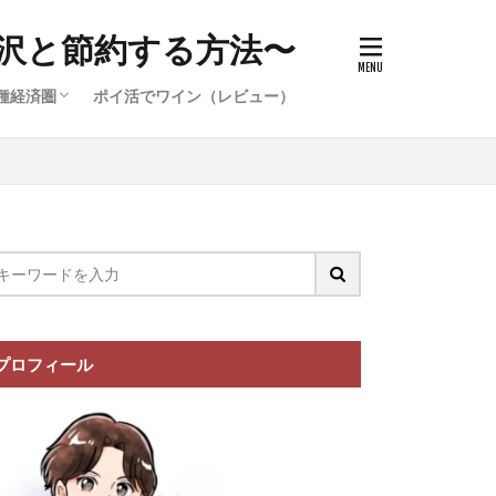
沢と節約する方法〜
種経済圏
ポイ活でワイン（レビュー）
件）
イ活案件）
ポイ活案
イ活案件）
イオン経済圏の攻略
楽天経済圏の攻略
プロフィール