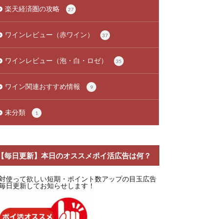
楽天経済圏の攻略
27
ワインレビュー（赤ワイン）
37
ワインレビュー（泡・白・ロゼ）
35
ワイン関連おすすめ情報
9
未分類
1
【毎日更新】本日のオススメポイ活広告は何？
対使って欲しい短期・ポイント数アップの目玉広告
毎日更新してお知らせします！