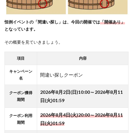
期セ
ール
開催
時に
恒例イベントの「間違い探し」は、今回
の開催では
「開催あり」
しか
となっています。
お買
い物
その概要を見ていきましょう。
しな
い
項目
内容
4.2
エン
キャンペーン
間違い探しクーポン
トリ
名
ーで
きる
2026年8月2日(日)10:00～2026年8月11
クーポン獲得
キャ
期間
ンペ
日(火)01:59
ーン
はと
2026年8月4日(火)20:00～2026年8月11
クーポン利用
りあ
期間
日(火)01:59
えず
何で