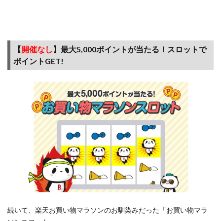
トで
お得
なEC
サイ
ト
【
開催なし
】最大5,000ポイントが当たる！スロットで
ポイントGET!
5
【ま
と
め】
楽天
お買
い物
マラ
ソン
は毎
月1
回利
用
が、
お得
続いて、楽天お買い物マラソンのお馴染みだった「お買い物マラ
なお