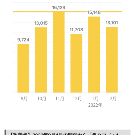
ン）
2.1
【開
催あ
り】
（全
楽天
会員
対
象）
30秒
チャ
レン
ジ！
お買
いも
のパ
ンダ
間違
い探
しで
【改善点】2023年8月4日の開催から「ラクマ（＋1