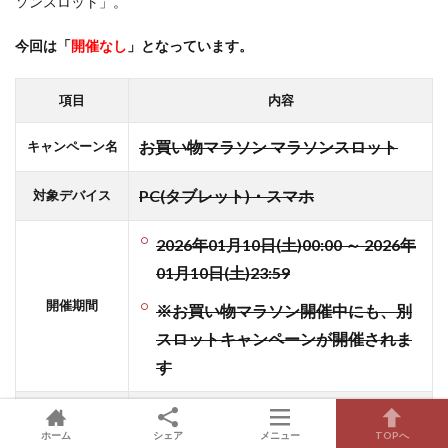
ソンスロット」。
買い
物方
今回は
「
開催なし
」となっています。
法
項目
内容
お買い物マラソン マラソンスロット
キャンペーン名
PC(タブレット)・スマホ
対象デバイス
2026年01月10日(土)00:00 ～ 2026年
01月10日(土)23:59
開催期間
※お買い物マラソン開催中にも、別
スロットキャンペーンが開催されま
す
1人1開催期間につき、PC・スマホ端末
参加回数
ホーム
シェア
メニュー
TOPへ
のいずれかから1回参加可能