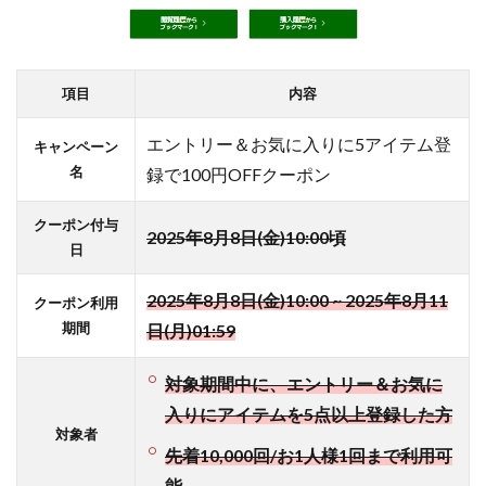
印良
品」
公式
ショ
項目
内容
ップ
は買
エントリー＆お気に入りに5アイテム登
い回
キャンペーン
りに
名
録で100円OFFクーポン
確実
に組
クーポン付与
2025年8月8日(金)10:00頃
み込
日
も
う！
2025年8月8日(金)10:00 ~ 2025年8月11
クーポン利用
4.8
期間
日(月)01:59
【ポ
イン
対象期間中に、エントリー＆お気に
トサ
入りにアイテムを5点以上登録した方
イト
対象者
経由
先着10,000回/お1人様1回まで利用可
が断
然お
能