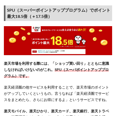
ーポ
ンゲ
SPU（スーパーポイントアッププログラム）でポイント
ット
最大18.5倍（＋17.5倍）
2.3
【開
催な
し】
最大
5,000
ポイ
ント
楽天市場を利用する際には、「ショップ買い回り」とともに意識
が当
しなければいけないのがこれ。
SPU（スーパポイントアッププロ
た
る！
グラム）です。
スロ
ット
楽天経済圏の他サービスを利用することで、楽天市場のポイント
でポ
がアップしていくというもの。
言うなれば「楽天経済圏でサービ
イン
スをまとめたら、さらにお得にするよ」というサービスですね
。
ト
GET!
楽天モバイル、楽天ひかり、楽天カード、楽天銀行、楽天トラベ