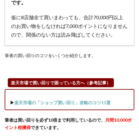
です。
方だ
け参
仮に8店舗全て買いまわっても、合計70,000円以上
加し
よ
のお買い物をしなければ7,000ポイントになりません
う）
ので、関係のない方は読み飛ばしてください。
2
【2026
筆者の買い回りのコツをいくつか紹介します。
年7月
19日～
開催】
楽天お
買い物
楽天市場で買い回りで困っている方へ（参考記事）
マラソ
ンのお
得情報
▶
楽天市場の「ショップ買い回り」攻略のコツ11選
（各種
キャン
筆者は買い回りを必ず10倍まで利用しているので、
月間10,000ポ
ペー
ン・ク
イント程獲得
できています。
ーポ