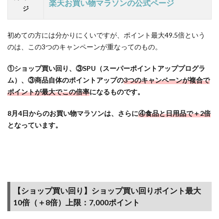
楽天お買い物マラソンの公式ページ
年8月
ジ
4日の
開催か
初めての方には分かりにくいですが、ポイント最大49.5倍という
ら「ラ
のは、この3つのキャンペーンが重なってのもの。
クマ
（＋1
①ショップ買い回り、③SPU（スーパーポイントアッププログラ
倍）」
が買い
ム）、③商品自体のポイントアップの
3つのキャンペーンが複合で
回りシ
ポイントが最大でこの倍率
になるものです。
ョップ
に追加
8月4日からのお買い物マラソンは、さらに
④食品と日用品で＋2倍
となっています。
1.4
SPU（ス
ーパー
ポイン
トアッ
ププロ
グラ
【ショップ買い回り】ショップ買い回りポイント最大
ム）で
10倍（＋8倍）上限：7,000ポイント
ポイン