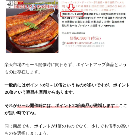
の種
類と
特徴
3.1
【楽
天経
済圏
を攻
略】
楽天
楽天市場のセール開催時に関わらず、ポイントアップ商品という
市
ものは存在します。
場、
楽天
一般的にはポイントが2～10倍というものが多いですが、ポイント
カー
20倍という商品も普段からあります。
ド、
楽天
それが
セール開催時には、ポイント20倍商品が激増します！
ここ
トラ
が狙い時ですね。
ベ
ル、
同じ商品でも、ポイントが1倍のものでなく、少しでも倍率の高い
楽天
モバ
ものを選択しましょう。