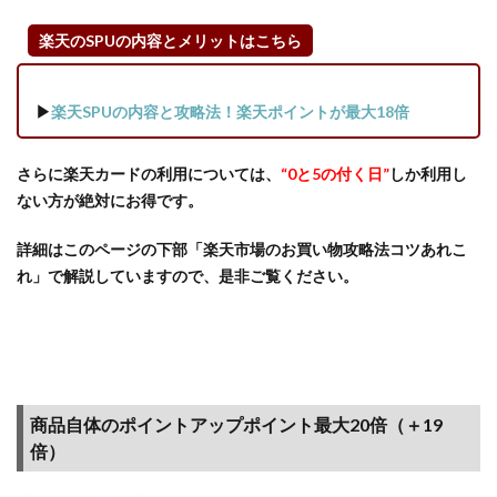
の各
種キ
楽天のSPUの内容とメリットはこちら
ャン
ペー
ンも
▶
楽天SPUの内容と攻略法！楽天ポイントが最大18倍
確認
しよ
さらに楽天カードの利用については、
“0と5の付く日”
しか利用し
う
ない方が絶対にお得です。
3
楽天
詳細はこのページの下部「楽天市場のお買い物攻略法コツあれこ
お買
れ」で解説していますので、是非ご覧ください。
い物
マラ
ソン
と
は？
楽天
商品自体のポイントアップポイント最大20倍（＋19
市場
倍）
のセ
ール