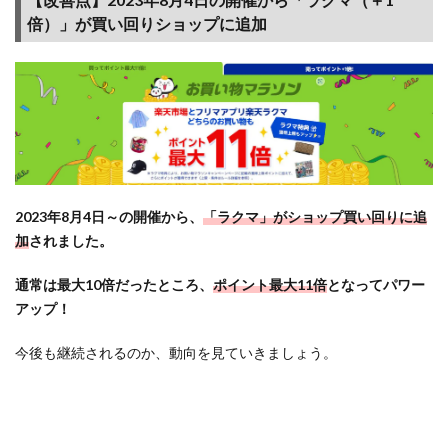
100円
倍）」が買い回りショップに追加
OFF
クー
ポン
GET！
2.2
【開
催な
し】
2023年8月4日～の開催から、
「ラクマ」がショップ買い回りに追
お気
に入
加
されました。
り商
品を
通常は最大10倍だったところ、
ポイント最大11倍
となってパワー
ブッ
アップ！
クマ
ーク
今後も継続されるのか、動向を見ていきましょう。
して
100円
OFF
のク