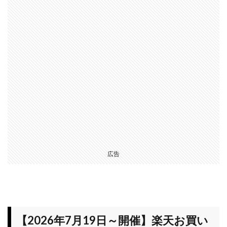
のセ
ー
ル】
極力
手を
出さ
ない
よう
にし
たい
が例
外も
3.6
結
広告
論！
楽天
お買
い物
マラ
ソン
【2026年7月19日～開催】楽天お買い
は、