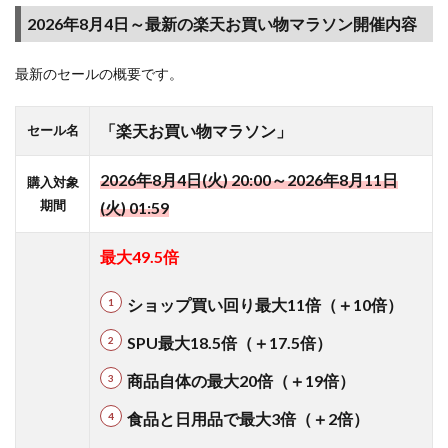
情報
2026年8月4日～最新の楽天お買い物マラソン開催内容
と攻
略法
最新のセールの概要です。
1.1
2026
年8月
「楽天お買い物マラソン」
セール名
4日～
最新
2026年8月4日(火) 20:00～2026年8月11日
購入対象
の楽
期間
(火) 01:59
天お
買い
物マ
最大49
.5倍
ラソ
ン開
ショップ買い回り最大11
倍（＋10倍）
催内
容
SPU最大18.5
倍（＋17.5倍）
1.2
商品自体の最大20倍（＋19倍）
【シ
ョッ
食品と日用品で最大3倍（＋2倍）
プ買