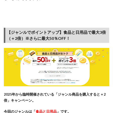
イル
など
3.2
楽天
市場
【ジャンルでポイントアップ】食品と日用品で最大3倍
のセ
（＋2倍）※さらに最大50％OFF！
ール
は毎
月確
実に
実
施！
こん
なに
種類
があ
りま
2025年から臨時開催されている「ジャンル商品を購入すると＋2
す
倍」キャンペーン。
3.3
今回のジャンルは「
食品と日用品
」です。
【楽