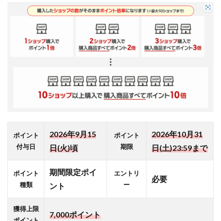
ト最大
18.5倍
（＋
17.5
倍）
1.5
商品
自体
のポ
イン
トア
ップ
2026年9月15
2026年10月31
ポイ
ポイント
ポイント
ント
付与日
期限
日(火)頃
日(土)23:59まで
最大
20倍
期間限定ポイ
ポイント
エントリ
（＋
必要
種類
ー
ント
19
倍）
獲得上限
1.6
【ジ
7,000ポイント
ポイント