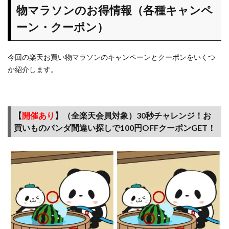
物マラソンのお得情報（各種キャンペ
毎月
定期
ーン・クーポン）
的に
利用
しよ
今回の楽天お買い物マラソンのキャンペーンとクーポンをいくつ
う
か紹介します。
4
楽天
市場
【
開催あり
】（全楽天会員対象）30秒チャレンジ！お
のお
買い
買いものパンダ間違い探しで100円OFFクーポンGET！
物攻
略法
コツ
あれ
これ
4.1
毎月
の定