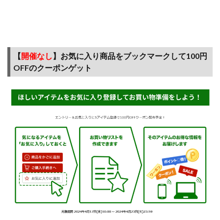
4.6
楽天
ブッ
クス
では
【
開催なし
】お気に入り商品をブックマークして100円
ショ
OFFのクーポンゲット
ップ
買い
回り
対象
＋ポ
イン
ト3倍
キャ
ンペ
ーン
が対
象
4.7
「無