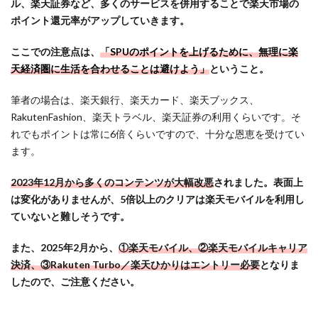
2.4
ル、楽天証券など、多くのサービスを併用することで楽天市場の
様々
ポイント還元率がアップしていきます。
なク
ーポ
ここでの注意点は、
「SPUのポイントを上げるために、無理に楽
ンを
天経済圏に生活を合わせることは避けよう」
ということ。
利用
して
筆者の場合は、楽天銀行、楽天カード、楽天ブックス、
お得
RakutenFashion、楽天トラベル、楽天証券の利用くらいです。そ
にお
れでもポイントは常に6倍くらいですので、十分な恩恵を受けてい
買い
ます。
物し
よう
2023年12月から多くのコンテンツが大幅改悪
されました。表面上
2.5
は変化がありませんが、5倍以上のクリアは楽天モバイルを利用し
【関
ていないと難しそうです。
連キ
ャン
また、2025年2月から、
①楽天モバイル、②楽天モバイルキャリア
ペー
決済、③Rakuten Turbo／楽天ひかりはエントリー必要
となりま
ン】
したので、ご注意ください。
楽天
市場
以外