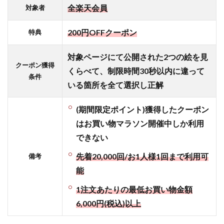
もエ
全楽天会員
対象者
ント
リー
200円OFFクーポン
特典
する
4.3
対象ページにて公開された2つの絵を見
クーポン獲得
楽天カ
くらべて、制限時間30秒以内に違って
条件
ードユ
いる箇所を全て選択し正解
ーザー
は“0と
(期間限定ポイント)獲得したクーポン
5のつ
く日
はお買い物マラソン開催中しか利用
（ポイ
できない
ント4
倍デ
先着20,000回/お1人様1回まで利用可
備考
ー）”に
能
しかお
買い物
1注文あたりの最低お買い物金額
しない
6,000円(税込)以上
4.4
【SPUの