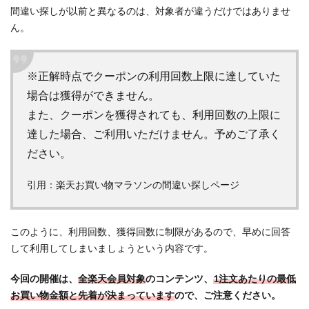
間違い探しが以前と異なるのは、対象者が違うだけではありませ
倍率アッ
プ】楽天
ん。
モバイル
の
「Rakuten
※正解時点でクーポンの利用回数上限に達していた
最強プラ
場合は獲得ができません。
ン」と
また、クーポンを獲得されても、利用回数の上限に
は？概要
を解説
達した場合、ご利用いただけません。予めご了承く
4.5
ださい。
楽天
ファ
引用：楽天お買い物マラソンの間違い探しページ
ッシ
ョン
も“シ
このように、利用回数、獲得回数に制限があるので、早めに回答
ョッ
して利用してしまいましょうという内容です。
プ買
い回
今回の開催は、
全楽天会員対象
のコンテンツ、
1注文あたりの最低
り”の
お買い物金額と先着が決まっています
ので、ご注意ください。
対象