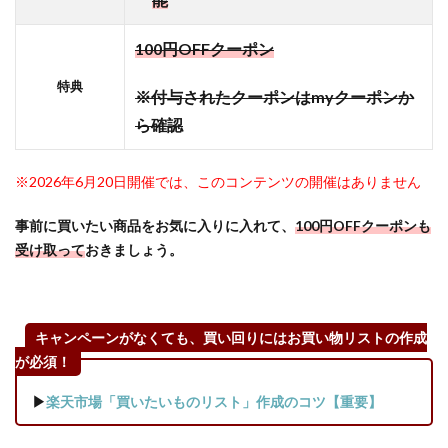
得】
ハピ
100円OFFクーポン
タス
なら
特典
※付与されたクーポンはmyクーポンか
ネッ
トシ
ら確認
ョッ
ピン
※2026年6月20日開催では、このコンテンツの開催はありません
グも
クレ
事前に買いたい商品をお気に入りに入れて、
100円OFFクーポンも
カ作
成も
受け取って
おきましょう。
超お
得！
4.9
キャンペーンがなくても、買い回りにはお買い物リストの作成
その
が必須！
他の
ポイ
▶
楽天市場「買いたいものリスト」作成のコツ【重要】
ント
サイ