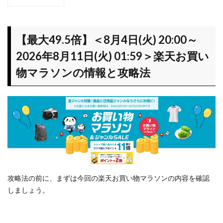
1
【最
大
49.5
【最大49.5倍】＜8月4日(火) 20:00～
倍】
2026年8月11日(火) 01:59＞楽天お買い
＜8月
4日
物マラソンの情報と攻略法
(火)
20:00
～
2026
年8月
11日
(火)
01:59
＞楽
天お
攻略法の前に、まずは今回の楽天お買い物マラソンの内容を確認
買い
しましょう。
物マ
ラソ
ンの