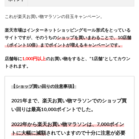
ャンルでポ
イントアッ
プ】食品と
これが楽天お買い物マラソンの目玉キャンペーン。
日用品で最
大3倍（＋2
楽天市場はインターネットショッピングモール形式をとっている
倍）※さら
サイトですが、そのうちの
ショップを買いまわることで、10店舗
に最大
（ポイント10倍）までポイントが増えるキャンペーンです。
50％OFF！
1.7
店舗毎に
1,000円以上
のお買い物をすると、“1店舗”としてカウン
今回
トされます。
の楽
天お
買い
【ショップ買い回りの注意事項】
物マ
ラソ
2021年まで、楽天お買い物マラソンでのショップ買
ン参
い回りは最高10,000ポイントでした。
加の
注意
2022年から楽天お買い物マラソンは、7,000ポイン
点
（こ
トに大幅に減額
されていますので十分に注意が必要
んな