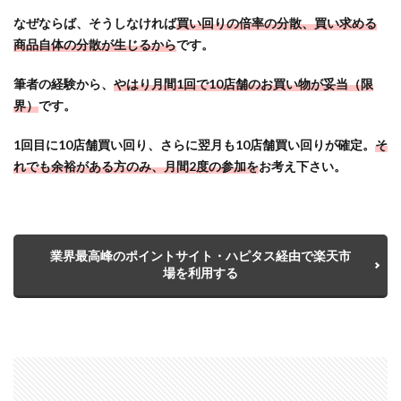
天お
買い
なぜならば、そうしなければ
買い回りの倍率の分散、買い求める
物マ
商品自体の分散が生じるから
です。
ラソ
ン】
筆者の経験から、
やはり月間1回で10店舗のお買い物が妥当（限
毎月
界）
です。
開催
され
1回目に10店舗買い回り、さらに翌月も10店舗買い回りが確定。
そ
るセ
れでも余裕がある方のみ、月間2度の参加を
お考え下さい。
ール
で、
定期
購入
品な
業界最高峰のポイントサイト・ハピタス経由で楽天市
どを
場を利用する
買い
まわ
ろう
3.5
【そ
の他