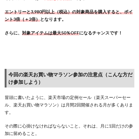
天ス
ーパ
エントリーと3,980円以上（税込）の対象商品を購入すると、ポイ
ーセ
ント3倍（＋2倍）
となります。
ー
ル】
さらに、
対象アイテムは最大50％OFF
になるチャンスです！
楽天
市場
最大
のポ
イン
トバ
今回の楽天お買い物マラソン参加の注意点（こんな方だ
ック
け参加しよう）
＆商
品自
体が
冒頭に書いたように、楽天市場の定例セール（楽天スーパーセー
安い
ル、楽天お買い物マラソン）は月間2回開催される月が多くありま
セー
す。
ル
その際に心掛けなければならないこと。それは、月に1回だけの参
3.4
加に留めること。
【楽