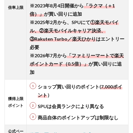
い回
※2023年8月4日開催から
「ラクマ（＋1
倍率上限
り】
倍）」
が買い回りに追加
ショ
ップ
※2025年2月から、SPUにて
①楽天モバイ
買い
ル、②楽天モバイルキャリア決済、
回り
③Rakuten Turbo／楽天ひかり
はエントリー
ポイ
ント
必要
最大
※2026年7月から
「ファミリーマートで楽天
10倍
ポイントカード（0.5倍）」
が買い回りに追
（＋8
倍）
加
上
限：
ショップ買い回りのポイント(
7
,000ポイ
7,000
ント
）
ポイ
獲得上限
ント
ポイント
SPUは会員ランクにより異なる
1.3
商品自体のポイントアップは制限なし
【改善
点】
2023
公式ペー