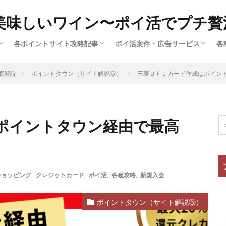
美味しいワイン〜ポイ活でプチ贅
各ポイントサイト攻略記事
ポイ活案件・広告サービス
各
済
ー
広
ハピタス（サイト解説①）
ポイントインカム（サイト解説③）
ポイントタウン（サイト解説⑤）
ちょびリッチ（サイト解説②）
ECナビ（サイト解説⑥）
モッピー（サイト解説④）
クレジットカード（ポイ活案件）
買い物・ファッション（ポイ活案
旅行・グルメ・ふるさと納税（ポ
動画配信・マンガ・ネット接続（
美容・スキル・公営競技など（ポ
底解説
ポイントタウン（サイト解説⑤）
三菱ＵＦＪカード作成はポイントタ
件）
ポイントタウン経由で最高
ショッピング
,
クレジットカード
,
ポイ活
,
各種攻略
,
新規入会
ポイントタウン（サイト解説⑤）