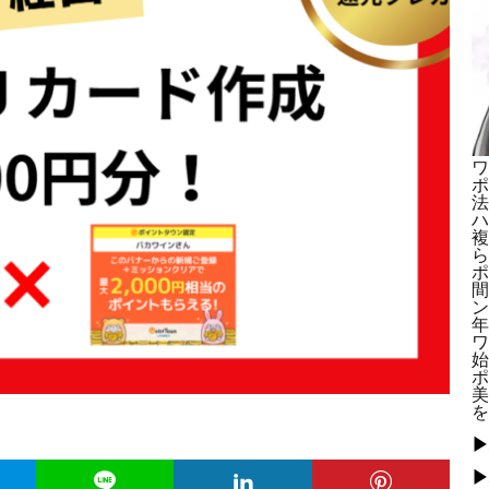
ワ
ポ
法
ハ
複
ら
ポ
間
ン
年
ワ
始
ポ
美
を
▶
▶