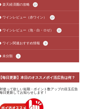
楽天経済圏の攻略
27
ワインレビュー（赤ワイン）
37
ワインレビュー（泡・白・ロゼ）
35
ワイン関連おすすめ情報
9
未分類
1
【毎日更新】本日のオススメポイ活広告は何？
対使って欲しい短期・ポイント数アップの目玉広告
毎日更新してお知らせします！