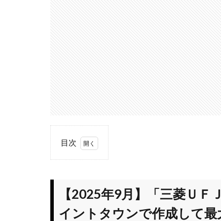
目次
1
【2025
年9
【2025年9月】「三菱Ｕ
月】
「三菱
イントタウンで作成して最大1
ＵＦＪ