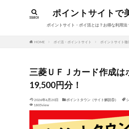
ポイントサイトで
ポイントサイト・ポイ活とは？お得な利用法
初心者向けポイ活の始め方（基礎知識、経
ポイ活の稼ぎ方（本日のイチオシ案件・サ
サービス特集・キャンペーン（新規登録、
陸マイラー・お得で便利な旅行方法
ポイ活利用した体験談・獲得ポイント数
ポイ活・ポイントサイト
ポイントサイト徹
HOME
圏、●●活）
ビス、カレンダー）
告利用、ポイント交換）
三菱ＵＦＪカード作成は
19,500円分！
2026年6月20日
ポイントタウン（サイト解説⑤）
1805view