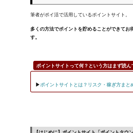
カー
ド」を
筆者がポイ活で活用しているポイントサイト。
ポイン
トサイ
多くの方法でポイントを貯めることができてお
ト・ポ
す。
イント
タウン
で作成
して最
ポイントサイトって何？という方はまず読ん
大
19,500
円分
▶
ポイントサイトとは？リスク・稼ぎ方まと
GET！
1.1
【は
じめ
に】
ポイ
【はじめに】ポイントサイト「ポイントタウン