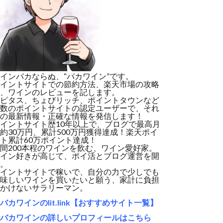
インバカならぬ、“バカワイン”です。
イントサイトでの節約方法、楽天市場の攻略
、ワインのレビューを記します。
ピタス、ちょびリッチ、ポイントタウンなど
数のポイントサイトの認定ユーザーで、それ
の最新情報・正確な情報を発信します！
イントサイト歴10年以上で、ブログで最高月
約30万円、累計500万円獲得達成！楽天ポイ
ト累計60万ポイント達成！
間200本程のワインを飲む、ワイン愛好家。
イン好きが高じて、ポイ活とブログ運営を開
。
イントサイトで稼いで、自分の力で少しでも
味しいワインを買いたいと願う、家計に負担
かけないサラリーマン。
バカワインのlit.link【おすすめサイト一覧】
バカワインの詳しいプロフィールはこちら