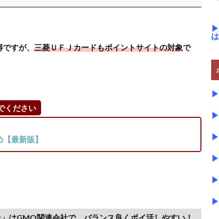
▶
は
得ですが、
三菱ＵＦＪカードもポイントサイトの対象
で
▶
でください
▶
▶
め【最新版】
▶
▶
▶
」はGMO関連会社で、バランス良くポイ活しやすい！