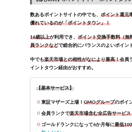
ント
サイ
数あるポイントサイトの中でも、
ポイント還元
ト
優れているのが「ポイントタウン」！
「ポ
イン
16歳以上
が利用でき、
ポイント交換手数料（無料
トタ
員ランクなど
で総合的にバランスのよいポイン
ウ
ン」
中でも
楽天市場との相性がなにより最高！
会員
は
イントタウン経由がおすすめ。
GMO
関連
会社
【基本サービス】
で、
バラ
東証マザーズ上場！
GMOグループ
のポイ
ンス
良く
会員ランクで
楽天市場含む全広告サービス
ポイ
ゴールドランクになって6か月毎に
最低1
活し