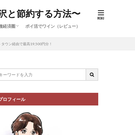
沢と節約する方法〜
種経済圏
ポイ活でワイン（レビュー）
件）
イ活案件）
ポイ活案
イ活案件）
イオン経済圏の攻略
楽天経済圏の攻略
ウン経由で最高19,500円分！
プロフィール