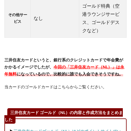
ゴールド特典（空
イン
トサ
港ラウンジサービ
その他サー
なし
イト
ビス
ス、ゴールドデス
経由
クなど）
（筆
者は
モッ
ピー
で
三井住友カードというと、銀行系のクレジットカードで年会費が
7,000
かかるイメージでしたが、
今回の「三井住友カード（NL）」は永
円
年無料
になっているので、比較的に誰でも入会できそうですね。
分）
2.2
当カードのゴールドカードはこちらからご覧ください。
三井住
友カー
ド
（NL）
三井住友カード ゴールド（NL）の内容と作成方法をまとめま
の「即
した
時発
行」