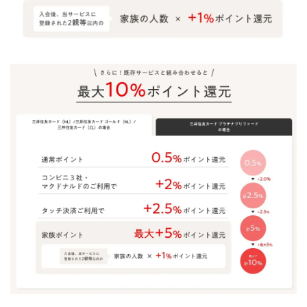
4.1
ポイ
ント
サイ
トの
ラン
キン
グ
（最
新）
様々
な要
素か
ら検
証し
た結
果
4.2
【新
規登
録キ