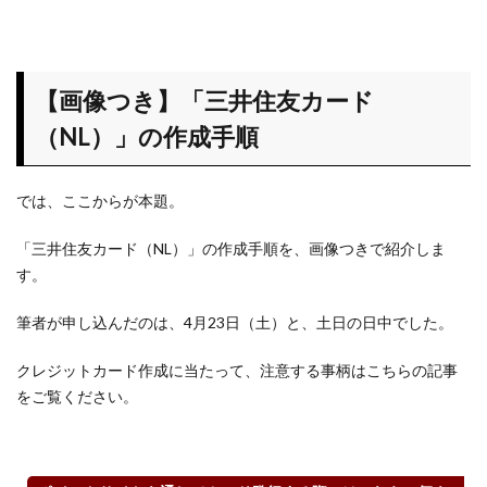
カー
ド
（Ｎ
Ｌ）
【画像つき】「三井住友カード
はお
得な
（NL）」の作成手順
時期
に申
込も
では、ここからが本題。
う
「三井住友カード（NL）」の作成手順を、画像つきで紹介しま
す。
筆者が申し込んだのは、4月23日（土）と、土日の日中でした。
クレジットカード作成に当たって、注意する事柄はこちらの記事
をご覧ください。