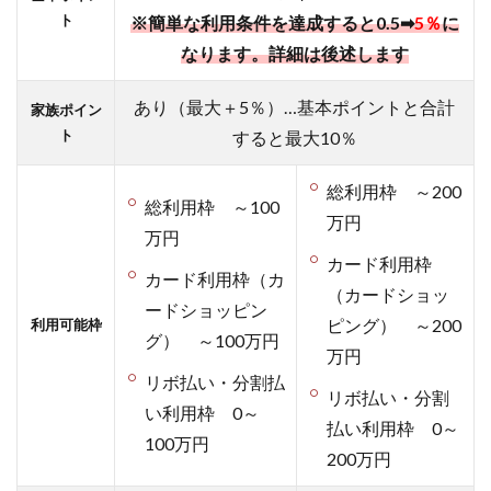
由が断
ト
※簡単な利用条件を達成すると0.5➡
5％
に
然お得
なります。詳細は後述します
2
【画
あり（最大＋5％）…基本ポイントと合計
像つき】
家族ポイン
「三井住
ト
すると最大10％
友カード
（NL）」
総利用枠 ～200
の作成手
総利用枠 ～100
万円
順
万円
2.1
カード利用枠
カード利用枠（カ
その
（カードショッ
時々
ードショッピン
ピング） ～200
利用可能枠
で一
グ）
～100万円
番高
万円
いポ
リボ払い・分割払
リボ払い・分割
イン
い利用枠 0～
トを
払い利用枠 0～
100万円
獲得
200万円
でき
るポ