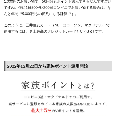
ジッ
1,000円のお買い物で、50円分もポイント還元できるなんてすごい
トカ
ですね。仮に1日500円×200日コンビニでお買い物する場合は、な
ード
んと年間で5,000円もの節約になる計算です。
一覧
このように、三井住友カード（NL）はローソン、マクドナルドで
4
使用するには、史上最高のクレジットカードというわけです。
ポイ
ント
サイ
ト経
由
（ポ
イ
2022年12月22日から家族ポイント運用開始
活）
でお
得な
キャ
ンペ
ーン
まと
め