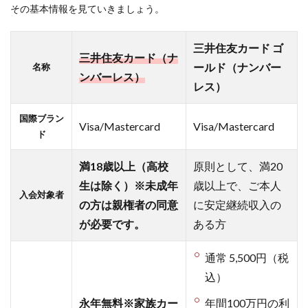
る「V
その基本情報を見ていきましょう。
ポイ
ン
ト」
三井住友カード ゴ
三井住友カード（ナ
ールド（ナンバー
名称
1.3
ンバーレス）
レス）
セブ
ンイ
レブ
国際ブラン
Visa/Mastercard
Visa/Mastercard
ン、
ド
ロー
ソ
満18歳以上（高校
原則として、満20
ン、
生は除く）※未成年
歳以上で、ご本人
マク
入会対象者
ドナ
の方は親権者の同意
に安定継続収入の
ルド
が必要です。
ある方
でい
つで
通常 5,500円（税
もVポ
イン
込）
トが
永年無料※家族カー
年間100万円の利
5％還