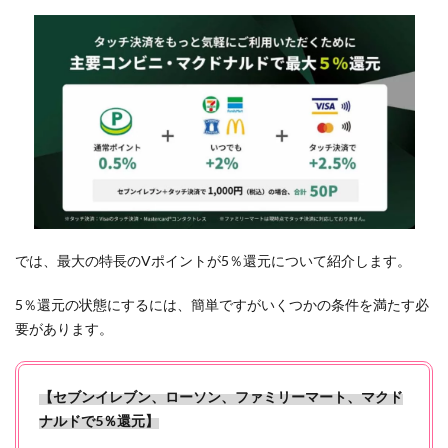
てお
きま
しょ
う）
2.7
結
果、
カー
ド入
会審
査は
40分
では、最大の特長のVポイントが5％還元について紹介します。
程度
で簡
5％還元の状態にするには、簡単ですがいくつかの条件を満たす必
単終
要があります。
了！
2.8
【セブンイレブン、ローソン、ファミリーマート、マクド
モッ
ピー
ナルドで5％還元】
でも