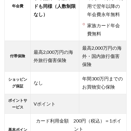
元！
ドも同様（人数制限
用で翌年以降の
年会費
なし）
年会費永年無料
1.4
2022
家族カード年会
年12
費無料
月22
日か
ら家
最高2,000万円の海
最高2,000万円の海
族ポ
外・国内旅行傷害
付帯保険
イン
外旅行傷害保険
保険
ト運
用開
始
年間300万円までの
ショッピン
なし
グ保証
1.5
お買物安心保険
三井住
友カー
ポイントサ
Vポイント
ド
ービス
（NL）
はポイ
カード利用金額 200円（税込）＝1ポイ
ントサ
ント
基本ポイン
イト経