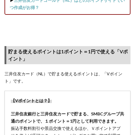
▶
三井住友カードゴールド（NL）はどのポイントサイトでい
「通常
つ作成がお得？
発行」
はどち
らでも
可だ
が、
「即時
発行」
貯まる使えるポイントは1ポイント＝1円で使える「Vポ
では作
イント」
成時間
に注意
三井住友カード（NL）で貯まる使えるポイントは、「Vポイン
2.3
ト」です。
「ご
登録
のお
【Vポイントとは？】
手続
き」
三井住友銀行と三井住友カードで貯まる、SMBCグループ共
から
通のポイントで、１ポイント＝1円として利用できます。
規約
を確
振込手数料割引や景品交換で使えるほか、Ｖポイントアプ
認し