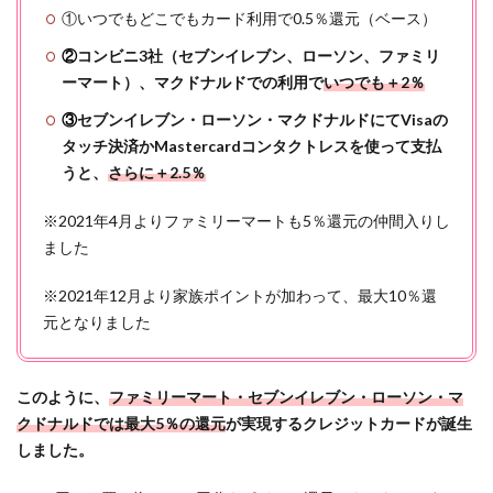
7,000
①いつでもどこでもカード利用で0.5％還元（ベース）
ポイ
②
コンビニ3社（セブンイレブン、ローソン、ファミリ
ント
ーマート）、マクドナルドでの利用で
いつでも＋2％
が判
定中
③
セブンイレブン・ローソン・マクドナルドにてVisaの
に⇒
タッチ決済かMastercardコンタクトレスを使って支払
約2ヶ
うと、
さらに＋2.5％
月後
に承
※2021年4月よりファミリーマートも5％還元の仲間入りし
認
ました
3
ポイ
※2021年12月より家族ポイントが加わって、最大10％還
ント
元となりました
サイ
ト経
由で
このように、
ファミリーマート・セブンイレブン・ローソン・マ
お得
クドナルドでは最大5％の還元
が実現するクレジットカードが誕生
な、
他の
しました。
クレ