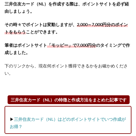
三井住友カード（NL）を作成する際は、ポイントサイトを必ず経
4.4
由しましょう。
【ポ
イン
その時々でポイントは変動しますが、
2,000～7,000円分のポイン
ト交
トをもらう
ことができます。
換キ
ャン
筆者はポイントサイト
「モッピー」で7,000円分
のタイミングで作
ペー
成しました。
ン】
貯め
下のリンクから、現在何ポイント獲得できるかをお確かめくださ
たポ
い。
イン
ト
を、
より
お得
三井住友カード（NL）の特徴と作成方法をまとめた記事です
に交
換し
よう
▶
三井住友カード（NL）はどのポイントサイトでいつ作成が
お得？
4.5
ポイ