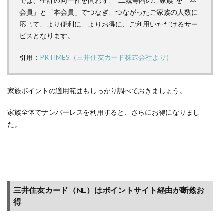
では、生計の同一性を問わず、“二親等内のご家族”を「本
【広
告利
会員」と「本会員」でつなぎ、つながったご家族の人数に
用
応じて、より便利に、よりお得に、ご利用いただけるサー
編】
ビスとなります。
ポイ
活な
引用：
PRTIMES（三井住友カード株式会社より）
ら、
ポイ
ント
家族ポイントの適用範囲もしっかり調べておきましょう。
アッ
プ・
家族全体でナンバーレスを利用すると、さらにお得になりまし
プレ
た。
ゼン
トし
てい
るキ
ャン
ペー
ンも
三井住友カード（NL）はポイントサイト経由が断然お
見逃
得
す
な！