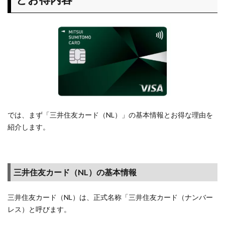
内容
1.1
三井住
友カー
ド
（NL）
の基本
情報
1.2
では、まず「三井住友カード（NL）」の基本情報とお得な理由を
貯ま
紹介します。
る使
える
ポイ
ント
三井住友カード（NL）の基本情報
は1ポ
イン
ト＝1
三井住友カード（NL）は、正式名称「三井住友カード（ナンバー
円で
レス）と呼びます。
使え