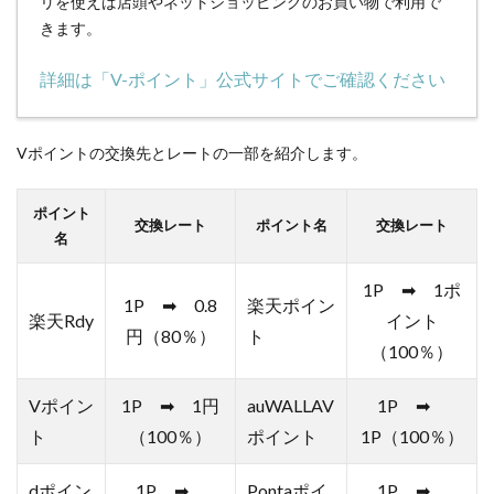
リを使えば店頭やネットショッピングのお買い物で利用で
て進
きます。
みま
しょ
詳細は「V-ポイント」公式サイトでご確認ください
う
2.4
Vポイントの交換先とレートの一部を紹介します。
必要
事項
を入
ポイント
力し
交換レート
ポイント名
交換レート
名
まし
ょう
1P ➡ 1ポ
1P ➡ 0.8
楽天ポイン
2.5
楽天Rdy
イント
SBI証
円（80％）
ト
（100％）
券の
口座
開設
Vポイン
1P ➡ 1円
auWALLAV
1P ➡
も合
ト
（100％）
ポイント
1P（100％）
わせ
て可
dポイン
1P ➡
Pontaポイ
1P ➡