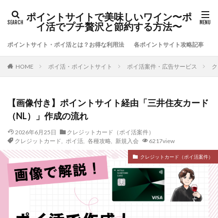
ポイントサイトで美味しいワイン〜ポ
イ活でプチ贅沢と節約する方法〜
ポイントサイト・ポイ活とは？お得な利用法
各ポイントサイト攻略記事
ポイ活・ポイントサイト
ポイ活案件・広告サービス
ク
HOME
【画像付き】ポイントサイト経由「三井住友カード
（NL）」作成の流れ
2026年6月25日
クレジットカード（ポイ活案件）
クレジットカード
,
ポイ活
,
各種攻略
,
新規入会
6217view
クレジットカード（ポイ活案件）