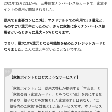
2021年12月22日から、三井住友ナンバーレス各カードで、家族ポ
ャン
ペー
イントの運用が開始されました。
ン】
お得
従来でも主要コンビニ3社、マクドナルドでの利用で5％還元と、
なキ
ものすごい還元率だったのが、さらに家族に多くナンバーレス使
ャン
用者がいるとさらに最大＋5％となります。
ペー
ンか
つまり、最大10％還元となる可能性を秘めたクレジットカードと
ら新
なりました。
こんな還元率聞いたことないですね。
規入
会し
て、
複数
サイ
【家族ポイントとはどのようなサービス？】
ト利
用を
はじ
「家族ポイント」は、従来の弊社が提供する「本会員」と
めよ
「家族会員（家族カード）」とをつなぐ“生計を共にする配
う
偶者や、親子などを対象とした家族※1”とは異なり、 “二
親等内のご家族”を対象とした新サービスです。本サービス
4.3