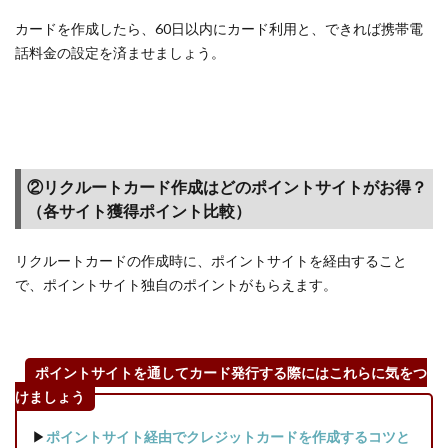
のコ
ンテ
カードを作成したら、60日以内にカード利用と、できれば携帯電
ンツ
話料金の設定を済ませましょう。
で楽
しく
ポイ
活で
きる
②リクルートカード作成はどのポイントサイトがお得？
1.8
（各サイト獲得ポイント比較）
【モ
ッピ
ー】
リクルートカードの作成時に、ポイントサイトを経由すること
ショ
で、ポイントサイト独自のポイントがもらえます。
ッピ
ング
もク
レカ
ポイントサイトを通してカード発行する際にはこれらに気をつ
も、
けましょう
多く
の広
▶
ポイントサイト経由でクレジットカードを作成するコツと
告サ