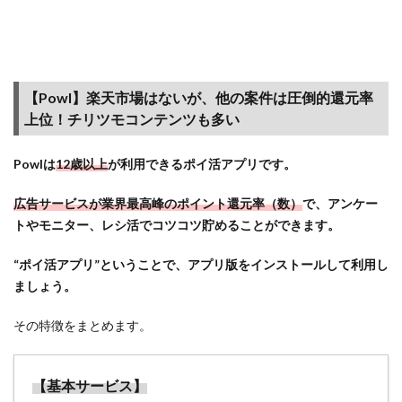
換で
きる
2.5
その
他の
【Powl】楽天市場はないが、他の案件は圧倒的還元率
リク
上位！チリツモコンテンツも多い
ルー
トカ
Powlは
12歳以上
が利用できるポイ活アプリです。
ード
の特
広告サービスが業界最高峰のポイント還元率（数）
で、アンケー
長
トやモニター、レシ活でコツコツ貯めることができます。
3
ポイ
“ポイ活アプリ”ということで、アプリ版をインストールして利用し
ント
ましょう。
サイ
ト経
その特徴をまとめます。
由
（ポ
イ
【基本サービス】
活）