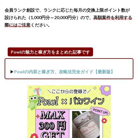
メ広
会員ランク創設で、ランクに応じた毎月の交換上限ポイント数が
告サ
設けられた（1,000円分～20,000円分）ので、
高額案件を利用する
ービ
際にはご注意
ください。
スも
ポイ
活で
お得
に！
Powlの魅力と稼ぎ方をまとめた記事です
3.4
動画
▶
Powlの内容と稼ぎ方、攻略法完全ガイド【最新版】
配信
サー
ビス
もポ
イ活
対象
（ポ
イン
ト変
動が