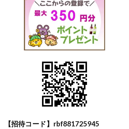
ログ
厳選
のポ
イ活
辞典
で調
べて
みて
4.4
【広
告利
用
編】
ポイ
活な
ら、
ポイ
ント
アッ
プ・
【招待コード】rbf881725945
プレ