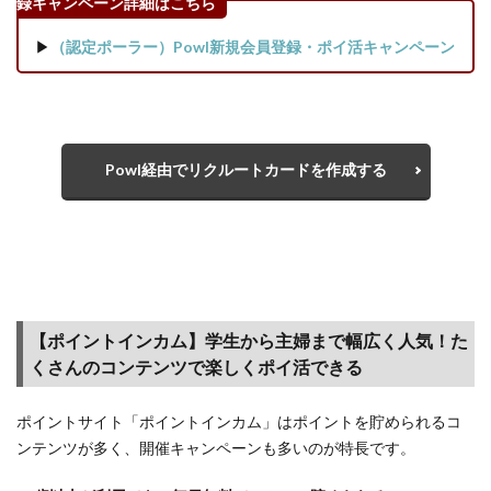
録キャンペーン詳細はこちら
券会
社】
▶
（認定ポーラー）Powl新規会員登録・ポイ活キャンペーン
証券
会社
の口
座開
設で
Powl経由でリクルートカードを作成する
ポイ
ント
がも
らえ
る案
件一
覧
【ポイントインカム】学生から主婦まで幅広く人気！た
4
くさんのコンテンツで楽しくポイ活できる
ポイ
ント
サイ
ポイントサイト「ポイントインカム」はポイントを貯められるコ
ト経
ンテンツが多く、開催キャンペーンも多いのが特長です。
由
（ポ