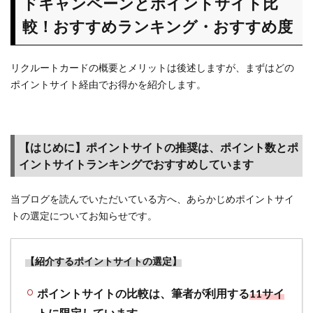
ドキャンペーンとポイントサイト比
クルー
トカー
較！おすすめランキング・おすすめ度
ドキャ
ンペー
ンとポ
リクルートカードの概要とメリットは後述しますが、まずはどの
イント
ポイントサイト経由でお得かを紹介します。
サイト
比較！
おすす
めラン
【はじめに】ポイントサイトの推奨は、ポイント数とポ
キン
イントサイトランキングでおすすめしています
グ・お
すすめ
度
当ブログを読んでいただいている方へ、あらかじめポイントサイ
トの選定についてお知らせです。
1.1
【は
じめ
【紹介するポイントサイトの選定】
に】
ポイ
ポイントサイトの比較は、筆者が利用する
11サイ
ント
サイ
トに限定
しています。