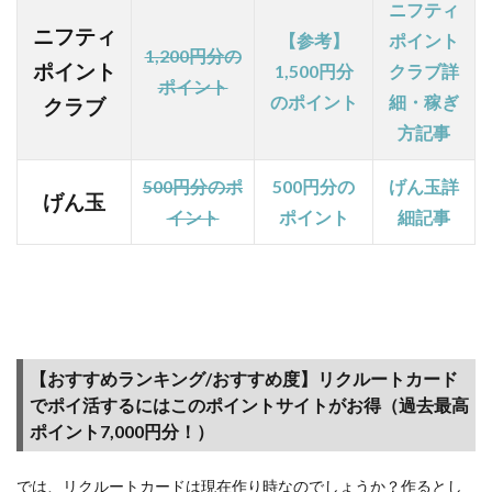
ニフティ
本情
ニフティ
【参考】
ポイント
報
1,200円分の
ポイント
1,500円分
クラブ詳
2.2
ポイント
のポイント
細・稼ぎ
クラブ
【各
経済
方記事
圏の
サー
500円分のポ
500円分の
げん玉詳
ビ
げん玉
イント
ポイン
ト
細記事
ス】
Ponta
ポイ
ン
ト、d
ポイ
ント
【おすすめランキング/おすすめ度】リクルートカード
と、2
でポイ活するにはこのポイントサイトがお得（過去最高
つの
経済
ポイント7,000円分！）
圏に
利用
では、リクルートカードは現在作り時なのでしょうか？作るとし