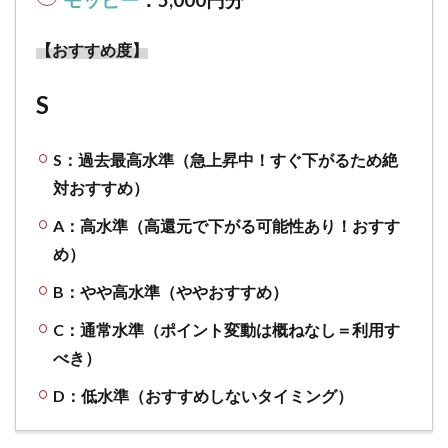
はさ
らに
【おすすめ度】
高還
元！
S
2.4
貯ま
った
S：過去最高水準（急上昇中！すぐ下がるため絶
リク
対おすすめ）
ルー
トポ
A：高水準（高還元で下がる可能性あり！おすす
イン
め）
ト
は、d
B：やや高水準（ややおすすめ）
ポイ
ント
C：通常水準（ポイント変動は概ねなし＝利用す
や
べき）
Ponta
ポイ
D：低水準（おすすめしないタイミング）
ント
に交