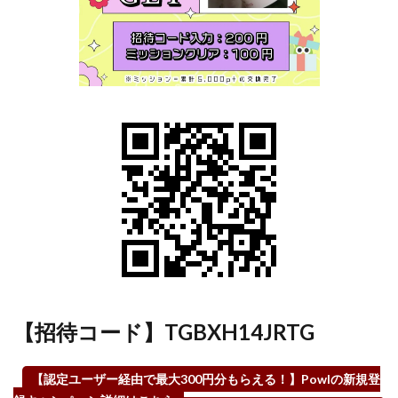
大き
く注
意）
3.5
【銀
行口
座】
銀行
の口
座開
設で
ポイ
ント
がも
らえ
る案
件一
【招待コード】TGBXH14JRTG
覧
3.6
【認定ユーザー経由で最大300円分もらえる！】Powlの新規登
【証