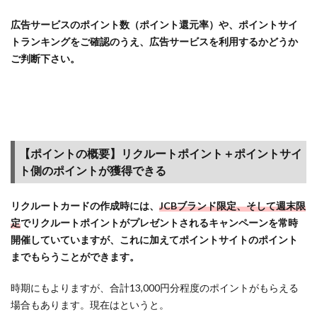
トの
概
広告サービスのポイント数（ポイント還元率）や、ポイントサイ
要】
トランキングをご確認のうえ、広告サービスを利用するかどうか
リク
ご判断下さい。
ルー
トポ
イン
ト＋
ポイ
ント
サイ
【ポイントの概要】リクルートポイント＋ポイントサイ
ト側
ト側のポイントが獲得できる
のポ
イン
リクルートカードの作成時には、
JCBブランド限定、そして週末限
トが
定
でリ
クルートポイントがプレゼントされるキャンペーンを常時
獲得
開催していていますが、これに加えてポイントサイトのポイント
でき
る
までもらうことができます。
1.3
時期にもよりますが、合計13,000円分程度のポイントがもらえる
①【JCB
場合もあります。現在はというと。
ブラン