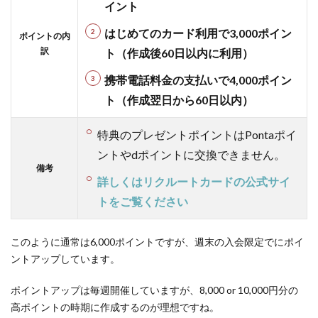
イント
倒的還元
率上位！
はじめてのカード利用で3
,000ポイン
ポイントの内
チリツモ
訳
ト（作成後60日以内に利用）
コンテン
ツも多い
携帯電話料金の支払いで4,000ポイン
1.7
ト（作成翌日から60日以内）
【ポ
イン
特典のプレゼントポイントはPontaポイ
トイ
ントやdポイントに交換できません。
ンカ
備考
ム】
詳しくはリクルートカードの公式サイ
学生
トをご覧ください
から
主婦
まで
このように通常は6,000ポイントですが、週末の入会限定でにポイ
幅広
ントアップしています。
く人
気！
ポイントアップは毎週開催していますが、8,000 or 10,000円分の
たく
高ポイントの時期に作成するのが理想ですね。
さん