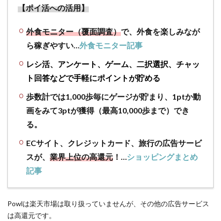
【ポイ活への活用】
サイ
ト対
象か
外食モニター（覆面調査）
で、外食を楽しみなが
確認
ら稼ぎやすい…
外食モニター記事
3.2
レシ活、アンケート、ゲーム、二択選択、チャッ
旅行
ト回答などで手軽にポイントが貯める
予約
サイ
歩数計では1,000歩毎にゲージが貯まり、1ptか動
ト
（ホ
画をみて3ptが獲得（最高10,000歩まで）でき
テ
る。
ル）
もポ
ECサイト、クレジットカード、旅行の広告サービ
イ活
スが、
業界上位の高還元
！…
ショッピングまとめ
で断
記事
然お
得
に！
Powlは楽天市場は取り扱っていませんが、その他の広告サービス
3.3
は高還元です。
グル