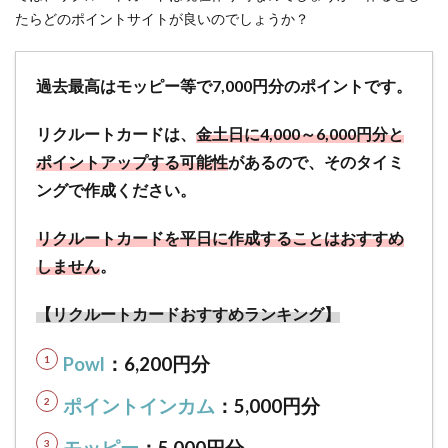
でき
たらどのポイントサイトが良いのでしょうか？
る
2.3
リク
過去最高はモッピー等で7,000円分のポイントです。
ルー
トカ
リクルートカードは、
金土日に4,000～6,000円分と
ード
ポイントアップする可能性
があるので、そのタイミ
は高
ングで作成ください。
還元
率
1.2％
リクルートカードを平日に作成することはおすすめ
で、
しません
。
ポン
パレ
【リクルートカードおすすめランキング】
モー
ル
4.2％
Powl
：6,200円分
とじ
ゃら
ポイントインカム
：5
,000円分
ん
3.2％
モッピー
：5
,000円分