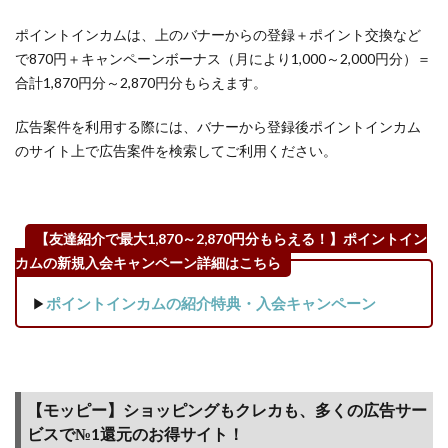
ゼン
ポイントインカムは、上のバナーからの登録＋ポイント交換など
トし
てい
で870円＋キャンペーンボーナス（月により1,000～2,000円分）＝
るキ
合計1,870円分～2,870円分もらえます。
ャン
ペー
広告案件を利用する際には、バナーから登録後ポイントインカム
ンも
のサイト上で広告案件を検索してご利用ください。
見逃
す
な！
4.5
【友達紹介で最大1,870～2,870円分もらえる！】ポイントイン
【ポ
カムの新規入会キャンペーン詳細はこちら
イン
ト交
▶
ポイントインカムの紹介特典・入会キャンペーン
換キ
ャン
ペー
ン】
貯め
【モッピー】ショッピングもクレカも、多くの広告サー
たポ
ビスで№1還元のお得サイト！