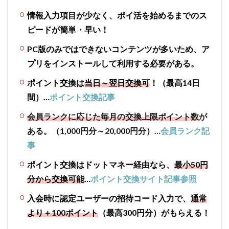
でお
得な
情報入力項目が少なく、ポイ活を始めるまでのス
ジャ
ピードが簡単・早い！
ン
ル・
PC版のみではできないコンテンツが多いため、ア
広告
プリをインストールして利用する必要がある。
サー
ビス
ポイント交換は
当日～翌日交換可
！（最高14日
まと
間）…
ポイント交換記事
め
会員ランクに応じた毎月の交換上限ポイント数
が
3.1
ECサ
ある。（1,000円分～20,000円分）…
会員ランク記
イト
事
を利
用す
ポイント交換はドットマネー経由なら、
最小50円
る際
分から交換可能
…
ポイント交換サイト記事参照
に
は、
入会時に認定ユーザーの招待コード入力で、
通常
必ず
より＋100ポイント
（最高300円分）がもらえる！
ポイ
ント