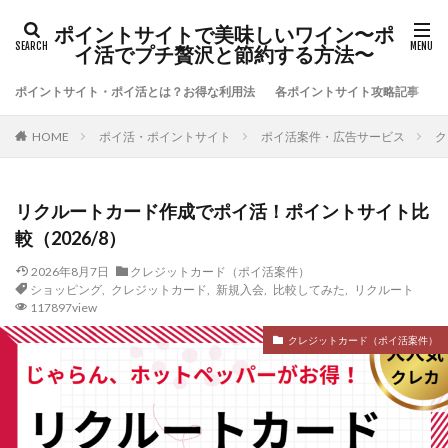
ポイントサイトで美味しいワイン〜ポ
イ活でプチ贅沢と節約する方法〜
ポイントサイト・ポイ活とは？お得な利用法
各ポイントサイト攻略記事
ポイ活・ポイントサイト
ポイ活案件・広告サービス
ク
HOME
リクルートカード作成でポイ活！ポイントサイト比
較（2026/8）
2026年8月7日
クレジットカード（ポイ活案件）
ショッピング
,
クレジットカード
,
新規入会
,
比較してみた
,
リクルート
117897view
クレジットカード（ポイ活案件）