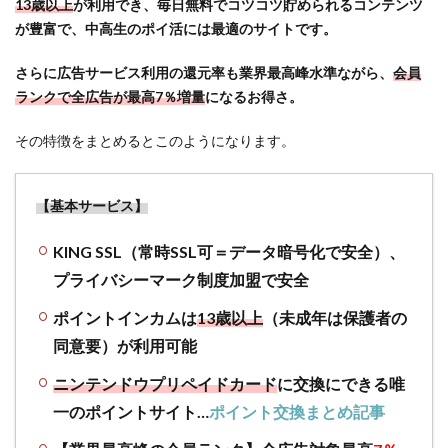
13歳以上
が利用でき、毎日無料でコツコツ貯められるコンテンツ
イ
が豊富で、中高生のポイ活には最適のサイトです。
活）
でお
さらに広告サービス利用の還元率も業界最高峰水準ながら、
会員
得な
ランクで全広告が最高7％増量
になるお得さ。
キャ
ンペ
その特徴をまとめるとこのようになります。
ーン
など
4.1
【基本サービス】
ポイ
ント
KING SSL（常時SSL可＝データ暗号化で安全）、
サイ
プライバシーマーク制度加盟で安全
トの
ラン
ポイントインカムは
13歳以上
（未成年は保護者の
キン
同意要）が利用可能
グ
（最
ニンテンドウプリペイドカード
に交換にできる唯
新）
一のポイントサイト…
ポイント交換まとめ記事
様々
な要