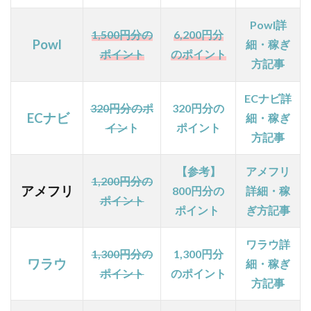
2
Powl詳
1,500円分の
6,200円分
クレ
Powl
細・稼ぎ
ジッ
ポイント
のポイント
方記事
トカ
ード
「リ
ECナビ詳
320円分のポ
320円分の
クル
ECナビ
細・稼ぎ
ート
イン
ト
ポイント
方記事
カー
ド」
の情
【参考】
アメフリ
1,200円分の
報と
アメフリ
800円分の
詳細・稼
メリ
ポイント
ポイント
ぎ方記事
ット
2.1
ワラウ詳
リク
1,300円分の
1,300円分
ワラウ
細・稼ぎ
ルー
ポイント
のポイント
トカ
方記事
ード
の基