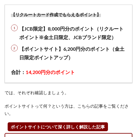
ド＋週
末（金
【リクルートカード作成でもらえるポイント】
土日）
限定】
【JCB限定】8
,000円分のポイント（リクルート
対象カ
ード作
ポイント※金土日限定、JCBブランド限定）
成だけ
【ポイントサイト】6,2
0
0円分のポイント（金土
でリク
ルート
日限定ポイントアップ）
カード
8,000円
合計：
14
,200円分のポイント
分プレ
ゼント
1.4
では、それぞれ確認しましょう。
②リ
クル
ポイントサイトって何？という方は、こちらの記事をご覧くださ
ート
い。
カー
ド作
ポイントサイトについて深く詳しく解説した記事
成は
どの