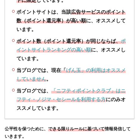
トの
推奨
ポイントサイトは、当該
広告サービスのポイント
は、
数（ポイント還元率）が高い順
に、オススメして
ポイ
います。
ント
数と
ポイント数（ポイント還元率）が同じならば、
ポ
ポイ
イントサイトランキングの高い順
に、オススメし
ント
サイ
ています。
トラ
当ブログでは、現在
「
げん玉」の利用はオススメ
ンキ
ング
していません
。
でお
すす
当ブログでは、
「ニフティポイントクラブ」はニ
めし
フティ・ノジマ・セシールを利用する方
にのみオ
てい
ススメしています。
ます
1.2
【ポ
公平性を保つために、
できる限りルールに基づいて
情報発信して
イン
いきます。