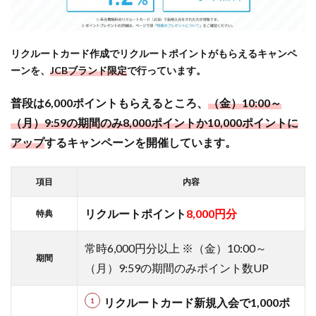
クルー
トカー
ドでポ
イ活す
リクルートカード作成でリクルートポイントがもらえるキャンペ
るには
ーンを、
JCBブランド限定
で行っています。
このポ
イント
普段は6,000ポイントもらえるところ、
（金）10:00～
サイト
（月）9:59の期間のみ8,000ポイントか10,000ポイント
に
がお得
（過去
アップ
するキャンペーンを開催しています。
最高ポ
イント
項目
内容
7,000
円
リクルートポイント
8
,000円分
特典
分！）
1.6
常時6,000円分以上 ※（金）10:00～
【Powl】
期間
（月）9:59の期間のみポイント数UP
楽天市場
はない
が、他の
リクルートカード新規入会で1
,000ポ
案件は圧