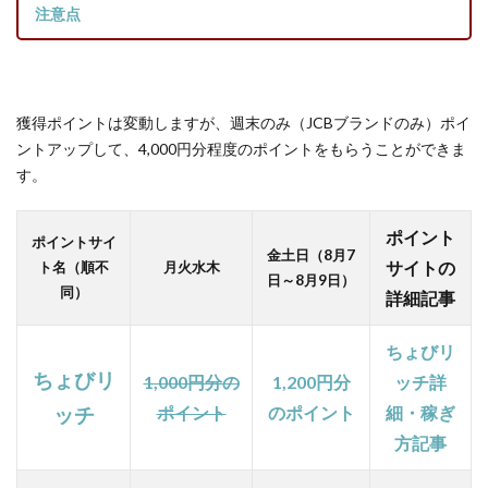
注意点
ービ
スで
№1還
元の
お得
獲得ポイントは変動しますが、週末のみ（JCBブランドのみ）ポイ
サイ
ントアップして、4,000円分程度のポイントをもらうことができま
ト！
す。
1.9
【そ
ポイント
の他
ポイントサイ
金土日（8
月7
クレ
サイトの
ト名（順不
月火水木
日～8月9日）
カ】
同）
詳細記事
クレ
ジッ
ちょびリ
トカ
ちょびリ
ード
1,000円分の
1,200円分
ッチ詳
は最
ポイント
のポイント
細・稼ぎ
ッチ
も手
方記事
っ取
り早