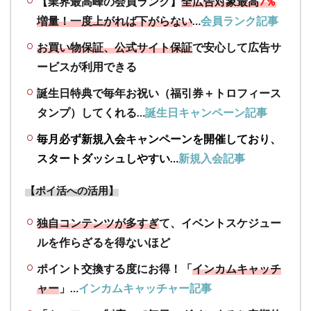
【業界最高峰の会員ランク】
全広告対象最高
7％
素か
ら検
増量！
一度上がれば下がらない
…
会員ランク記事
証し
お買い物保証、公式サイト保証
で安心して広告サ
た結
果
ービスが利用できる
4.2
誕生日特典で毎年お祝い（福引券＋トロフィース
【新
タンプ）してくれる…
誕生日キャンペーン記事
規登
録キ
毎月必ず新規入会キャンペーンを開催しており、
ャン
スタートダッシュしやすい…
新規入会記事
ペー
ン】
【ポイ活への活用】
お得
なキ
ャン
独自コンテンツが多すぎ
て、イベントスケジュー
ペー
ルを作らざるを得ないほど
ンか
ら新
ポイント交換する度にお得！「
インカムキャッチ
規入
ャー
」…
インカムキャッチャー記事
会し
て、