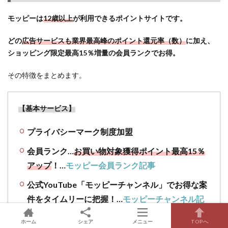
イン
ト
モッピーは
12歳以上
が利用できるポイントサイトです。
を、
より
どの
広告サービスも業界最高峰のポイント還元率（数）
に加え、
お得
ショッピング限定最高15％増量の会員ランクでお得。
に交
換し
その特徴をまとめます。
よう
4.6
ポイ
【基本サービス】
活に
疲れ
プライバシーマーク制度加盟
た、
続か
会員ランク…
お買い物対象獲得ポイント最高15％
ない
アップ
！…
モッピー会員ランク記事
と思
った
公式YouTube「モッピーチャンネル」でお得な案
ら…や
件をタイムリーに把握！…
モッピーチャンネル記
める
のは
事
ホーム
もっ
シェア
メニュー
TOPへ