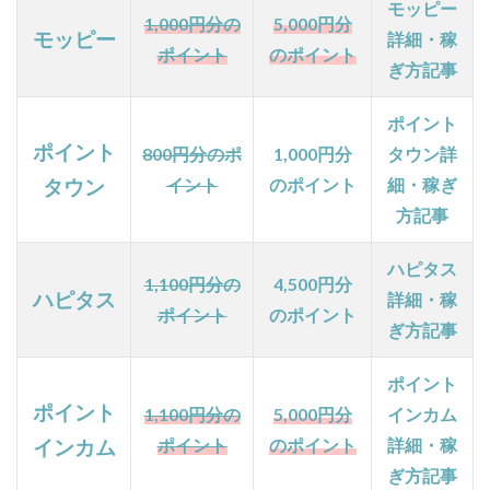
く稼
モッピー
1,000円分の
5,000円分
ぐこ
モッピー
詳細・稼
とが
ポイント
のポイント
ぎ方記事
でき
る
ポイント
1.10
ポイント
800円分のポ
1,000円分
タウン詳
【その
他広告
イント
のポイント
細・稼ぎ
タウン
サービ
方記事
ス】毎
日リア
ハピタス
ルタイ
1,100円分の
4,500円分
ハピタス
ムでお
詳細・稼
ポイント
のポイン
ト
得な広
ぎ方記事
告サー
ビスを
ポイント
紹介！
ポイント
目玉広
1,100円分の
5,000円分
インカム
告も見
ポイント
のポイント
詳細・稼
インカム
つかる
ぎ方記事
かも