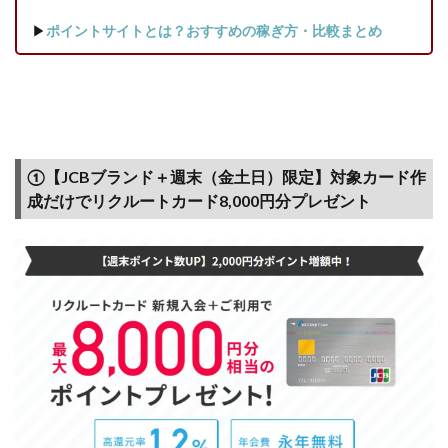
ポイ
▶
ポイントサイトとは？おすすめの稼ぎ方・比較まとめ
ント
サイ
トが
お
得？
（各
サイ
①【JCBブランド＋週末（金土日）限定】対象カード作
ト獲
成だけでリクルートカード8,000円分プレゼント
得ポ
イン
ト比
較）
1.5
【おす
すめラ
ンキン
グ/お
すすめ
度】リ