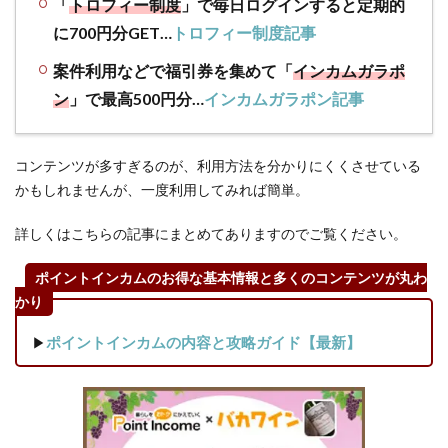
「
トロフィー制度
」で毎日ログインすると定期的
複数
に700円分GET…
トロフィー制度記事
サイ
ト利
案件利用などで福引券を集めて「
インカムガラポ
用を
ン
」で最高500円分…
インカムガラポン記事
はじ
めよ
う
コンテンツが多すぎるのが、利用方法を分かりにくくさせている
4.3
かもしれませんが、一度利用してみれば簡単。
【ポ
イ活
詳しくはこちらの記事にまとめてありますのでご覧ください。
用語
集】
ポイントインカムのお得な基本情報と多くのコンテンツが丸わ
ポイ
かり
活の
専門
▶
ポイントインカムの内容と攻略ガイド【最新】
用語
に迷
った
ら、
当ブ