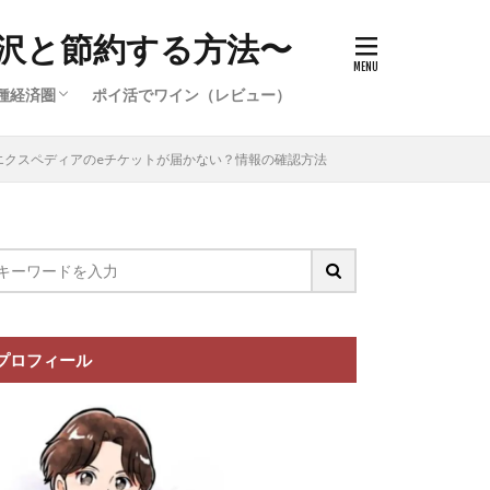
沢と節約する方法〜
種経済圏
ポイ活でワイン（レビュー）
件）
イ活案件）
ポイ活案
イ活案件）
イオン経済圏の攻略
楽天経済圏の攻略
エクスペディアのeチケットが届かない？情報の確認方法
プロフィール