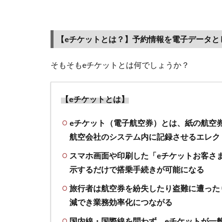
届
く？
印刷
【eチケットとは？】予約情報を電子データと
が必
要？
そもそもeチケットとは何でしょうか？
情報
の確
認方
【eチケットとは】
法
eチケット（電子航空券）とは、紙の航空
1.1
航空会社のシステム内に記録させるエレク
【eチ
ケット
スマホ画面や印刷した「eチケットお客さ
と
示するだけで搭乗手続きが可能になる
は？】
予約情
旅行者は航空券を紛失したり盗難に遭った
報を電
減でき業務効率化につながる
子デー
国内線・国際線を問わず、eチケットが一
タとし