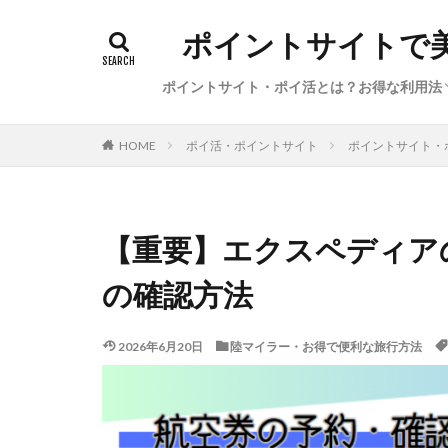
ポイントサイトで
ポイントサイト・ポイ活とは？お得な利用法
初心者向けポイ活の始め方（基礎知識、経
ポイ活の稼ぎ方（本日のイチオシ案件・サ
サービス特集・キャンペーン（新規登録、
陸マイラー・お得で便利な旅行方法
ポイ活利用した体験談・獲得ポイント数
ポイ活・ポイントサイト
ポイントサイト・
HOME
圏、●●活）
ビス、カレンダー）
告利用、ポイント交換）
【重要】エクスペディア
の確認方法
2026年6月20日
陸マイラー・お得で便利な旅行方法