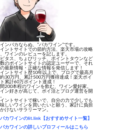
インバカならぬ、“バカワイン”です。
イントサイトでの節約方法、楽天市場の攻略
、ワインのレビューを記します。
ピタス、ちょびリッチ、ポイントタウンなど
数のポイントサイトの認定ユーザーで、それ
の最新情報・正確な情報を発信します！
イントサイト歴10年以上で、ブログで最高月
約30万円、累計500万円獲得達成！楽天ポイ
ト累計60万ポイント達成！
間200本程のワインを飲む、ワイン愛好家。
イン好きが高じて、ポイ活とブログ運営を開
。
イントサイトで稼いで、自分の力で少しでも
味しいワインを買いたいと願う、家計に負担
かけないサラリーマン。
バカワインのlit.link【おすすめサイト一覧】
バカワインの詳しいプロフィールはこちら