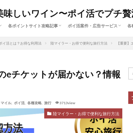
美味しいワイン〜ポイ活でプチ贅
各ポイントサイト攻略記事
ポイ活案件・広告サービス
各
済
ー
広
ハピタス（サイト解説①）
ポイントインカム（サイト解説③）
ポイントタウン（サイト解説⑤）
ちょびリッチ（サイト解説②）
ECナビ（サイト解説⑥）
モッピー（サイト解説④）
クレジットカード（ポイ活案件）
買い物・ファッション（ポイ活案
旅行・グルメ・ふるさと納税（ポ
動画配信・マンガ・ネット接続（
美容・スキル・公営競技など（ポ
ポイ活とは？お得な利用法
陸マイラー・お得で便利な旅行方法
【重要】
件）
のeチケットが届かない？情報
マイル
,
ポイ活
,
各種攻略
,
旅行
3713view
陸マイラー・お得で便利な旅行方法