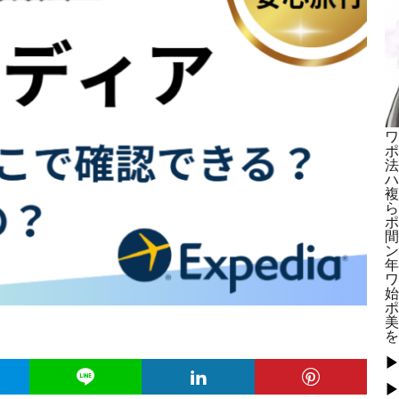
ワ
ポ
法
ハ
複
ら
ポ
間
ン
年
ワ
始
ポ
美
を
▶
▶