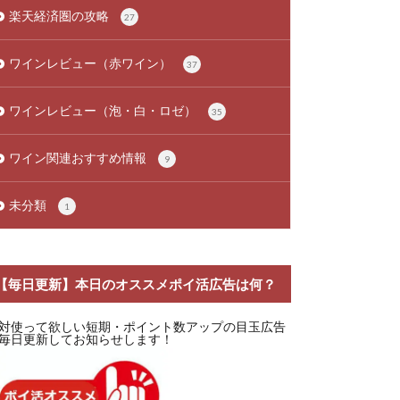
楽天経済圏の攻略
27
ワインレビュー（赤ワイン）
37
ワインレビュー（泡・白・ロゼ）
35
ワイン関連おすすめ情報
9
未分類
1
【毎日更新】本日のオススメポイ活広告は何？
対使って欲しい短期・ポイント数アップの目玉広告
毎日更新してお知らせします！