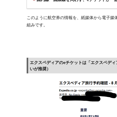
て管理
する仕
このように航空券の情報を、紙媒体から電子媒
組み
組みです。
1.2
エク
スペ
ディ
アのe
チケ
エクスペディアのeチケットは「エクスペディ
ット
いが推奨）
は
「エ
クス
ペデ
ィア
旅行
予約
確