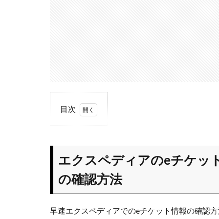
目次
1
エク
スペ
エクスペディアのeチケッ
ディ
アの
の確認方法
eチ
ケッ
トは
早速エクスペディアでのeチケット情報の確認
いつ