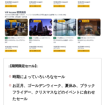
グも
クレ
カ作
成も
超お
得
で、
業界
最高
峰の
ポイ
ント
サイ
ト！
【期間限定セール】
2
取扱
時期によっていろいろなセール
額世界一
の旅行予
お正月、ゴールデンウィーク、夏休み、ブラック
約サイト
フライデー、クリスマスなどのイベントに合わせ
「Expedia/
たセール
エクスペ
ディア」