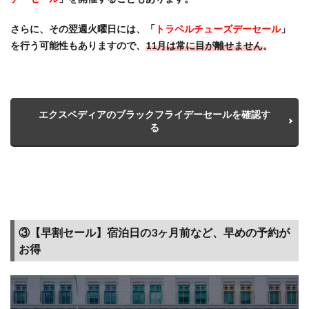
航空券
のみ、
さらに、その翌週火曜日には、「
トラベルチューズデーセール
」
ツアー
を行う可能性もありますので、
11月は常に目が離せません
。
（航空
券＋ホ
テル同
時予
エクスペディアのブラックフライデーセールを確認す
約）、
る
レンタ
カー
2.3
【特
長】
予約
手数
③【早割セール】宿泊日の3ヶ月前など、早めの予約が
料が
お得
無料
で安
い！
航空