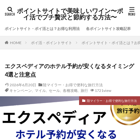
ポイントサイトで美味しいワイン〜ポ
イ活でプチ贅沢と節約する方法〜
ポイントサイト・ポイ活とは？お得な利用法
各ポイントサイト攻略記事
ポイ活・ポイントサイト
ポイントサイト・ポイ活とは？お
HOME
エクスペディアのホテル予約が安くなるタイミング
4選と注意点
2026年6月20日
陸マイラー・お得で便利な旅行方法
キャンペーン
,
マイル
,
セール
,
各種攻略
,
旅行
1721view
陸マイラー・お得で便利な旅行方法