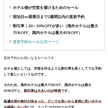
ど、早
ホテル側が空室を避けるためのセール
めの予
約がお
宿泊日or搭乗日まで2週間以内の直前予約
得
割引率｜20～50%OFFが多い（海外ホテルは最大
1.5
75%OFF、国内ホテルは最大45%OFF）
④【連泊
割引】5
直前予約セール公式ページ
連泊以上
で、対象
ホテルが
直前予約がお得になるセールです。
35%OFF
とお得
ホテル側としては、空室を作るよりも割引率を高くしてでも予約
1.6
して欲しいというものです。
【利
用の
そのため、海外ホテルは最大75%OFF、国内ホテルは最大
注意
45%OFFと、
割引率は大きいのが特長
です。
点】
適用
急遽出張や旅行が決まった、どこでも良いから直前に安いホテル
除外
を確保したい方
には、うってつけのセールです。
期間