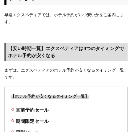
テル
予約
早速エクスペディアでは、ホテル予約がいつ安いかをご案内しま
はい
す。
つ安
くな
る？
1.1
【安い時期一覧】エクスペディアは4つのタイミングで
【安
ホテル予約が安くなる
い時
期一
まずは、エクスペディアのホテル予約が安くなるタイミング一覧
覧】
エク
です。
スペ
ディ
アは4
【ホテル予約が安くなるタイミング一覧】
つの
タイ
直前予約セール
ミン
グで
期間限定セール
ホテ