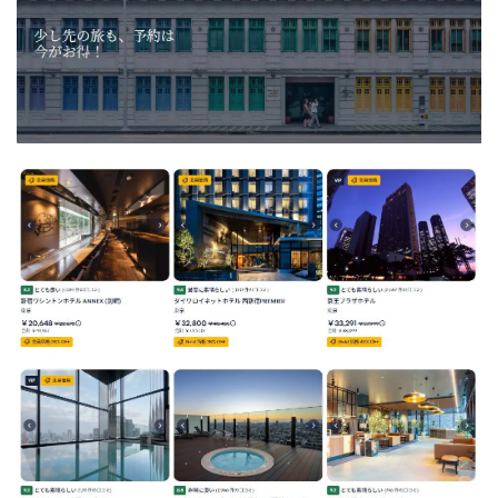
券予
約で
世界
中の
ホテ
ルが
最大
半額
2.4
【強
み】
手配
手数
料・
事務
手数
料が0
円だ
か
ら、
航空