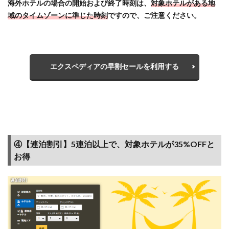
められ
海外ホテルの場合の開始および終了時刻は、
対象ホテルがある地
る
域のタイムゾーンに準じた時刻
ですので、ご注意ください。
2.6
【ポ
イン
ト】
エクスペディアの早割セールを利用する
会員
ラン
クに
応じ
た獲
得ポ
イン
④【連泊割引】5連泊以上で、対象ホテルが35%OFFと
ト数
お得
2.7
【マイ
ル】エ
クスペ
ディア
では