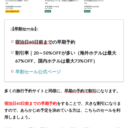
券が
とに
かく
安い
【早割セール】
2.5
【会
宿泊日
60日前まで
の早期予約
員】無
料で会
割引率｜20～50%OFFが多い（海外ホテルは最大
員登録
67%OFF、国内ホテルは最大73%OFF）
する
と、
早割セール公式ページ
10 万
軒以上
のホテ
多くの旅行予約サイトと同様に、
早期の予約で割引
になります。
ルが
10%以
宿泊日60日前までの早期予約
をすることで、大きな割引になりま
上
すので、あらかじめ予定を決めている方は、こちらのセールを利
OFF、
用しましょう。
ポイン
トも貯