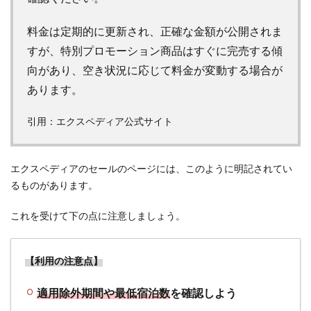
め】エクス
ペディア
料金は定期的に更新され、正確な金額が公開されま
（Expedia）
すが、特別プロモーション商品はすぐに完売する傾
のセールと
向があり、空き状況に応じて料金が変動する場合が
ポイントサ
イト経由で
あります。
お得に旅行
予約しよう
引用：エクスペディア公式サイト
エクスペディアのセールのページには、このように明記されてい
るものがあります。
これを受けて下の点に注意しましょう。
【利用の注意点】
適用除外期間や最低宿泊数
を確認しよう