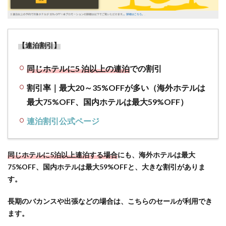
JAL/ANA
のマイ
ルは貯
まる？
【連泊割引】
使え
る？
同じホテルに5 泊以上の連泊
での割引
2.8
【eチ
割引率｜最大20～35%OFFが多い（海外ホテルは
ケッ
最大75%OFF、国内ホテルは最大59%OFF）
ト】
エク
連泊割引公式ページ
スペ
ディ
アのe
同じホテルに5泊以上連泊する場合
にも、海外ホテルは最大
チケ
75%OFF、国内ホテルは最大59%OFFと、大きな割引がありま
ット
す。
が届
かな
長期のバカンスや出張などの場合は、こちらのセールが利用でき
い？
ます。
情報
の確