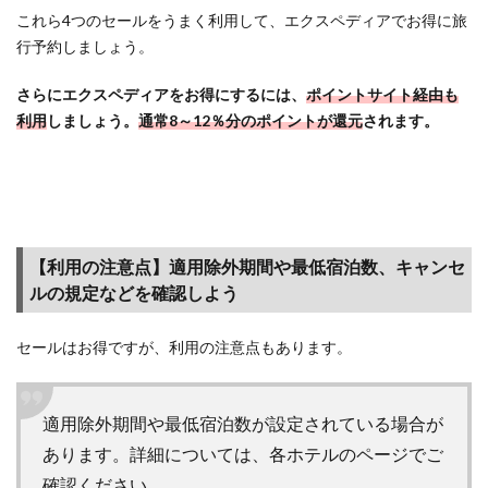
認方
これら4つのセールをうまく利用して、エクスペディアでお得に旅
法
行予約しましょう。
2.9
さらにエクスペディアをお得にするには、
ポイントサイト経由も
【筆
利用
しましょう。
通常8～12％分のポイントが還元
されます。
者の
旅行
予
約】
筆者
がエ
【利用の注意点】適用除外期間や最低宿泊数、キャンセ
クス
ペデ
ルの規定などを確認しよう
ィア
利用
セールはお得ですが、利用の注意点もあります。
で旅
行予
約し
適用除外期間や最低宿泊数が設定されている場合が
た経
験
あります。詳細については、各ホテルのページでご
確認ください。
3
【まと