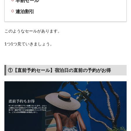
早割セール
ル予
約が
連泊割引
安く
なる
1.2
このようなセールがあります。
①【直
前予約
1つ1つ見ていきましょう。
セー
ル】宿
泊日の
直前の
①【直前予約セール】宿泊日の直前の予約がお得
予約が
お得
1.3
②【期
間限定
セー
ル】季
節ごと
のセー