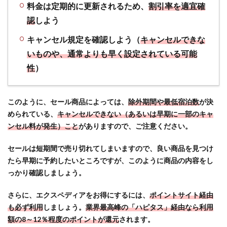
料金は定期的に更新されるため、
割引率を適宜確
認
しよう
キャンセル規定を確認しよう（
キャンセルできな
いものや、通常よりも早く設定されている可能
性
）
このように、セール商品によっては、
除外期間や最低宿泊数
が決
められている、
キャンセルできない（あるいは早期に一部のキャ
ンセル料が発生）こと
がありますので、ご注意ください。
セールは短期間で売り切れてしまいますので、良い商品を見つけ
たら早期に予約したいところですが、このように商品の内容をし
っかり確認しましょう。
さらに、エクスペディアをお得にするには、
ポイントサイト経由
も必ず利用
しましょう。
業界最高峰の「ハピタス」経由なら利用
額の8～12％程度のポイントが還元
されます。