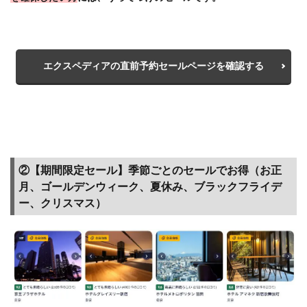
や最
低宿
泊
数、
エクスペディアの直前予約セールページを確認する
キャ
ンセ
ルの
規定
など
を確
認し
②【期間限定セール】季節ごとのセールでお得（お正
よう
月、ゴールデンウィーク、夏休み、ブラックフライデ
1.7
ー、クリスマス）
【ハ
ピタ
ス】
ネッ
トシ
ョッ
ピン