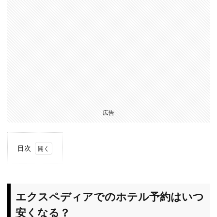
広告
目次
1
エク
スペ
ディ
エクスペディアでのホテル予約はいつ
アで
安くなる？
のホ