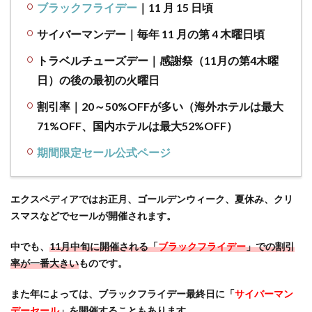
ブラックフライデー
｜11 月 15 日頃
の情報と
サービス
サイバーマンデー｜毎年 11 月の第 4 木曜日頃
2.1
トラベルチューズデー｜感謝祭（11月の第4木曜
【概
日）の後の最初の火曜日
要】
Expedia/
割引率｜20～50%OFFが多い（海外ホテルは最大
エクス
ペディ
71%OFF、国内ホテルは最大52%OFF）
アは取
期間限定セール公式ページ
扱額世
界一の
旅行予
約サイ
エクスペディアではお正月、ゴールデンウィーク、夏休み、クリ
ト
スマスなどでセールが開催されます。
2.2
中でも、
11月中旬に開催される「
ブラックフライデー
」での割引
【利用
率が一番大きい
ものです。
できる
予約】
また年によっては、ブラックフライデー最終日に「
サイバーマン
ホテル
デーセール
」を開催することもあります。
のみ、