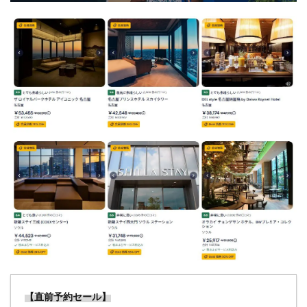
ルでお
得（お
正月、
ゴール
デンウ
ィー
ク、夏
休み、
ブラッ
クフラ
イデ
ー、ク
リスマ
ス）
1.4
③【早
割セー
ル】宿
泊日の
3ヶ月
【直前予約セール】
前な