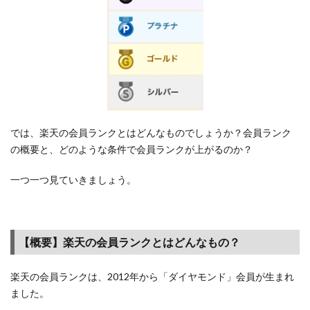
ップ
条
件・
各ラ
ンク
の特
典と
は？
1.1
では、楽天の会員ランクとはどんなものでしょうか？会員ランク
【概
の概要と、どのような条件で会員ランクが上がるのか？
要】
楽天
一つ一つ見ていきましょう。
の会
員ラ
ンク
とは
【概要】楽天の会員ランクとはどんなもの？
どん
なも
楽天の会員ランクは、2012年から「ダイヤモンド」会員が生まれ
の？
ました。
1.2