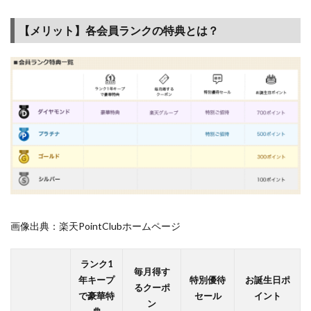
が分か
ります
【メリット】各会員ランクの特典とは？
3
楽天
の会
員ラ
ンク
特典
を一
つ一
つ見
てい
こう
3.1
画像出典：楽天PointClubホームページ
毎月
得す
るク
ランク1
毎月得す
ーポ
年キープ
特別優待
お誕生日ポ
るクーポ
ンっ
で豪華特
セール
イント
ン
てど