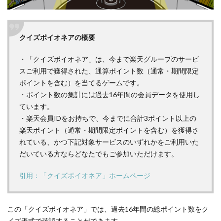
5.1
楽天
クイズポイオネアの
概要
市場
を楽
・「クイズポイオネア」は、今まで楽天グループのサービ
天経
済圏
スご利用で獲得された、通算ポイント数（通常・期間限定
とい
ポイントを含む）を当てるゲームです。
う観
・ポイント数の集計には過去16年間の会員データを使用し
点か
ています。
ら攻
・楽天会員IDをお持ちで、今までに合計3ポイント以上の
略し
楽天ポイント（通常・期間限定ポイントを含む）を獲得さ
よう
れている、かつ下記対象サービスのいずれかをご利用いた
5.2
だいている方ならどなたでもご参加いただけます。
【楽
天ス
引用：「クイズポイオネア」ホームページ
ーパ
ーセ
ー
この「クイズポイオネア」では、過去16年間の総ポイント数をク
ル】
イズ形式で確認することができます。