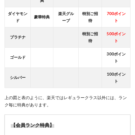
典
んな
も
ダイヤモン
楽天グル
特別ご招
700ポイン
豪華特典
の？
ド
ープ
待
ト
3.2
特別ご招
500ポイン
「特
プラチナ
待
ト
別優
待セ
ー
300ポイン
ゴールド
ル」
ト
は本
当に
100ポイン
シルバー
どん
ト
なセ
ー
上の図と表のように、楽天ではレギュラークラス以外には、ラン
ル？
ク毎に特典があります。
3.3
楽天
ミニ
【会員ランク特典】
保険
「が