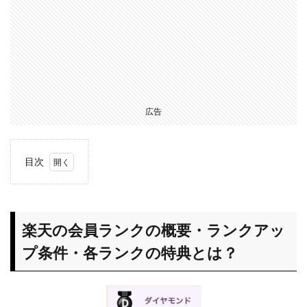
広告
目次
1
楽天
の会
員ラ
楽天の会員ランクの概要・ランクアッ
ンク
プ条件・各ランクの特典とは？
の概
要・
ラン
クア