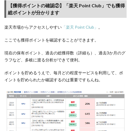
開催
【獲得ポイントの確認②】「楽天 Point Club」でも獲得
され
総ポイントが分かります
るセ
ール
楽天市場からアクセスしやすい
「楽天 Point Club」
。
で、
定期
ここでも獲得ポイントを確認することができます。
購入
品な
どを
現在の保有ポイント、過去の総獲得数（詳細も）、過去3か月のグ
買い
ラフなど、多岐に渡る分析ができて便利。
まわ
ろう
ポイントを貯めるうえで、毎月どの程度サービスを利用して、ポ
イントを貯められたか確認するのは重要ですもんね。
5.4
【楽
天経
済圏
を攻
略】
楽天
市
場、