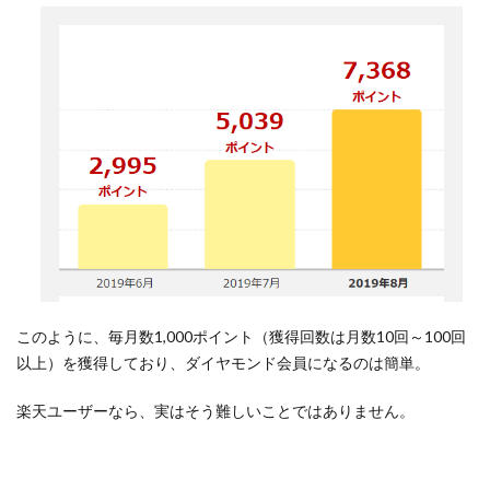
済圏の
ネット
ショッ
ピング
もクレ
カ作成
も超お
得！
6
まと
め～
ダイ
ヤモ
ンド
このように、毎月数1,000ポイント（獲得回数は月数10回～100回
会員
以上）を獲得しており、ダイヤモンド会員になるのは簡単。
は狙
って
楽天ユーザーなら、実はそう難しいことではありません。
なる
より
も無
意識