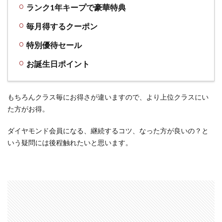
ランク1年キープで豪華特典
ん保
険」
毎月得するクーポン
を無
料プ
特別優待セール
レゼ
ント
お誕生日ポイント
3.4
誕生
もちろんクラス毎にお得さが違いますので、より上位クラスにい
月に
た方がお得。
は必
ずも
ダイヤモンド会員になる、継続するコツ、なった方が良いの？と
らっ
いう疑問には後程触れたいと思います。
てお
きた
い
「お
誕生
日ポ
イン
ト」