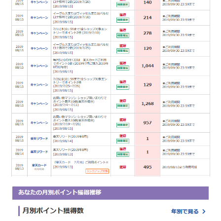
楽天
カー
ド、
楽天
トラ
ベ
ル、
楽天
モバ
イル
など
5.5
【楽天
市場で
もポイ
活！】
万能型
ハピタ
スなら
楽天経