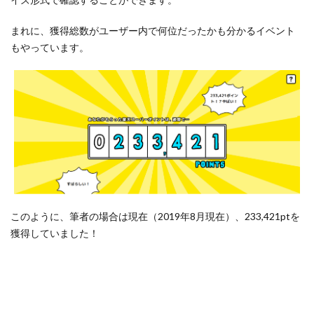
楽天
市場
まれに、獲得総数がユーザー内で何位だったかも分かるイベント
最大
のポ
もやっています。
イン
トバ
ック
＆商
品自
体が
安い
セー
ル
5.3
このように、筆者の場合は現在（2019年8月現在）、233,421ptを
【楽
獲得していました！
天お
買い
物マ
ラソ
ン】
毎月