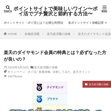
ポイントサイトで美味しいワイン〜ポ
イ活でプチ贅沢と節約する方法〜
ポイントサイト・ポイ活とは？お得な利用法
各ポイントサイト攻略記事
各種経済圏
楽天経済圏の攻略
楽天のダイヤモンド会員
HOME
楽天のダイヤモンド会員の特典とは？必ずなった方
が良いの？
2026年6月20日
楽天経済圏の攻略
キャンペーン
,
ポイ活
,
各種攻略
,
比較してみた
,
楽天ポイント
14678view
楽天経済圏の攻略