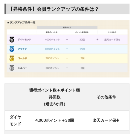
2
【昇格条件】会員ランクアップの条件は？
楽天
ポイ
ント
を確
認し
なが
ら会
員ラ
ンク
を意
識し
よう
2.1
獲得ポイント数＋ポイント獲
得回数
その他条件
【獲
得ポ
（過去6か月）
イン
トの
ダイヤ
4,000ポイント＋30回
楽天カード保有
確認
モンド
①】