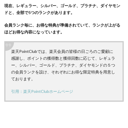
【昇
現在、レギュラー、シルバー、ゴールド、プラチナ、ダイヤモン
格条
ドと、全部で5つのランクがあります。
件】
会員
会員ランク毎に、お得な特典が準備されていて、ランクが上がる
ラン
ほどお得な内容になっています。
クア
ップ
の条
件
楽天PointClubでは、楽天会員の皆様の日ごろのご愛顧に
は？
感謝し、ポイントの獲得数と獲得回数に応じて、レギュラ
ー、シルバー、ゴールド、プラチナ、ダイヤモンドの５つ
1.3
の会員ランクを設け、それぞれにお得な限定特典を用意し
【メ
ております。
リッ
ト】
引用：楽天PointClubホームページ
各会
員ラ
ンク
の特
典と
は？