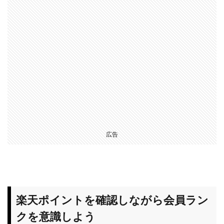
3.5
ダイ
ヤモ
ンド
ラン
クを1
年キ
ープ
で豪
華特
典っ
て？
広告
4
結
論！
楽天
市場
楽天ポイントを確認しながら会員ラン
のダ
イヤ
クを意識しよう
モン