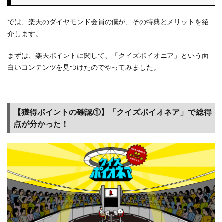
ド会
員は
では、楽天のダイヤモンド会員の僕が、その特典とメリットを紹
価値
介します。
があ
る？
まずは、楽天ポイントに関して、「クイズポイオニア」という面
5
白いコンテンツを見つけたのでやってみました。
楽天
お買
い物
マラ
【獲得ポイントの確認①】「クイズポイオネア」で総得
ソ
点が分かった！
ン・
楽天
スー
パー
セー
ルと
はど
んな
セー
ル？