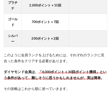
「ク
プラチ
2,000ポイント＋15回
イズ
ナ
ポイ
オネ
ゴール
ア」
700ポイント＋7回
ド
で総
得点
シルバ
が分
200ポイント＋2回
ー
かっ
た！
このように会員ランクを上げるためには、それぞれのランクに見
2.2
合った条件をクリアする必要があります。
【獲得
ポイン
ダイヤモンド会員は、
「4,000ポイント＋30回ポイント獲得」とい
トの確
認②】
う条件があって、難しそうに思うかもしれませんが、実は簡単
。
「楽天
Point
その攻略はこれから順に述べていきます。
Club」
でも獲
得総ポ
イント