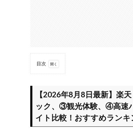
目次
1
【2026
年8月8
【2026年8月8日最新】
日最
新】楽
ック、③観光体験、④高速
天トラ
イト比較！おすすめランキ
ベル
（①ホ
テル予