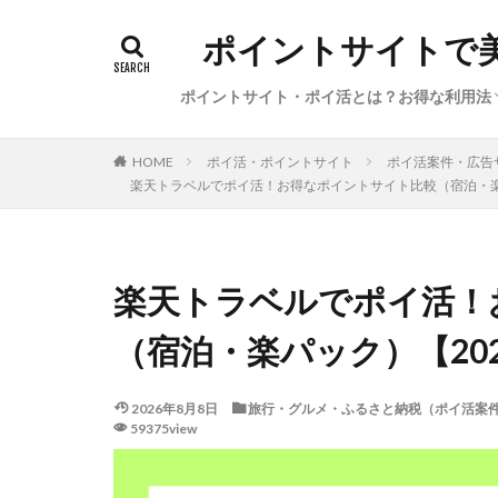
ポイントサイトで
ポイントサイト・ポイ活とは？お得な利用法
初心者向けポイ活の始め方（基礎知識、経
ポイ活の稼ぎ方（本日のイチオシ案件・サ
サービス特集・キャンペーン（新規登録、
陸マイラー・お得で便利な旅行方法
ポイ活利用した体験談・獲得ポイント数
ポイ活・ポイントサイト
ポイ活案件・広告
HOME
楽天トラベルでポイ活！お得なポイントサイト比較（宿泊・楽パ
圏、●●活）
ビス、カレンダー）
告利用、ポイント交換）
楽天トラベルでポイ活！
（宿泊・楽パック）【202
2026年8月8日
旅行・グルメ・ふるさと納税（ポイ活案
59375view