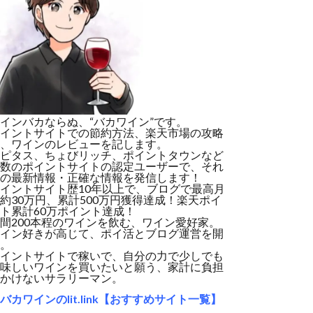
インバカならぬ、“バカワイン”です。
イントサイトでの節約方法、楽天市場の攻略
、ワインのレビューを記します。
ピタス、ちょびリッチ、ポイントタウンなど
数のポイントサイトの認定ユーザーで、それ
の最新情報・正確な情報を発信します！
イントサイト歴10年以上で、ブログで最高月
約30万円、累計500万円獲得達成！楽天ポイ
ト累計60万ポイント達成！
間200本程のワインを飲む、ワイン愛好家。
イン好きが高じて、ポイ活とブログ運営を開
。
イントサイトで稼いで、自分の力で少しでも
味しいワインを買いたいと願う、家計に負担
かけないサラリーマン。
バカワインのlit.link【おすすめサイト一覧】