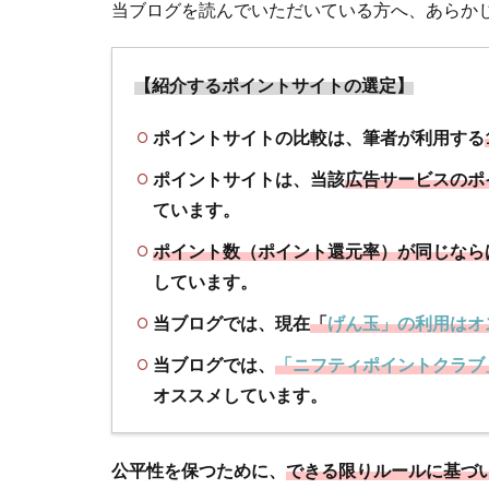
当ブログを読んでいただいている方へ、あらか
1.1
【は
じめ
【紹介するポイントサイトの選定】
に】
ポイ
ポイントサイトの比較は、筆者が利用する
ント
サイ
ポイントサイトは、当該
広告サービスのポ
トの
ています。
推奨
ポイント数（ポイント還元率）が同じなら
は、
ポイ
しています。
ント
当ブログでは、現在
「
げん玉」の利用はオ
数と
ポイ
当ブログでは、
「ニフティポイントクラブ
ント
オススメしています。
サイ
トラ
ンキ
公平性を保つために、
できる限りルールに基づ
ング