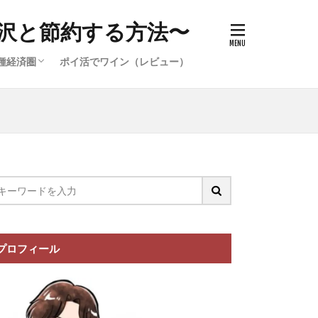
沢と節約する方法〜
種経済圏
ポイ活でワイン（レビュー）
件）
イ活案件）
ポイ活案
イ活案件）
イオン経済圏の攻略
楽天経済圏の攻略
プロフィール