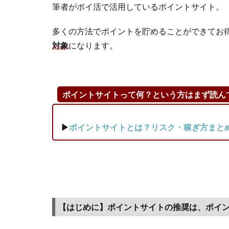
筆者がポイ活で活用しているポイントサイト。
約、②
楽パッ
多くの方法でポイントを貯めることができてお
ク、③
観光体
対象
になります。
験、④
高速バ
ス）で
の旅行
ポイントサイトって何？という方はまず読ん
予約の
ポイン
▶
ポイントサイトとは？リスク・稼ぎ方まと
トサイ
ト比
較！お
すすめ
ランキ
ング・
おすす
【はじめに】ポイントサイトの推奨は、ポイ
め度