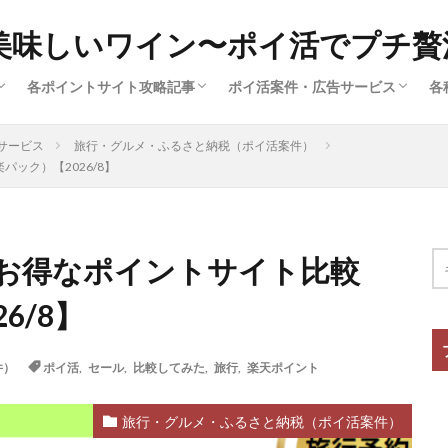
美味しいワイン〜ポイ活でプチ贅
各ポイントサイト攻略記事
ポイ活案件・広告サービス
各
済
ー
広
ハピタス（サイト解説①）
ポイントインカム（サイト解説③）
ポイントタウン（サイト解説⑤）
ちょびリッチ（サイト解説②）
ECナビ（サイト解説⑥）
モッピー（サイト解説④）
クレジットカード（ポイ活案件）
買い物・ファッション（ポイ活案
旅行・グルメ・ふるさと納税（ポ
動画配信・マンガ・ネット接続（
美容・スキル・公営競技など（ポ
サービス
旅行・グルメ・ふるさと納税（ポイ活案件）
ック）【2026/8】
件）
お得なポイントサイト比較
6/8】
件）
ポイ活
,
セール
,
比較してみた
,
旅行
,
楽天ポイント
旅行・グルメ・ふるさと納税（ポイ活案件）