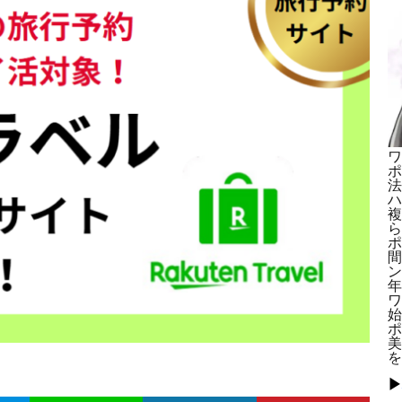
ワ
ポ
法
ハ
複
ら
ポ
間
ン
年
ワ
始
ポ
美
を
▶