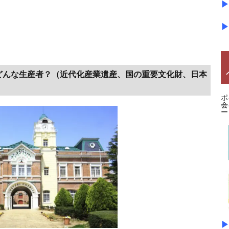
▶
▶
どんな生産者？（近代化産業遺産、国の重要文化財、日本
ポ
会
ー
▶