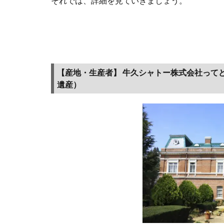
それでは、詳細を見ていきましょう。
国の
重要
文化
財、
日本
遺
【産地・生産者】
牛久シャトー株式会社
って
産）
遺産）
1.3
【品
種】
メル
ロー
って
どん
な特
徴が
ある
赤ワ