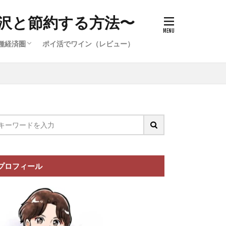
沢と節約する方法〜
種経済圏
ポイ活でワイン（レビュー）
件）
イ活案件）
ポイ活案
イ活案件）
イオン経済圏の攻略
楽天経済圏の攻略
プロフィール