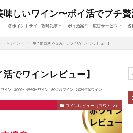
美味しいワイン〜ポイ活でプチ贅
各ポイントサイト攻略記事
ポイ活案件・広告サービス
各
済
ー
広
ハピタス（サイト解説①）
ポイントインカム（サイト解説③）
ポイントタウン（サイト解説⑤）
ちょびリッチ（サイト解説②）
ECナビ（サイト解説⑥）
モッピー（サイト解説④）
クレジットカード（ポイ活案件）
買い物・ファッション（ポイ活案
旅行・グルメ・ふるさと納税（ポ
動画配信・マンガ・ネット接続（
美容・スキル・公営競技など（ポ
ー（赤ワイン）
牛久葡萄酒[赤]2024【ポイ活でワインレビュー】
件）
ポイ活でワインレビュー】
産ワイン
,
3000～4999円ワイン
,
60点台ワイン
,
2024年産ワイン
ワインレビュー（赤ワイン）