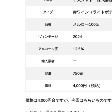
【産
地・
赤ワイン（ライトボ
タイプ
生産
者】
メルロー100%
品種
牛久
シャ
2024
ヴィンテージ
トー
株式
12.5%
アルコール度
会社
って
ー
輸入業者
どん
な生
750ｍl
産
容量
者？
4,000円（税込）
（近
価格
代化
産業
価格は4,000円台ですが、今回はもらいものです
遺
産、