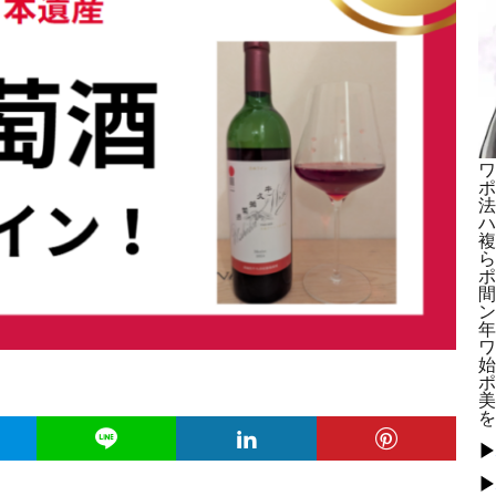
ワ
ポ
法
ハ
複
ら
ポ
間
ン
年
ワ
始
ポ
美
を
▶
▶