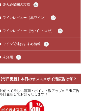
楽天経済圏の攻略
27
ワインレビュー（赤ワイン）
37
ワインレビュー（泡・白・ロゼ）
35
ワイン関連おすすめ情報
9
未分類
1
【毎日更新】本日のオススメポイ活広告は何？
対使って欲しい短期・ポイント数アップの目玉広告
毎日更新してお知らせします！