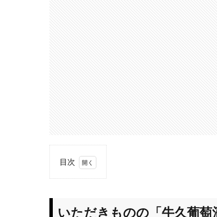
目次
1
いた
だきもの
の「牛久
いただきものの「牛久葡萄酒[赤
葡萄酒