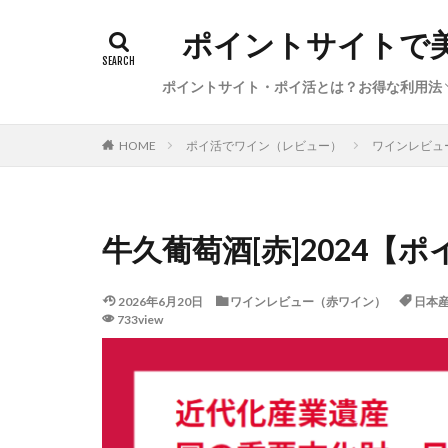
ポイントサイトで
ポイントサイト・ポイ活とは？お得な利用法
初心者向けポイ活の始め方（基礎知識、経
ポイ活の稼ぎ方（本日のイチオシ案件・サ
サービス特集・キャンペーン（新規登録、
陸マイラー・お得で便利な旅行方法
ポイ活利用した体験談・獲得ポイント数
ポイ活でワイン（レビュー）
ワインレビュ
HOME
圏、●●活）
ビス、カレンダー）
告利用、ポイント交換）
牛久葡萄酒[赤]2024【
2026年6月20日
ワインレビュー（赤ワイン）
日本
733view