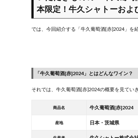
[赤]2024」
本限定！牛久シャトーおよ
は、販売
予定数
2,000本限
では、今回紹介する「牛久葡萄酒[赤]2024」
定！牛久
シャトー
および茨
城農芸学
院で栽
培・収穫
「牛久葡萄酒[赤]2024」とはどんなワイン？
1.1
「牛
それでは、牛久葡萄酒[赤]2024の概要を見てい
久葡萄酒
[赤]2024」
とはどん
牛久葡萄酒[赤]2024
商品名
なワイ
ン？
日本・茨城県
産地
1.2
牛久シャトー株式会
生産者