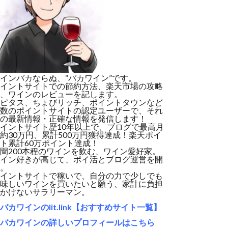
インバカならぬ、“バカワイン”です。
イントサイトでの節約方法、楽天市場の攻略
、ワインのレビューを記します。
ピタス、ちょびリッチ、ポイントタウンなど
数のポイントサイトの認定ユーザーで、それ
の最新情報・正確な情報を発信します！
イントサイト歴10年以上で、ブログで最高月
約30万円、累計500万円獲得達成！楽天ポイ
ト累計60万ポイント達成！
間200本程のワインを飲む、ワイン愛好家。
イン好きが高じて、ポイ活とブログ運営を開
。
イントサイトで稼いで、自分の力で少しでも
味しいワインを買いたいと願う、家計に負担
かけないサラリーマン。
バカワインのlit.link【おすすめサイト一覧】
バカワインの詳しいプロフィールはこちら