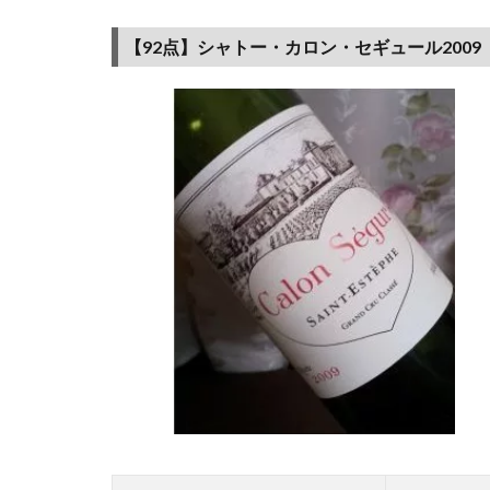
し
い！
【92点】シャトー・カロン・セギュール2009
美味
しい
ワイ
ン3選
1.2
【92
点】
シャ
ト
ー・
カロ
ン・
セギ
ュー
ル
2009