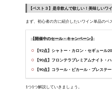
市場
のお
【ベスト３】是非飲んで欲しい！美味しいワイ
すす
めし
まず、初心者の方に紹介したいワイン単品のベ
たい
ワイ
ン3
【開催中のセール・キャンペーン】
選
（初
【92点】シャトー・カロン・セギュール20
心者
【90点】フロンテラプレミアムナイト・
用）
【90点】コラール・ピカール・プレステ
1.1
【ベ
スト
1つ1つ解説していきましょう。
３】
是非
飲ん
で欲