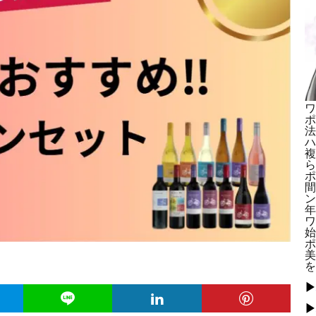
ワ
ポ
法
ハ
複
ら
ポ
間
ン
年
ワ
始
ポ
美
を
▶
▶