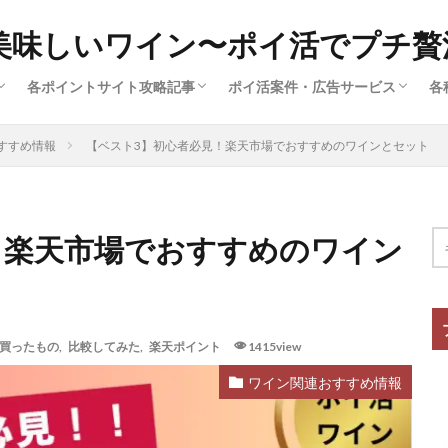
美味しいワイン〜ポイ活でプチ贅
各ポイントサイト攻略記事
ポイ活案件・広告サービス
各
済
ー
広
ハピタス（サイト解説①）
ポイントインカム（サイト解説③）
ポイントタウン（サイト解説⑤）
ちょびリッチ（サイト解説②）
ECナビ（サイト解説⑥）
モッピー（サイト解説④）
クレジットカード（ポイ活案件）
買い物・ファッション（ポイ活案
旅行・グルメ・ふるさと納税（ポ
動画配信・マンガ・ネット接続（
美容・スキル・公営競技など（ポ
すすめ情報
【ベスト3】初心者必見！楽天市場でおすすめのワインとセット
件）
！楽天市場でおすすめのワイン
買ったもの
,
比較してみた
,
楽天ポイント
1415view
ワイン関連おすすめ情報