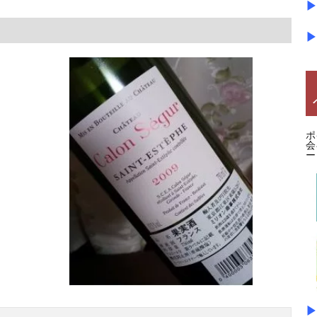
▶
▶
ポ
会
ー
▶