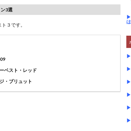
ン3選
▶
は
スト３です。
▶
09
▶
ハーベスト・レッド
ージ・ブリュット
▶
▶
▶
▶