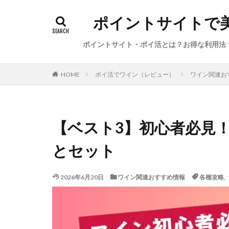
ポイントサイトで
ポイントサイト・ポイ活とは？お得な利用法
初心者向けポイ活の始め方（基礎知識、経
ポイ活の稼ぎ方（本日のイチオシ案件・サ
サービス特集・キャンペーン（新規登録、
陸マイラー・お得で便利な旅行方法
ポイ活利用した体験談・獲得ポイント数
ポイ活でワイン（レビュー）
ワイン関連お
HOME
圏、●●活）
ビス、カレンダー）
告利用、ポイント交換）
【ベスト3】初心者必見
とセット
2026年6月20日
ワイン関連おすすめ情報
各種攻略
,