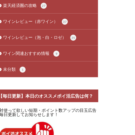
楽天経済圏の攻略
27
ワインレビュー（赤ワイン）
37
ワインレビュー（泡・白・ロゼ）
35
ワイン関連おすすめ情報
9
未分類
1
【毎日更新】本日のオススメポイ活広告は何？
対使って欲しい短期・ポイント数アップの目玉広告
毎日更新してお知らせします！