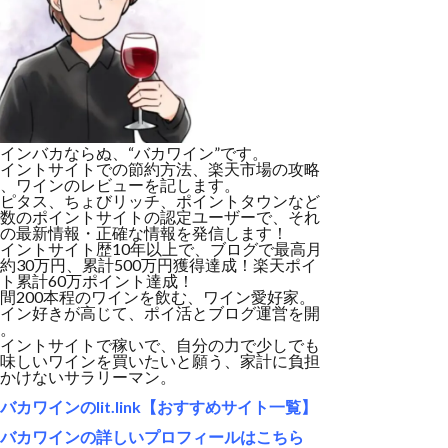
インバカならぬ、“バカワイン”です。
イントサイトでの節約方法、楽天市場の攻略
、ワインのレビューを記します。
ピタス、ちょびリッチ、ポイントタウンなど
数のポイントサイトの認定ユーザーで、それ
の最新情報・正確な情報を発信します！
イントサイト歴10年以上で、ブログで最高月
約30万円、累計500万円獲得達成！楽天ポイ
ト累計60万ポイント達成！
間200本程のワインを飲む、ワイン愛好家。
イン好きが高じて、ポイ活とブログ運営を開
。
イントサイトで稼いで、自分の力で少しでも
味しいワインを買いたいと願う、家計に負担
かけないサラリーマン。
バカワインのlit.link【おすすめサイト一覧】
バカワインの詳しいプロフィールはこちら