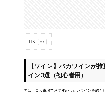
目次
1
【ワ
イ
【ワイン】バカワインが推
ン】
バカ
イン3選（初心者用）
ワイ
ンが
推
では、楽天市場でおすすめしたいワインを紹介
薦！
楽天