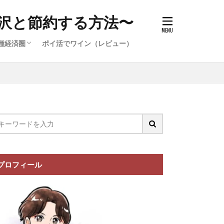
沢と節約する方法〜
種経済圏
ポイ活でワイン（レビュー）
件）
イ活案件）
ポイ活案
イ活案件）
イオン経済圏の攻略
楽天経済圏の攻略
プロフィール