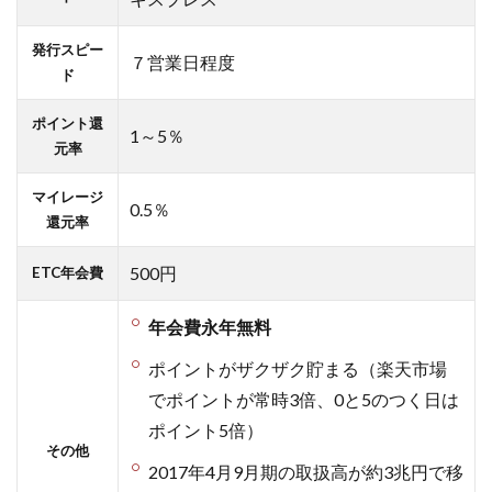
発行スピー
７営業日程度
ド
ポイント還
1～5％
元率
マイレージ
0.5％
還元率
500円
ETC年会費
年会費永年無料
ポイントがザクザク貯まる（楽天市場
でポイントが常時3倍、0と5のつく日は
ポイント5倍）
その他
2017年4月9月期の取扱高が約3兆円で移