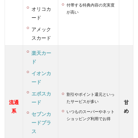
1.5
付帯する特典内容の充実度
結
オリコカ
が高い
論！
ード
楽天
カー
アメック
ドは
スカード
比較
的に
楽天カー
作成
がし
ド
やす
イオンカ
いク
レジ
ード
ット
カー
エポスカ
割引やポイント還元といっ
ド
たサービスが多い
流通
ード
甘
2
系
め
いつものスーパーやネット
セブンカ
クレジ
ショッピング利用でお得
ードプラ
ットカ
ード
ス
「楽天