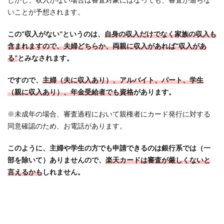
る！
いことが予想されます。
2.4
「楽
この“収入がない”というのは、
自身の収入だけでなく家族の収入も
天カ
含まれますので、夫婦どちらか、両親に収入があれば“収入があ
ー
る”
とみなされます。
ド」
「楽
ですので、
主婦（夫に収入あり）、アルバイト、パート、学生
天ゴ
（親に収入あり）、年金受給者でも資格
があります。
ール
ドカ
※未成年の場合、審査過程において親権者にカード発行に対する
ー
同意確認のため、お電話があります。
ド」
「楽
このように、主婦や学生の方でも申請できるのは銀行系では（一
天プ
レミ
部を除いて）ありませんので、
楽天カードは審査が厳しくないと
アム
言えるかも
しれません。
カー
ド」
の違
い