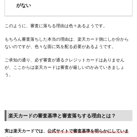
得で
がない
きる
3
まと
このように、審査に落ちる理由は色々あるようです。
め～
結
もちろん審査落ちした本当の理由は、楽天カード側にしか分から
論：
ないのですが、色々な面に気を配る必要があるようです。
楽天
カー
ご承知の通り、必ず審査が通るクレジットカードはありません
ドは
が、ここからは楽天カードは審査が厳しいのかみていきましょ
審査
う。
が比
較的
甘め
～
楽天カードの審査基準と審査落ちする理由とは？
実は楽天カードでは、
公式サイトで審査基準を明らかにしていま