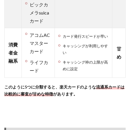
ビックカ
カー
ド」の
メラsuica
情報と
カード
メリッ
ト（楽
アコムAC
天経済
カード発行スピードが早い
圏で絶
マスター
消費
キャッシングが利用しやす
対お
甘
カード
者金
い
得！）
め
融系
ライフカ
キャッシング枠の上限が高
2.1
めに設定
「楽
ード
天カ
ー
このように5つに分類すると、楽天カードのような
流通系カードは
ド」
比較的に審査が甘めな特徴
があります。
の基
本情
報
2.2
楽天
経済