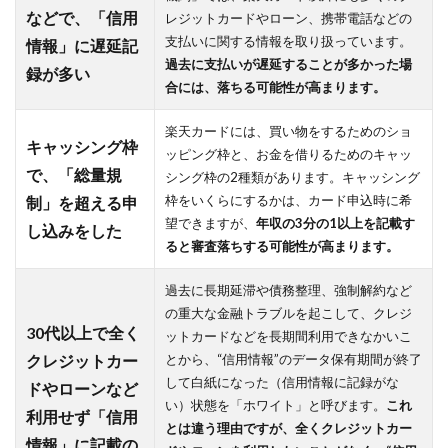
などで、「信用
レジットカードやローン、携帯電話などの
支払いに関する情報を取り扱っています。
情報」に遅延記
過去に支払いが遅延することが多かった場
録が多い
合には、落ちる可能性が高まります。
楽天カードには、買い物をするためのショ
キャッシング枠
ッピング枠と、お金を借りるためのキャッ
で、「総量規
シング枠の2種類があります。キャッシング
枠をいくらにするかは、カード申込時に希
制」を超える申
望できますが、
年収の3分の1以上を記載す
し込みをした
ると審査落ちする可能性が高まります。
過去に長期延滞や債務整理、強制解約など
の重大な金融トラブルを起こして、クレジ
30代以上で全く
ットカードなどを長期間利用できなかいこ
クレジットカー
とから、“信用情報”のデータ保有期間が終了
して白紙になった（信用情報に記録がな
ドやローンなど
い）状態を「ホワイト」と呼びます。
これ
利用せず「信用
とは違う理由ですが、全くクレジットカー
情報」に記載の