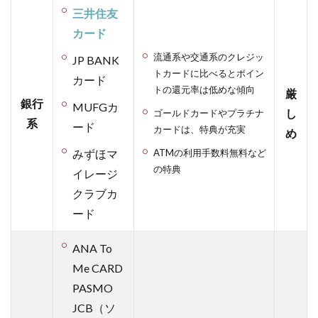
ドの
三井住友
審査
カード
対象
は
流通系や交通系のクレジッ
JP BANK
「収
トカードに比べるとポイン
カード
入が
トの還元率は低めな傾向
厳
ある
銀行
MUFGカ
し
ゴールドカードやプラチナ
か同
系
ード
居し
カードは、特典が充実
め
てい
みずほマ
ATMの利用手数料無料など
る家
の特典
イレージ
族に
収入
クラブカ
があ
ード
るこ
と」
ANA To
1.3
Me CARD
楽天
PASMO
カー
ドの
JCB（ソ