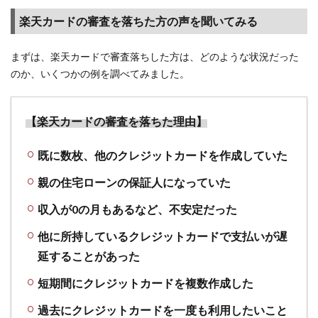
2.5
楽天カードの審査を落ちた方の声を聞いてみる
【カ
ード
作成
まずは、楽天カードで審査落ちした方は、どのような状況だった
はポ
のか、いくつかの例を調べてみました。
イン
トサ
イト
【楽天カードの審査を落ちた理由】
経由
で】
既に数枚、他のクレジットカードを作成していた
楽天
ポイ
親の住宅ローンの保証人になっていた
ント
＋ポ
収入が0の月もあるなど、不安定だった
イン
トサ
他に所持しているクレジットカードで支払いが遅
イト
延することがあった
側の
ポイ
短期間にクレジットカードを複数作成した
ント
が獲
過去にクレジットカードを一度も利用したいこと