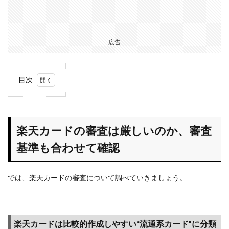
広告
目次
1
楽天
カー
ドの
楽天カードの審査は厳しいのか、審査
審査
基準も合わせて確認
は厳
しい
の
では、楽天カードの審査について調べていきましょう。
か、
審査
基準
も合
楽天カードは比較的作成しやすい“流通系カード”に分類
わせ