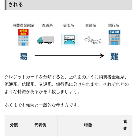
て確
される
認
1.1
楽天
カー
ドは
比較
的作
成し
やす
い“流
クレジットカードを分類すると、上の図のように消費者金融系、
通系
流通系、信販系、交通系、銀行系に分けられます。それぞれどの
カー
ような特徴があるかを比較しましょう。
ド”に
分類
され
あくまでも傾向と一般的な考え方です。
る
1.2
審
分類
代表例
特徴
楽天
査
カー