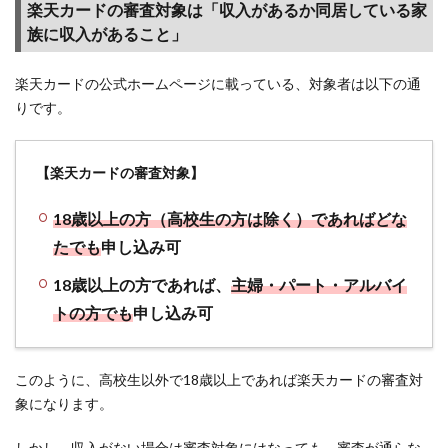
楽天カードの審査対象は「収入があるか同居している家
圏っ
族に収入があること」
てそ
もそ
も何
楽天カードの公式ホームページに載っている、対象者は以下の通
な
りです。
の？
2.3
【楽天カードの審査対象】
楽天
経済
18歳以上の方（高校生の方は除く）であればどな
圏で
は、
たでも
申し込み可
楽天
18歳以上の方であれば、
主婦・パート・アルバイ
カー
ドが
トの方でも
申し込み可
絶対
的に
お得
このように、高校生以外で18歳以上であれば楽天カードの審査対
なの
象になります。
は訳
があ
しかし、収入がない場合は審査対象にはなっても、審査が通らな