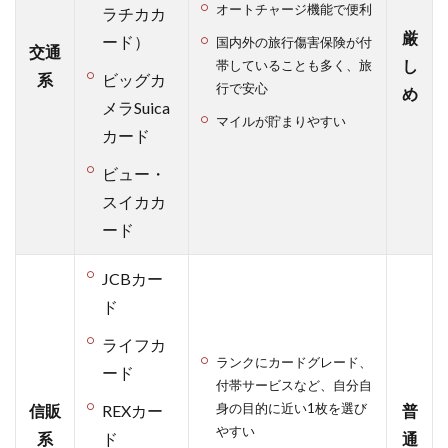
審査
オートチャージ機能で便利
ラチカカ
を落
厳
ード）
国内外の旅行傷害保険が付
ちた
交通
し
方の
帯していることも多く、旅
系
ビッグカ
声を
行で安心
め
メラSuica
聞い
マイルが貯まりやすい
てみ
カード
る
ビュー・
1.4
スイカカ
楽天
カー
ード
ドの
審査
JCBカー
基準
ド
と審
査落
ライフカ
ちす
ランクにカードグレード、
ード
る理
付帯サービスなど、自分自
由と
身の目的に近い1枚を選び
信販
REXカー
普
は？
やすい
系
ド
通