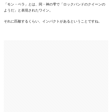
「モン・ペラ」とは、同・神の雫で「ロックバンドのクイーンの
場×
ようだ」と表現されたワイン。
ポイ
ント
サイ
それに匹敵するくらい、インパクトがあるということですね。
ト経
由
（ハ
ピタ
ス経
由）
がお
得！
3.1
【ポ
イ
活】
ワイ
ンの
購入
は、