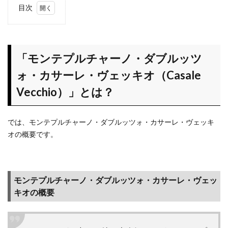
目次
1
「モン
テプルチャ
ーノ・ダブ
ルッツォ・
「モンテプルチャーノ・ダブルッツ
カサーレ・
ォ・カサーレ・ヴェッキオ（Casale
ヴェッキオ
（Casale
Vecchio）」とは？
Vecchio）」
とは？
では、モンテプルチャーノ・ダブルッツォ・カサーレ・ヴェッキ
1.1
オの概要です。
モン
テプ
ルチ
ャー
モンテプルチャーノ・ダブルッツォ・カサーレ・ヴェッ
ノ・
ダブ
キオの概要
ルッ
ツ
ォ・