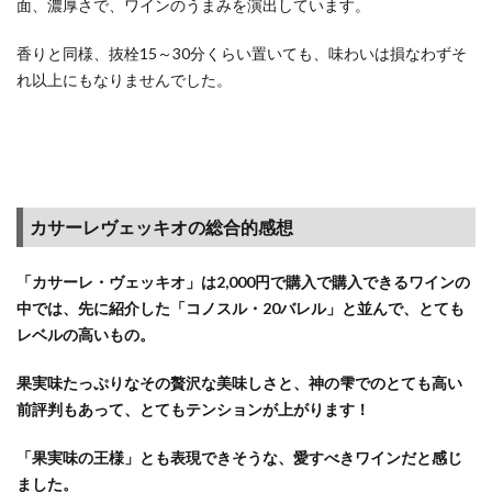
面、濃厚さで、ワインのうまみを演出しています。
【楽
天カ
香りと同様、抜栓15～30分くらい置いても、味わいは損なわずそ
ード
キャ
れ以上にもなりませんでした。
ンペ
ー
ン】
楽天
カー
ドは
カサーレヴェッキオの総合的感想
ポイ
ント
「カサーレ・ヴェッキオ」は2,000円で購入で購入できるワインの
が4倍
にな
中では、先に紹介した「コノスル・20バレル」と並んで、とても
る“5
レベルの高いもの。
と0の
つく
果実味たっぷりなその贅沢な美味しさと、神の雫でのとても高い
日”に
前評判もあって、とてもテンションが上がります！
しか
使用
「果実味の王様」とも表現できそうな、愛すべきワインだと感じ
しな
ました。
い！