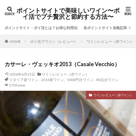
ポイントサイトで美味しいワイン〜ポ
イ活でプチ贅沢と節約する方法〜
ポイントサイト・ポイ活とは？お得な利用法
各ポイントサイト攻略記事
ポイ活でワイン（レビュー）
ワインレビュー（赤ワイン）
HOME
カサーレ・ヴェッキオ2013（Casale Vecchio）
2026年6月25日
ワインレビュー（赤ワイン）
イタリア産ワイン
,
2013産ワイン
,
1000円台ワイン
,
80点台ワイン
2705view
ワインレビュー（赤ワイン）