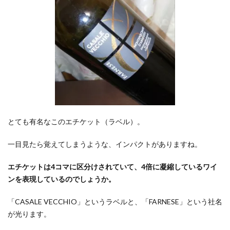
お買
い物
マラ
ソン
をお
得に
使い
こな
す攻
略法
3.4
とても有名なこのエチケット（ラベル）。
【楽
天経
一目見たら覚えてしまうような、インパクトがありますね。
済圏
を攻
エチケットは4コマに区分けされていて、4倍に凝縮しているワイ
略】
ンを表現しているのでしょうか。
楽天
市
「CASALE VECCHIO」というラベルと、「FARNESE」という社名
場、
が光ります。
楽天
カー