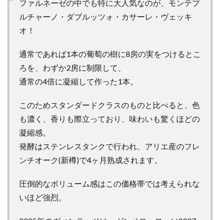
ファルネーゼの中でも特に大人気なのが、モンテプ
カサ
ルチャーノ・ダブルッツォ・カサーレ・ヴェッキ
ー
レ・
オ！
ヴェ
ッキ
通常であれば1本の葡萄の樹に8房の実をつけるとこ
オの
ろを、わずか2房に制限して、
概要
通常の4倍に凝縮して作った1本。
1.2
モ
ーニング
このためスタンダードクラスのものと比べると、色
2008年、
No.45「神
も濃く、香りも際立っており、味わいも驚くほどの
の雫」に
凝縮感。
登場で一
発酵はステンレスタンクで行われ、アリエ産のフレ
躍人気ワ
インに！
ンチオーク(新樽)で4ヶ月熟成されます。
2
圧倒的なボリューム感はこの価格帯では考えられな
「モ
ンテ
いほど強烈。
プル
チャ