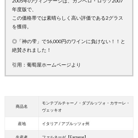
2005年のヴィンテージは、ガンベロ・ロッソ2007
ー
年度版で、
ノ・
この価格帯では素晴らしく高い評価である2グラス
ダブ
ルッ
を獲得。
ツ
ォ・
◎「神の雫」で16,000円のワインに負けない！！と
カサ
絶賛されました！
ー
レ・
ヴェ
引用：葡萄屋ホームページより
ッキ
オ」
のレ
ビュ
ー
モンテプルチャーノ・ダブルッツォ・カサーレ・
2.1
商品名
ヴェッキオ
カサ
ーレ
産地
イタリア / アブルッツォ州
ヴェ
ッキ
生産者
ファルネーゼ【Farnese】