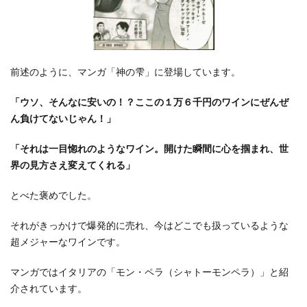
だワ
イン
リス
ト
と、
前述のように、マンガ「神の雫」に登場しています。
過去
№3の
「ウソ、そんなに安いの！？ここの１万６千円のワインにぜんぜ
ワイ
ん負けてないじゃん！」
ンを
紹介
「それは一目惚れのようなワイン。開けた瞬間に心を掴まれ、世
（ブ
界の見方さえ変えてくれる」
ログ
掲載
とべた褒めでした。
分の
み）
それがきっかけで爆発的に売れ、今はどこでも扱っているような
3
超メジャーなワインです。
ワイ
ンの
マンガではイタリアの「モン・ペラ（シャトーモンペラ）」と紹
購入
介されています。
は楽
天市