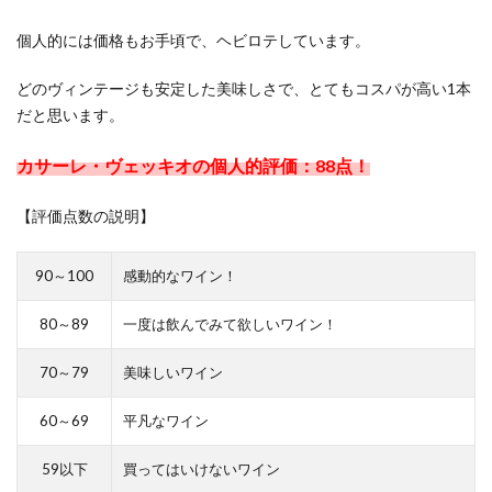
3.8
個人的には価格もお手頃で、ヘビロテしています。
【ハ
ピタ
どのヴィンテージも安定した美味しさで、とてもコスパが高い1本
ス】
だと思います。
楽天
市場
カサーレ・ヴェッキオの個人的評価：88点！
も楽
天カ
【評価点数の説明】
ード
も、
ポイ
90～100
感動的なワイン！
活の
最高
80～89
一度は飲んでみて欲しいワイン！
ポイ
ント
70～79
美味しいワイン
サイ
トを
60～69
平凡なワイン
経由
しよ
59以下
買ってはいけないワイン
う