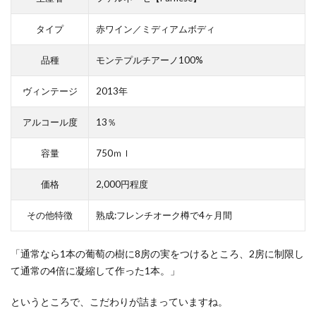
オの
外観
タイプ
赤ワイン／ミディアムボディ
（ボ
ト
品種
モンテプルチアーノ100%
ル）
2.2
ヴィンテージ
2013年
カサ
ーレ
アルコール度
13％
ヴェ
ッキ
容量
750ｍｌ
オの
香り
価格
2,000円程度
（ア
ロ
その他特徴
熟成:フレンチオーク樽で4ヶ月間
マ）
2.3
「通常なら1本の葡萄の樹に8房の実をつけるところ、2房に制限し
カサ
て通常の4倍に凝縮して作った1本。」
ーレ
ヴェ
というところで、こだわりが詰まっていますね。
ッキ