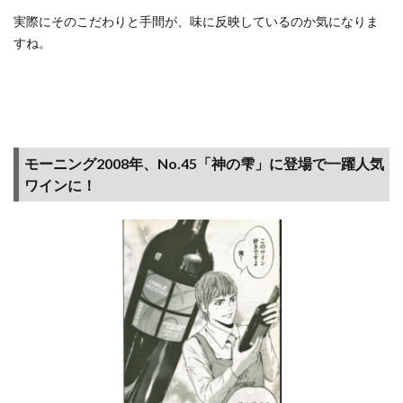
オの
実際にそのこだわりと手間が、味に反映しているのか気になりま
味わ
すね。
い
2.4
カサ
ーレ
ヴェ
ッキ
モーニング2008年、No.45「神の雫」に登場で一躍人気
オの
ワインに！
総合
的感
想
2.5
【ポ
イ
活】
バカ
ワイ
ンが
飲ん