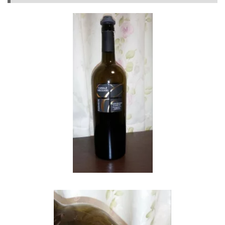
で
は、
ポイ
ント
サイ
ト経
由は
欠か
せな
い
3.3
【楽
天市
場】
楽天
スー
パー
セー
ルと
楽天