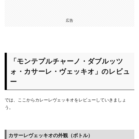
ポイ
活で
ネッ
広告
トシ
ョッ
ピン
グが
良い
理由
「モンテプルチャーノ・ダブルッツ
3.2
ォ・カサーレ・ヴェッキオ」のレビュ
【ポ
イン
ー
トサ
イ
ト】
では、ここからカレーレヴェッキオをレビューしていきましょ
ポイ
う。
活×ネ
ット
ショ
ッピ
カサーレヴェッキオの外観（ボトル）
ング