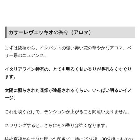
ド、
楽天
トラ
ベ
ル、
カサーレヴェッキオの香り（アロマ）
楽天
モバ
まずは抜栓から、インパクトの強い赤い花の華やかなアロマ。ベ
イル
リー系のニュアンス。
など
3.5
イタリアワイン特有の、とても明るく甘い香りが鼻孔をくすぐり
楽天
ます。
市場
のセ
太陽に照らされた花畑が連想されるくらい、いっぱい明るいイメ
ール
ージ。
は毎
月確
これを嗅ぐだけで、テンションが上がること間違いありません。
実に
実
スワリングすると、さらにその香りは強くなります。
施！
こん
抜栓直後から十分に開いた印象で、特に15分後、30分後にもその