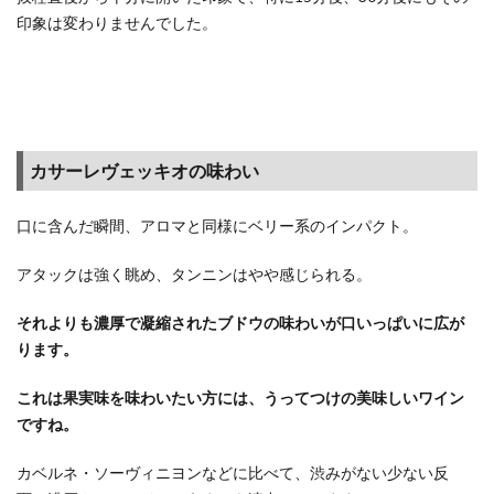
なに
印象は変わりませんでした。
種類
があ
りま
す
3.6
ポイ
カサーレヴェッキオの味わい
ント
最高
口に含んだ瞬間、アロマと同様にベリー系のインパクト。
45～
47倍
アタックは強く眺め、タンニンはやや感じられる。
のセ
ール
のか
それよりも濃厚で凝縮されたブドウの味わいが口いっぱいに広が
らく
ります。
りを
理解
これは果実味を味わいたい方には、うってつけの美味しいワイン
しよ
ですね。
う
カベルネ・ソーヴィニヨンなどに比べて、渋みがない少ない反
3.7