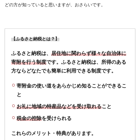
どの方が知っていると思いますが、おさらいです。
【概
要】
ふる
さと
納税
【ふるさと納税とは？】
と
は？
ふるさと納税は、
居住
居住地に関わらず様々な自治体に
地以
寄附を行う制度
です。ふるさと納税は、所得のある
外も
方ならどなたでも簡単に利用できる制度です。
含め
て、
寄附金の使い道をあらかじめ知ることができるこ
自治
体に
と
行う
寄付
お礼に地域の特産品などを受け取れる
こと
のこ
税金の控除
を受けられる
と
1.2
これらのメリット・特典があります。
【上