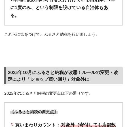
は？概要
に1度のみ、という制限を設けている自治体もあ
を解説
る。
3
【終
了】
これらに気をつけて、ふるさと納税を行いましょう。
楽天
市場
のふ
るさ
と納
税の
2025年10月にふるさと納税が改悪！ルールの変更・改
利用
定により「ショップ買い回り」対象外に
手順
～楽
2025年のふるさと納税の変更点は下の通りです。
天市
場で
の寄
付の
【ふるさと納税の変更点】
方法
～
買いまわりカウント：
対象外（寄付しても店舗数