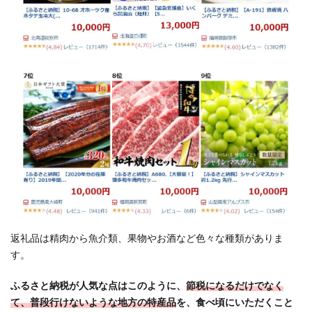
るポ
イン
トサ
イト
（ポ
イン
ト交
換で
直接
寄付
可
能）
2
楽天
市場
返礼品は精肉から魚介類、果物やお酒など色々な種類がありま
のふ
るさ
す。
と納
税を
ふるさと納税が人気な点はこのように、
節税になるだけでなく
オス
て、普段行けないような地方の特産品
を、食べ頃にいただくこと
スメ