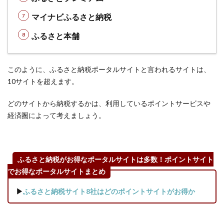
い回
マイナビふるさと納税
り】
「楽
ふるさと本舗
天ふ
るさ
と納
このように、ふるさと納税ポータルサイトと言われるサイトは、
税」
は楽
10サイトを超えます。
天市
場の
どのサイトから納税するかは、利用しているポイントサービスや
定例
経済圏によって考えましょう。
セー
ルの
買い
回り
ふるさと納税がお得なポータルサイトは多数！ポイントサイト
対象
でお得なポータルサイトまとめ
外に
▶
ふるさと納税サイト8社はどのポイントサイトがお得か
2.4
【楽
天経