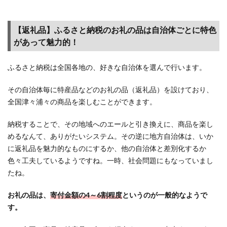
を利
用す
【返礼品】ふるさと納税のお礼の品は自治体ごとに特色
る際
の注
があって魅力的！
意点
ふるさと納税は全国各地の、好きな自治体を選んで行います。
1.6
2025
その自治体毎に特産品などのお礼の品（返礼品）を設けており、
年10
月に
全国津々浦々の商品を楽しむことができます。
ふる
さと
納税することで、その地域へのエールと引き換えに、商品を楽し
納税
めるなんて、ありがたいシステム。その逆に地方自治体は、いか
が改
に返礼品を魅力的なものにするか、他の自治体と差別化するか
悪！
色々工夫しているようですね。一時、社会問題にもなっていまし
ルー
たね。
ルの
変
お礼の品は、
寄付金額の4～6割程度
というのが一般的なようで
更・
す。
改定
によ