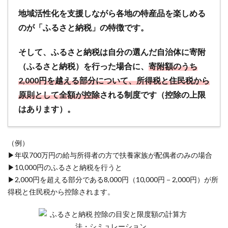
限額
地域活性化を支援しながら各地の特産品を楽しめる
の計
算】
のが「ふるさと納税」の特徴です。
ふる
さと
そして、ふるさと納税は自分の選んだ自治体に寄附
納税
（ふるさと納税）を行った場合に、
寄附額のうち
の控
2,000円を越える部分について、所得税と住民税から
除上
限額
原則として全額が控除
される制度です（控除の上限
は？
はあります）。
「控
除金
額シ
（例）
ミュ
レー
▶年収700万円の給与所得者の方で扶養家族が配偶者のみの場合
タ
▶10,000円のふるさと納税を行うと
ー」
▶2,000円を超える部分である8,000円（10,000円－2,000円）が所
を活
得税と住民税から控除されます。
用し
よう
1.3