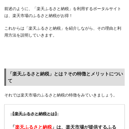
な！
前述のように、「楽天ふるさと納税」を利用するポータルサイト
5.4
は、楽天市場のふるさと納税がお得！
【広
告利
これからは「楽天ふるさと納税」を紹介しながら、その理由と利
用
用方法を説明していきます。
編】
ポイ
ント
サイ
トの
お買
い物
「楽天ふるさと納税」とは？その特徴とメリットについ
イベ
て
ント
も
それでは楽天市場のふるさと納税の特徴をみていきましょう。
5.5
【広
告利
【楽天ふるさと納税とは】
用
編】
「
楽天ふるさと納税
」は、楽天市場が提供するふる