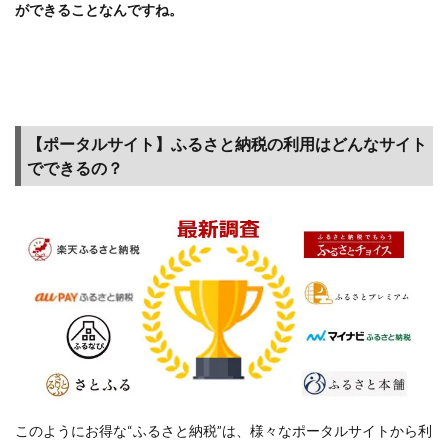
ができることなんですね。
する
理由
と利
用方
法
2.1
【ポータルサイト】ふるさと納税の利用はどんなサイト
「楽
でできるの？
天ふ
るさ
と納
税」
と
は？
その
特徴
とメ
リッ
トに
つい
このようにお得な“ふるさと納税”は、様々なポータルサイトから利
て