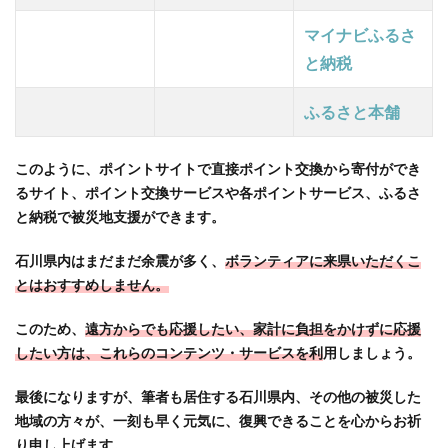
でき
マイナビふるさ
るコ
ンテ
と納税
ン
ツ・
ふるさと本舗
キャ
ンペ
ーン
このように、ポイントサイトで直接ポイント交換から寄付ができ
まと
るサイト、ポイント交換サービスや各ポイントサービス、ふるさ
め
と納税で被災地支援ができます。
5.1
石川県内はまだまだ余震が多く、
ボランティアに来県いただくこ
【登
とはおすすめしません。
録
編】
ポイ
このため、
遠方からでも応援したい、家計に負担をかけずに応援
ント
したい方は、これらのコンテンツ・サービスを利
用しましょう。
サイ
トの
最後になりますが、筆者も居住する石川県内、その他の被災した
新規
地域の方々が、一刻も早く元気に、復興できることを心からお祈
登録
り申し上げます。