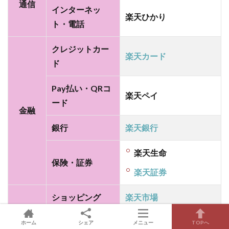
通信
用が
インターネッ
楽天ひかり
絶対
ト・電話
にお
得～
クレジットカー
楽天カード
ド
Pay払い・QRコ
楽天ペイ
ード
金融
銀行
楽天銀行
楽天生命
保険・証券
楽天証券
ショッピング
楽天市場
楽天エナジー（楽天でん
ホーム
シェア
メニュー
TOPへ