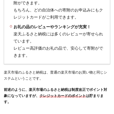
附ができます。
ト交
換
もちろん、どの自治体への寄附のお申込みにもク
編】
レジットカードがご利用できます。
ポイ
ント
お礼の品のレビューやランキングが充実！
サイ
楽天ふるさと納税には多くのレビューが寄せられ
トの
ています。
ポイ
ント
レビュー高評価のお礼の品で、安心して寄附がで
交換
きます。
キャ
ンペ
ーン
楽天市場のふるさと納税は、普通の楽天市場のお買い物と同じシ
一覧
ステムということです。
5.7
ポイ
前述のように、楽天市場のふるさと納税は制度改正でポイント対
活に
象になっていますが、
クレジットカードのポイント
は貯まりま
疲れ
す。
た、
続か