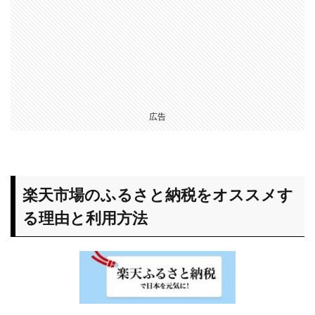
【広
告利
用
編】
ポイ
活な
ら、
ポイ
広告
ント
アッ
プ・
プレ
ゼン
楽天市場のふるさと納税をオススメす
トし
てい
る理由と利用方法
るキ
ャン
ペー
ンも
見逃
す