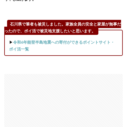
キャ
ンペ
ーン
一覧
石川県で筆者も被災しました。家族全員の安全と家屋が無事だ
5.2
ったので、ポイ活で被災地支援したいと思います。
【広
告利
▶
令和6年能登半島地震への寄付ができるポイントサイト・
用
ポイ活一覧
編】
リア
ルタ
イム
でお
得な
広告
サー
ビス
を紹
介
5.3