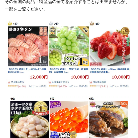
り
その全国の商品・特産品の全てを紹介することは出来ませんが、
「シ
一部をご覧ください。
ョッ
プ買
い回
り」
対象
外に
1.7
【能
登半
島地
震へ
の被
災地
支
援】
ポイ
活で
寄付
でき