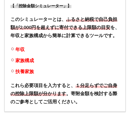
ルサ
【「控除金額シミュレーター」】
イ
ト】
このシミュレーターとは、
ふるさと納税で自己負担
ふる
さと
額が2,000円を超えずに寄付できる上限額の目安
を、
納税
年収と家族構成から簡単に計算できるツールです。
の利
用は
年収
どん
なサ
家族構成
イト
でで
扶養家族
きる
の？
これら必要項目を入力すると、
１分足らずでご自身
1.5
の控除上限額が分かります
。寄附金額を検討する際
【注
のご参考としてご活用ください。
意
点】
ふる
さと
納税