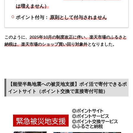
は増えません）
4
ポイ
ポイント付与：
原則として付与されません
ント
サイ
トを
このように、
2025年10月の制度改正に伴い、楽天市場のふるさと
利用
納税は、楽天市場のショップ買い回り対象外
となりました。
した
ポイ
活
（節
約方
法）
も知
【能登半島地震への被災地支援】ポイ活で寄付できるポ
って
イントサイト（ポイント交換で直接寄付可能）
おこ
う
4.1
【ポイ
ントサ
イト経