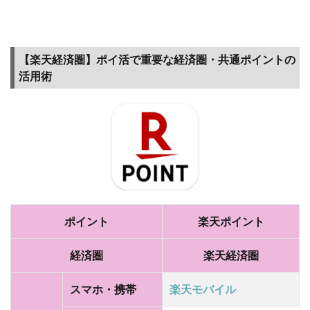
ない
と思
った
ら…や
【楽天経済圏】ポイ活で重要な経済圏・共通ポイントの
める
活用術
のは
もっ
たい
な
い！
6
まと
め～
ふる
さと
ポイント
楽天ポイント
納税
は楽
経済圏
楽天経済圏
天市
場の
スマホ・携帯
楽天モバイル
セー
ル利