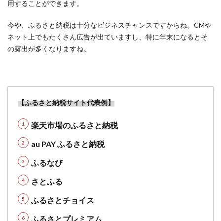
用することができます。
2.2
【楽
今や、ふるさと納税は十分なビジネスチャンスですからね。CMや
天経
ネット上でもたくさん広告が出ていますし、特に年末になるとそ
済
の露出が多くなりますね。
圏】
ポイ
活で
重要
な経
【ふるさと納税サイト代表例】
済
圏・
楽天市場のふるさと納税
共通
ポイ
au PAY ふるさと納税
ント
の活
ふるなび
用術
さとふる
2.3
【シ
ふるさとチョイス
ョッ
プ買
ふるさとプレミアム