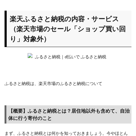
楽天
ふる
さと
楽天ふるさと納税の内容・サービス
納税
（楽天市場のセール「ショップ買い回
の内
容・
り」対象外）
サー
ビス
（楽
天市
場の
セー
ル
ふるさと納税は、楽天市場のふるさと納税について
「シ
ョッ
プ買
い回
【概要】ふるさと納税とは？居住地以外も含めて、自治
り」
体に行う寄付のこと
対象
外）
まず、ふるさと納税とは何かを知っておきましょう。今やほとん
1.1