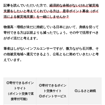
タウ
記事を読んでいただいた方で、
経済的な余裕がないけれど被災地
ンを
支援をしたいと考えてくれている方は、是非ポイント募金（ポイ
組み
活による被災地支援）を一緒にしませんか？
合わ
せて
物価高・増税が未だに持続している日本において、身銭を切って
最強
寄付できる方は以前よりも減ったでしょう。その中で活用すべき
の経
がポイ活だと考えます。
済圏
をつ
筆者はしがないインフルエンサーですが、微力ながら石川県、そ
くろ
の他被災地域へ還元できるよう、公私ともに努めていきたいと考
う！
えています。
4.3
【ポ
イン
トサ
イト
◎寄付できるポイン
◎
寄付できるポイン
は1つ
トサイト
ト交換サイト
◎ふるさと納税
だ
（ポイント交換で直
◎ポイントサービス
け！
接寄付可能）
とい