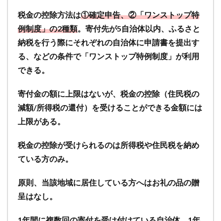
セー
税金の控除方法は
①確定申告、②「ワンストップ特
ル、
楽天
例制度」の2種類
。寄付先が5自治体以内、ふるさと
お買
納税を行う際にそれぞれの自治体に申請書を提出す
い物
る、などの条件で「ワンストップ特例制度」が利用
マラ
ソン
できる。
の開
催を
寄付金の額に上限はないが、税金の控除（住民税の
把握
減額/所得税の還付）を受けることができる金額には
しよ
う
上限がある。
2.6
税金の控除が受けられるのは所得税や住民税を納め
【SPUの
ている方のみ。
倍率アッ
プ】楽天
モバイル
原則、当該地域に居住している方へはお礼の品の贈
の
呈はなし。
「Rakuten
最強プラ
1年間に複数回の寄付を受け付けている自治体、1年
ン」と