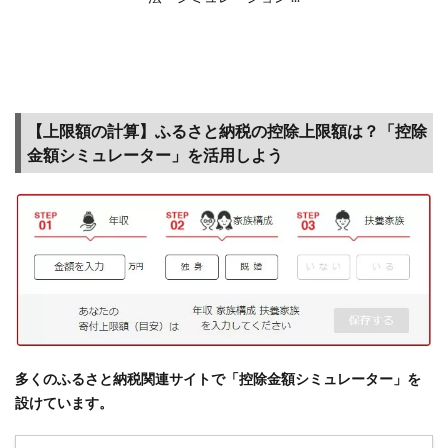
【返
礼
品】
ふる
さと
納税
【上限額の計算】ふるさと納税の控除上限額は？「控除
のお
金額シミュレーター」を活用しよう
礼の
品は
自治
体ご
とに
特色
があ
って
魅力
的！
多くのふるさと納税関連サイトで「控除金額シミュレーター」を
1.4
設けています。
【ポ
ータ