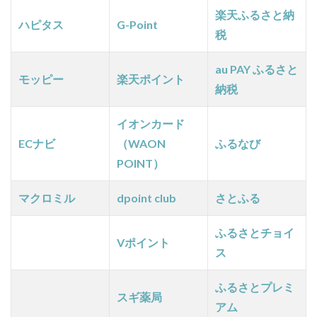
う
楽天ふるさと納
方】
ハピタス
G-Point
税
万能
型ハ
ピタ
au PAY ふるさと
モッピー
楽天ポイント
スな
納税
らネ
ット
イオンカード
ショ
ッピ
ECナビ
（WAON
ふるなび
ング
POINT）
もク
レカ
マクロミル
dpoint club
さとふる
作成
も超
お
ふるさとチョイ
Vポイント
得！
ス
5
その
ふるさとプレミ
スギ薬局
他ポ
アム
イ活