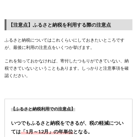
済圏
利用
のコ
ツ】
【注意点】ふるさと納税を利用する際の注意点
攻略
法と
セー
ふるさと納税についてはこれくらいにしておきたいところです
ル開
が、最後に利用の注意点をいくつか挙げます。
催時
期を
これを知っておかなければ、寄付したつもりができていない、納
確認
税できていないということもあります。しっかりと注意事項を確
しよ
認ください。
う
2.5
【セ
ール
の時
【ふるさと納税利用での注意点】
期】
楽天
いつでもふるさと納税をできるが、税の軽減につい
スー
ては
「1月～12月」の年単位
となる。
パー