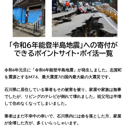
由がお
得！】
「ポイ
ントタ
ウン」
を経由
する
と、さ
らに＋
1.15％
のポイ
令和6年元旦に「令和6年能登半島地震」が発生しました。志賀町
ントが
もらえ
を震源とするM7.6、最大震度7の国内最大級の大震災です。
る！
石川県に居住している筆者もその被害を被り、家屋や家族は無事
4.2
でしたが、リビングのテレビが倒れて壊れました。祖父宅は半壊
楽天
して住めなくなってしまいました。
経済
圏に
筆者はまだ不幸中の幸いで、石川県内には命を落とした方、家屋
は、
が全壊した方が、多くいらっしゃいます。
ポイ
ント