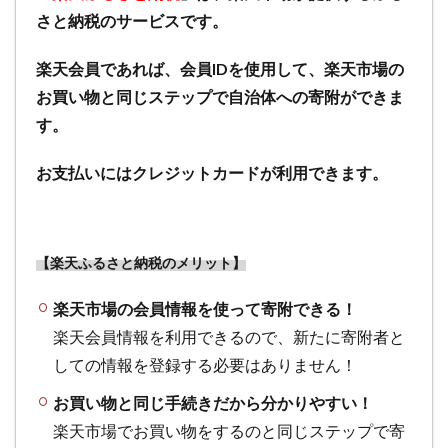
ルー
さと納税のサービスです。
チン
のポ
楽天会員であれば、会員IDを使用して、楽天市場の
イ活
案件
お買い物と同じステップで自治体への寄附ができま
な
す。
ら、
筆者
お支払いにはクレジットカードが利用できます。
が作
った
ポイ
活カ
レン
【楽天ふるさと納税のメリット】
ダー
を活
楽天市場の会員情報を使って寄附できる！
用く
楽天会員情報を利用できるので、新たに寄附者と
ださ
しての情報を登録する必要はありません！
い
5.6
お買い物と同じ手続きだから分かりやすい！
【ポ
楽天市場でお買い物をするのと同じステップで寄
イン