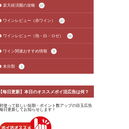
楽天経済圏の攻略
27
ワインレビュー（赤ワイン）
37
ワインレビュー（泡・白・ロゼ）
35
ワイン関連おすすめ情報
9
未分類
1
【毎日更新】本日のオススメポイ活広告は何？
対使って欲しい短期・ポイント数アップの目玉広告
毎日更新してお知らせします！