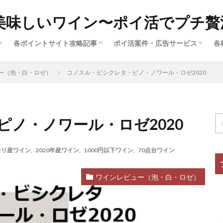
美味しいワイン〜ポイ活でプチ贅
各ポイントサイト攻略記事
ポイ活案件・広告サービス
各
済
ー
広
ハピタス（サイト解説①）
ポイントインカム（サイト解説③）
ポイントタウン（サイト解説⑤）
ちょびリッチ（サイト解説②）
ECナビ（サイト解説⑥）
モッピー（サイト解説④）
クレジットカード（ポイ活案件）
買い物・ファッション（ポイ活案
旅行・グルメ・ふるさと納税（ポ
動画配信・マンガ・ネット接続（
美容・スキル・公営競技など（ポ
ー（泡・白・ロゼ）
コノスル・ビシクレタ・ピノ・ノワール・ロゼ2020
件）
ノ・ノワール・ロゼ2020
チリ産ワイン
,
2020年産ワイン
,
1000円以下ワイン
,
70点台ワイン
ワインレビュー（泡・白・ロゼ）