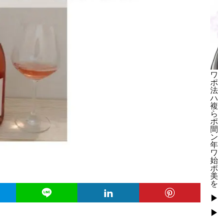
ワ
ポ
法
ハ
複
ら
ポ
間
ン
年
ワ
始
ポ
美
を
▶
▶