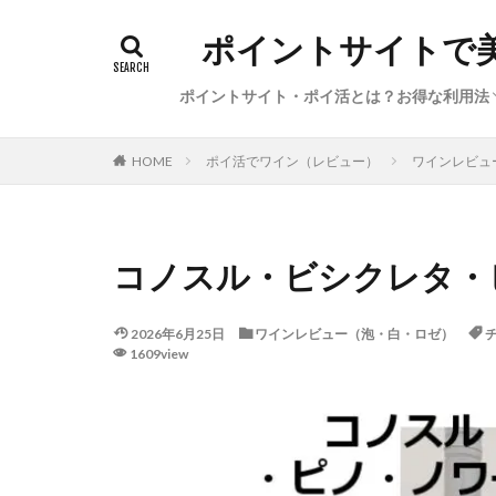
ポイントサイトで
ポイントサイト・ポイ活とは？お得な利用法
初心者向けポイ活の始め方（基礎知識、経
ポイ活の稼ぎ方（本日のイチオシ案件・サ
サービス特集・キャンペーン（新規登録、
陸マイラー・お得で便利な旅行方法
ポイ活利用した体験談・獲得ポイント数
ポイ活でワイン（レビュー）
ワインレビュ
HOME
圏、●●活）
ビス、カレンダー）
告利用、ポイント交換）
コノスル・ビシクレタ・ピ
2026年6月25日
ワインレビュー（泡・白・ロゼ）
1609view