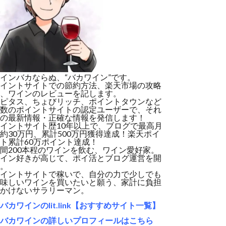
インバカならぬ、“バカワイン”です。
イントサイトでの節約方法、楽天市場の攻略
、ワインのレビューを記します。
ピタス、ちょびリッチ、ポイントタウンなど
数のポイントサイトの認定ユーザーで、それ
の最新情報・正確な情報を発信します！
イントサイト歴10年以上で、ブログで最高月
約30万円、累計500万円獲得達成！楽天ポイ
ト累計60万ポイント達成！
間200本程のワインを飲む、ワイン愛好家。
イン好きが高じて、ポイ活とブログ運営を開
。
イントサイトで稼いで、自分の力で少しでも
味しいワインを買いたいと願う、家計に負担
かけないサラリーマン。
バカワインのlit.link【おすすめサイト一覧】
バカワインの詳しいプロフィールはこちら