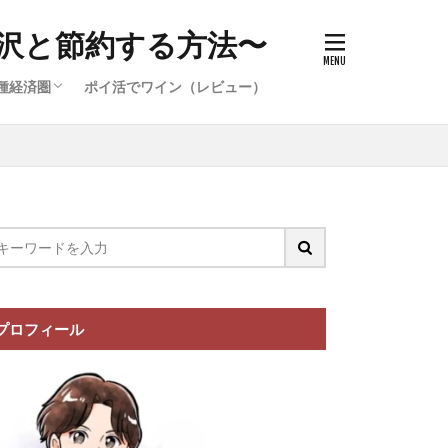
沢と節約する方法〜
種経済圏
ポイ活でワイン（レビュー）
件）
イ活案件）
ポイ活案
イ活案件）
イオン経済圏の攻略
楽天経済圏の攻略
プロフィール