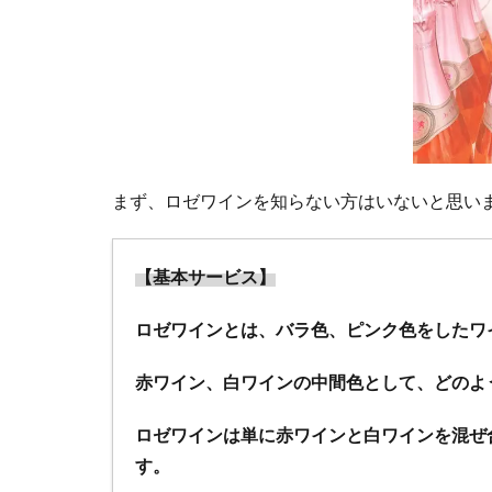
ビシ
クレ
タ・
ピ
ノ・
ノワ
ー
ル・
まず、ロゼワインを知らない方はいないと思い
ロゼ
2020
とは
【基本サービス】
どん
なワ
ロゼワインとは、バラ色、ピンク色をしたワ
イ
ン？
赤ワイン、白ワインの中間色として、どのよ
1.4
ロゼワインは単に赤ワインと白ワインを混ぜ
【コ
す。
ノス