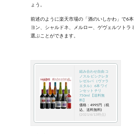
ょう。
ピ
ノ・
前述のように楽天市場の「酒のいしかわ」で6本セ
ノワ
ヨン、シャルドネ、メルロー、ゲヴェルツトラ
ー
ル・
選ぶことができます。
ロゼ
2020
の概
要
組み合わせ自由 コ
1.1
ノスル ビシクレタ
レゼルバ （ヴァラ
ロゼ
エタル） 6本 ワイ
ワイ
ンセット チリ
750ml 【送料無
ンと
料】
はバ
価格：4995円（税
込、送料無料)
ラ
(2021/6/13時点)
色、
ピン
ク色