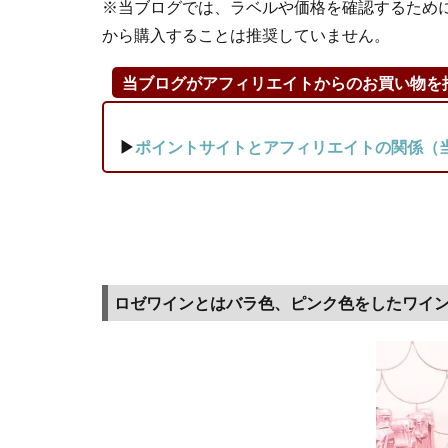
※当ブログでは、ラベルや価格を確認するため
をし
から購入することは推奨していません。
たワ
イン
当ブログがアフィリエイトからのお買い物を
1.2
ビシ
▶
ポイントサイトとアフィリエイトの関係（
クレ
タと
は？
コノ
スル
のシ
ンボ
ロゼワインとはバラ色、ピンク色をしたワイ
ル
1.3
コノ
ス
ル・