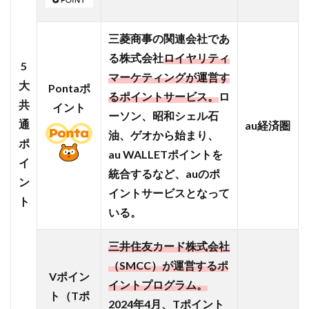
ード
を持
三菱商事の関連会社であ
って
お買
る株式会社
ロイヤリティ
5
い物
マーケティングが運営す
に行
大
Pontaポ
るポイントサービス。
ロ
こう
共
イント
ーソン、昭和シェル石
2.2
通
a
u経済圏
油、ゲオから始まり、
【ネ
ポ
ット
au WALLETポイントを
イ
ショ
統合するなど、auのポ
ン
ッピ
イントサービスとなって
ン
ト
グ】
いる。
イオ
ンシ
三井住友カード株式会社
ョッ
（SMCC）が運営するポ
プや
Vポイン
イオ
イントプログラム。
ト（Tポ
ンネ
2024年4月、Tポイント