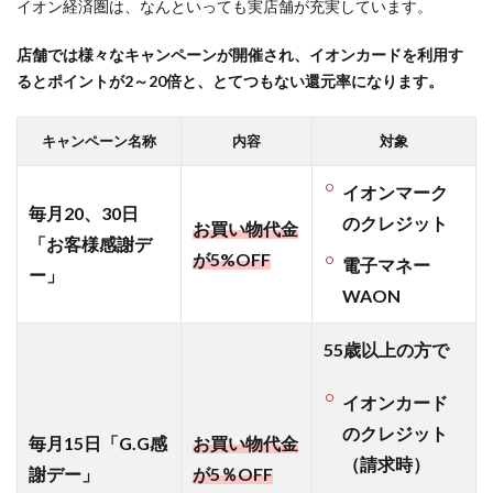
イオン経済圏は、なんといっても実店舗が充実しています。
ンか
ら新
店舗では様々なキャンペーンが開催され、イオンカードを利用す
規入
るとポイントが2～20倍と、とてつもない還元率になります。
会し
て、
複数
キャンペーン名称
内容
対象
サイ
ト利
イオンマーク
用を
毎月20、30日
のクレジット
はじ
お買い物代金
「お客様感謝デ
めよ
が5%OFF
電子マネー
う
ー」
WAON
3.4
【ポ
55歳以上の方で
イ活
用語
イオンカード
集】
ポイ
のクレジット
毎月15日「G.G感
お買い物代金
活の
（請求時）
謝デー」
が5％OFF
専門