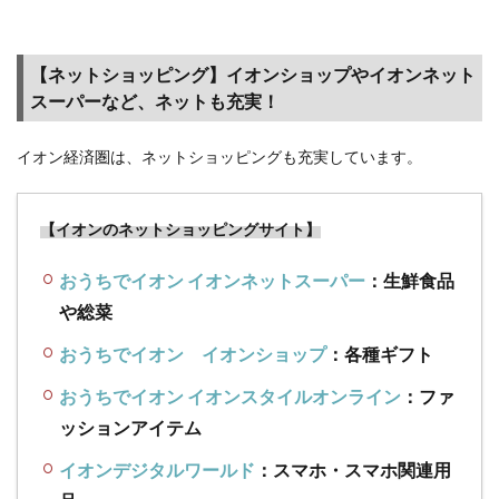
ペー
ン】
貯め
【ネットショッピング】イオンショップやイオンネット
たポ
スーパーなど、ネットも充実！
イン
ト
イオン経済圏は、ネットショッピングも充実しています。
を、
より
お得
【イオンのネットショッピングサイト】
に交
換し
おうちでイオン イオンネットスーパー
：生鮮食品
よう
や総菜
3.7
ポイ
おうちでイオン イオンショップ
：各種ギフト
活に
疲れ
おうちでイオン イオンスタイルオンライン
：ファ
た、
ッションアイテム
続か
ない
イオンデジタルワールド
：スマホ・スマホ関連用
と思