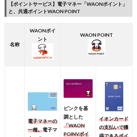
プ」
【ポイントサービス】電子マネー「WAONポイント」
でも
と、共通ポイントWAON POINT
ポイ
活で
きる
WAONポイ
WAON POINT
2.7
ント
名称
【ド
ラッ
グス
ト
ア】
ポイ
ント
1.5倍
の“ウ
エル
ピンクを基
活”が
断然
調とした
イオンカード
電子マネーの
お得
「WAON
の支払いで獲
「ウ
一種。
電子マ
POINVポイ
エル
得できるポイ