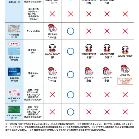
多く
の広
告サ
ービ
スで
№1還
元の
お得
サイ
ト！
3.3
【新
規登
録キ
ャン
ペー
ン】
お得
なキ
ャン
ペー