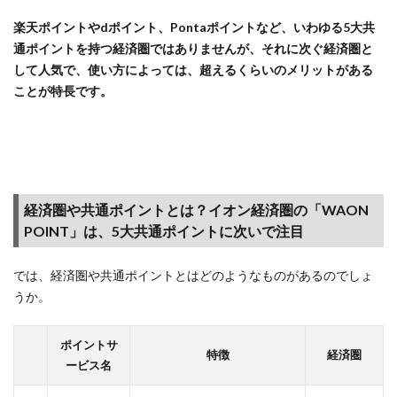
ス】電子
楽天ポイントやdポイント、Pontaポイントなど、
いわゆる5大共
マネー
通ポイントを持つ経済圏ではありませんが、それに次ぐ経済圏と
「WAON
して人気で、使い方によっては、超えるくらいのメリットがある
ポイン
ことが特長です。
ト」と、
共通ポイ
ント
WAON
POINT
2
経済圏や共通ポイントとは？イオン経済圏の「WAON
「イオ
POINT」は、5大共通ポイントに次いで注目
ン経済
圏」で
は、ど
では、経済圏や共通ポイントとはどのようなものがあるのでしょ
のよう
うか。
なサー
ビスが
ポイントサ
ある
特徴
経済圏
ービス名
の？
WAON