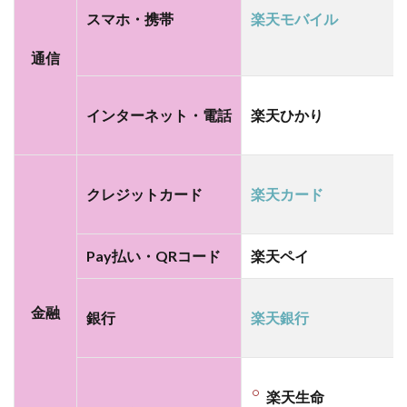
お得
スマホ・携帯
楽天モバイル
にす
るに
通信
は、
「イ
オン
インターネット・電話
楽天ひかり
カー
ド」
がマ
スト
クレジットカード
楽天カード
アイ
テム
Pay払い・QRコード
楽天ペイ
2.4
【携
帯電
金融
話】
銀行
楽天銀行
格安
スマ
ホ・
格安
楽天生命