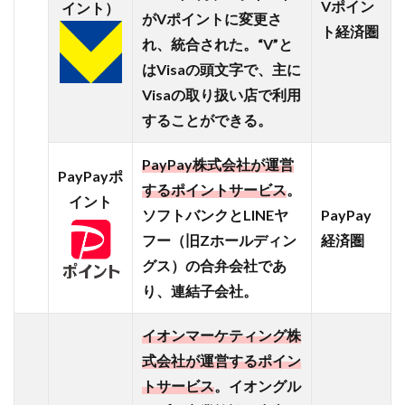
ット
Vポイン
イント）
がVポイントに変更さ
スー
ト経済圏
パー
れ、統合された。“V”と
な
はVisaの頭文字で、主に
ど、
Visaの取り扱い店で利用
ネッ
トも
することができる。
充
実！
PayPay株式会社が運営
PayPayポ
2.2.1
するポイントサービス
。
イント
【おう
ソフトバンクとLINEヤ
PayPay
ちでイ
フー（旧Zホールディン
経済圏
オン】
グス）の合弁会社であ
イオン
ネット
り、連結子会社。
スーパ
ー：生
イオンマーケティング株
鮮食品
式会社が運営するポイン
や総菜
トサービス
。イオングル
2.2.2