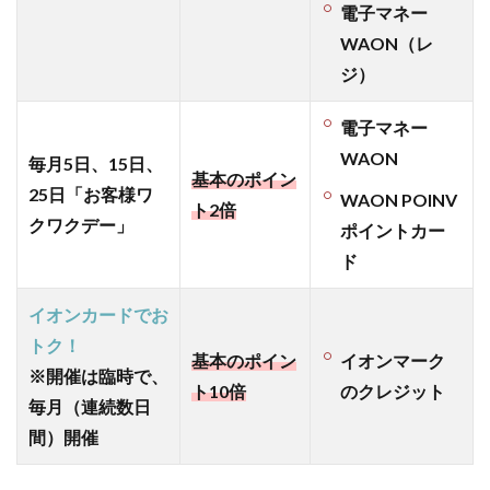
用語
電子マネー
に迷
WAON（レ
った
ら、
ジ）
当ブ
ログ
電子マネー
厳選
WAON
毎月5日、15日、
のポ
基本のポイン
イ活
25日「お客様ワ
WAON POINV
ト2倍
辞典
クワクデー」
ポイントカー
で調
べて
ド
みて
イオンカードでお
3.5
【広
トク！
基本のポイン
イオンマーク
告利
※開催は臨時で、
用
ト10倍
のクレジット
毎月（連続数日
編】
ポイ
間）開催
活な
ら、