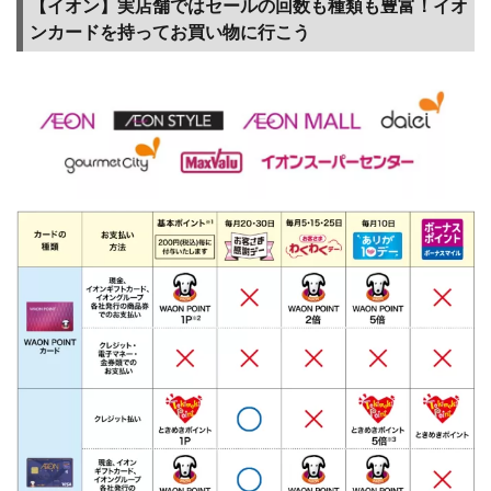
【イオン】実店舗ではセールの回数も種類も豊富！イオ
物も
ンカードを持ってお買い物に行こう
高還
元、
宝く
じで
毎月3
万円
のチ
ャン
ス！
3.2
【モ
ッピ
ー】
ショ
ッピ
ング
もク
レカ
も、