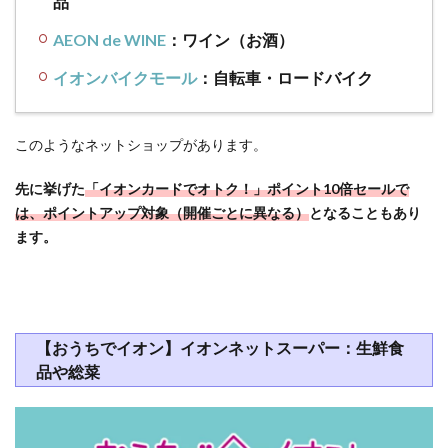
品
った
ら…や
AEON de WINE
：ワイン（お酒）
める
のは
イオンバイクモール
：自転車・ロードバイク
もっ
たい
な
このようなネットショップがあります。
い！
先に挙げた
「イオンカードでオトク！」ポイント10倍セールで
4
は、ポイントアップ対象（開催ごとに異なる）
となることもあり
【まと
め】イ
ます。
オン経
済圏は
実店舗
最強！
イオン
【おうちでイオン】イオンネットスーパー：生鮮食
カード
品や総菜
で
WAON
POINT
を貯め