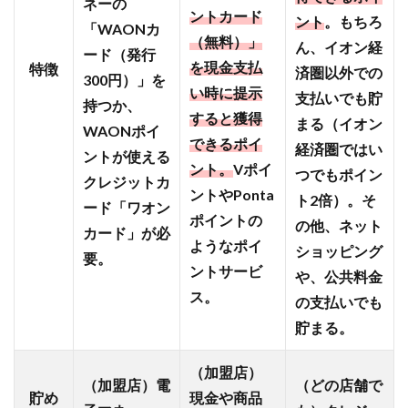
ネーの
シア
ントカード
ント
。もちろ
「WAONカ
薬
（無料）」
ん、イオン経
局」
ード（発行
を現金支払
特徴
済圏以外での
300円）」を
2.8
い時に提示
支払いでも貯
【ク
持つか、
すると獲得
レジ
まる（イオン
WAONポイ
ット
できるポイ
経済圏ではい
ントが使える
カー
ント。
Vポイ
つでもポイン
ド
クレジットカ
ントやPonta
②】
ト2倍）。そ
ード「ワオン
ウエ
ポイントの
の他、ネット
カード」が必
ル活
ようなポイ
ショッピング
をす
要。
ントサービ
るな
や、公共料金
ら
ス。
の支払いでも
「ウ
貯まる。
エル
シア
カー
（加盟店）
（加盟店）電
（どの店舗で
ド」
貯め
現金や商品
が絶