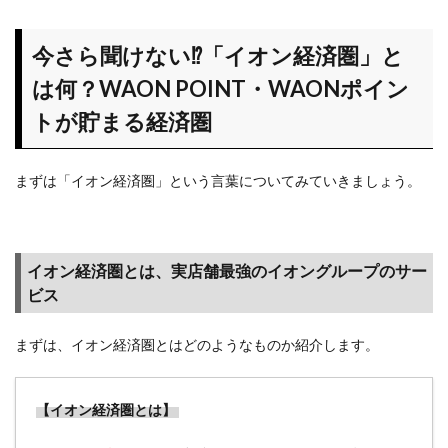
さら聞け
ない⁉
「イオン
今さら聞けない⁉「イオン経済圏」と
経済圏」
は何？WAON POINT・WAONポイン
とは何？
WAON
トが貯まる経済圏
POINT・
WAON
ポイント
まずは「イオン経済圏」という言葉についてみていきましょう。
が貯まる
経済圏
1.1
イオン経済圏とは、実店舗最強のイオングループのサー
イオ
ビス
ン経
済圏
と
まずは、イオン経済圏とはどのようなものか紹介します。
は、
実店
舗最
【イオン経済圏とは】
強の
イオ