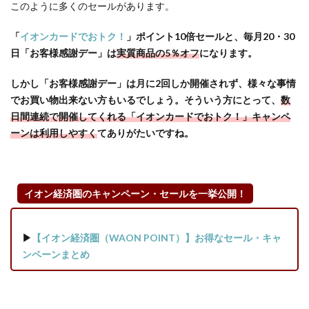
このように多くのセールがあります。
ポイ
ント
「
イオンカードでおトク！
」ポイント10倍セールと、毎月20・30
アッ
プ・
日「お客様感謝デー」は
実質商品の5％オフ
になります。
プレ
ゼン
しかし「お客様感謝デー」は月に2回しか開催されず、様々な事情
トし
でお買い物出来ない方もいるでしょう。そういう方にとって、
数
てい
日間連続で開催してくれる「イオンカードでおトク！」キャンペ
るキ
ーンは利用しやすく
てありがたいですね。
ャン
ペー
ンも
見逃
イオン経済圏のキャンペーン・セールを一挙公開！
す
な！
3.6
▶
【イオン経済圏（WAON POINT）】お得なセール・キャ
【ポ
ンペーンまとめ
イン
ト交
換キ
ャン