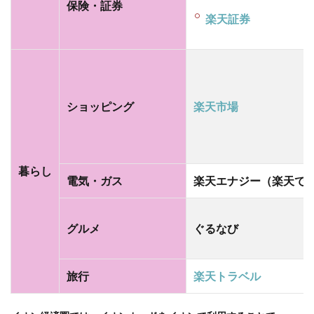
SIMサ
保険・証券
楽天証券
ービ
ス
「イ
オン
モバ
イ
ショッピング
楽天市場
ル」
2.5
【ネ
ット
暮らし
バン
電気・ガス
楽天エナジー（楽天で
ク】
全国
6,000
グルメ
ぐるなび
台の
ATM
が設
旅行
楽天トラベル
置さ
れて
いる