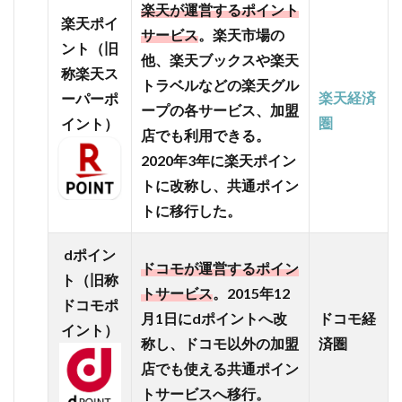
POINT
楽天が運営するポイント
楽天ポイ
が貯ま
サービス
。楽天市場の
るサー
ント（旧
他、楽天ブックスや楽天
ビスが
称楽天ス
たくさ
トラベルなどの楽天グル
楽天経済
ーパーポ
ん
ープの各サービス、加盟
圏
イント）
2.1
店でも利用できる。
【イ
2020年3年に楽天ポイン
オ
トに改称し、共通ポイン
ン】
実店
トに移行した。
舗で
はセ
dポイン
ール
ドコモが運営するポイン
ト（旧称
の回
トサービス
。2015年12
数も
ドコモポ
月1日にdポイントへ改
ドコモ経
種類
イント）
も豊
称し、ドコモ以外の加盟
済圏
富！
店でも使える共通ポイン
イオ
トサービスへ移行。
ンカ