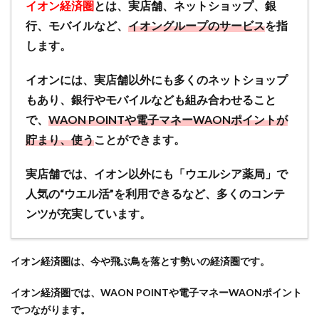
イオン経済圏
とは、実店舗、ネットショップ、銀
ング
行、モバイルなど、
イオングループのサービス
を指
ルー
プの
します。
サー
ビス
イオンには、実店舗以外にも多くのネットショップ
1.2
経
もあり、銀行やモバイルなども組み合わせること
済圏や共
で、
WAON POINTや電子マネーWAONポイントが
通ポイン
貯まり、使う
ことができます。
トとは？
イオン経
済圏の
実店舗では、イオン以外にも「ウエルシア薬局」で
「WAON
人気の“ウエル活”を利用できるなど、多くのコンテ
POINT」
ンツが充実しています。
は、5大
共通ポイ
ントに次
イオン経済圏は、今や飛ぶ鳥を落とす勢いの経済圏です。
いで注目
1.3
イオン経済圏では、WAON POINTや電子マネーWAONポイント
【ポイン
でつながります。
トサービ