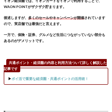
イオン経済圏では、イオンカードをイオンで利用することで、
「イ
WAON POINTがザクザク貯まります。
オン
銀
後述しますが、
多くのセールやキャンペーンが開催
されています
行」
ので、実店舗では最強だと言えます。
もお
得
一方で、保険・証券、グルメなど生活につながっていない部分も
2.6
あるのがデメリットです。
【コ
ンビ
ニエ
ンス
共通ポイント・経済圏の内容と利用方法ついて詳しく解説した
スト
記事です
ア】
全国
▶
ポイ活で重要な経済圏・共通ポイントの活用術！
1,800
店舗
の
「ミ
ニス
トッ