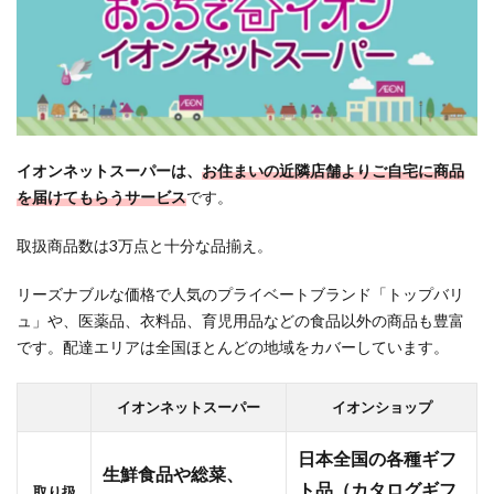
て“ウ
エル
活”で
使うの
がコツ
イオンネットスーパーは、
お住まいの近隣店舗よりご自宅に商品
を届けてもらうサービス
です。
取扱商品数は3万点と十分な品揃え。
リーズナブルな価格で人気のプライベートブランド「トップバリ
ュ」や、医薬品、衣料品、育児用品などの食品以外の商品も豊富
です。配達エリアは全国ほとんどの地域をカバーしています。
イオンネットスーパー
イオンショップ
日本全国の各種ギフ
生鮮食品や総菜、
ト品（カタログギフ
取り扱