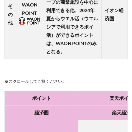
ープの商業施設を中心に
【イオ
WAON
そ
ンショ
利用できる他、2024年
イオン経
POINT
の
ップ】
夏からウエル活（ウエル
済圏
全国の
他
シアで利用できるポイ
厳選グ
ルメを
活）ができるポイント
ネット
は、WAON POINTのみ
でお届
となる。
け
2.3
【ク
レジ
※スクロールしてご覧ください。
ット
カー
ド
ポイント
楽天ポイ
①】
イオ
経済圏
楽天経済
ン経
済圏
を最
大限