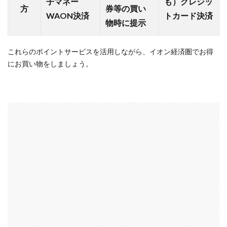
子マネー
も）クレジッ
方
券等の買い
対お
WAON決済
トカード決済
得
物時に提示
3
イオ
これらのポイントサービスを活用しながら、イオン経済圏でお得
ン経
にお買い物をしましょう。
済圏
はポ
イン
トサ
イト
の組
み合
わせ
でお
得！
おす
すめ
サイ
ト2
選と