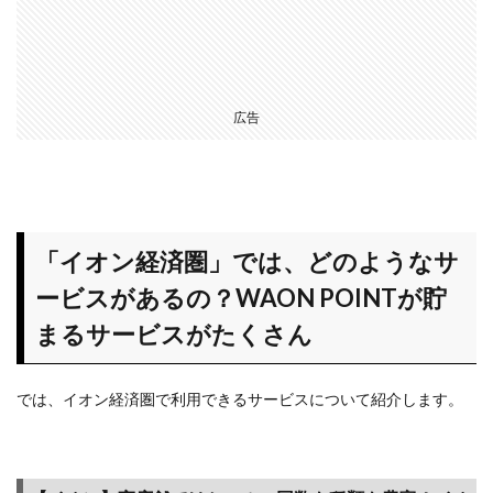
各種
キャ
ンペ
ーン
3.1
広告
【ハ
ピタ
ス ※
認定
ユー
「イオン経済圏」では、どのようなサ
ザー
でお
ービスがあるの？WAON POINTが貯
得】
業界
まるサービスがたくさん
最高
峰サ
イ
では、イオン経済圏で利用できるサービスについて紹介します。
ト！
クレ
カも
買い