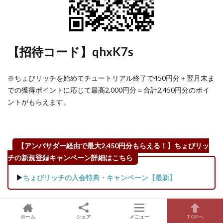
たポ
イン
ト
を、
より
【招待コード】qhxK7s
お得
に交
換し
※ちょびリッチを始めてチュートリアル終了で450円分＋翌月末ま
よう
での獲得ポイントに応じて最高2,000円分＝合計2,450円分のポイ
4.5
ントがもらえます。
ポイ
活に
疲れ
た、
【アンバサダー経由で最大2,450円分もらえる！】ちょびリッ
続か
チの新規登録キャンペーン詳細はこちら
ない
と思
▶
ちょびリッチの入会特典・キャンペーン【最新】
った
ら…や
める
ホーム
のは
シェア
メニュー
TOPへ