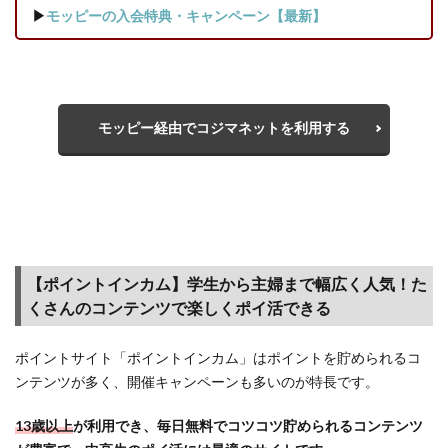
ト＆ポ
▶
モッピーの入会特典・キャンペーン【最新】
イント
カー
ド）が
お得
モッピー経由でコジマネットを利用する
2.5
【送
料】
購入
額合
計
3,000
円以
【ポイントインカム】学生から主婦まで幅広く人気！た
上で
くさんのコンテンツで楽しくポイ活できる
配送
無料
ポイントサイト「ポイントインカム」はポイントを貯められるコ
3
ンテンツが多く、開催キャンペーンも多いのが特長です。
ポイ
ント
13歳以上
が利用でき、毎日無料でコツコツ貯められるコンテンツ
サイ