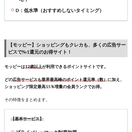
目玉
広告
D：低水準（おすすめしないタイミング）
も見
つか
るか
も
2
【モッピー】ショッピングもクレカも、多くの広告サー
家電量
ビスで№1還元のお得サイト！
販店チ
ェーン
モッピーは
12歳以上
が利用できるポイントサイトです。
「コジ
マネッ
どの
広告サービスも業界最高峰のポイント還元率（数）
に加え、
ト（コ
ショッピング限定最高15％増量の会員ランクでお得。
ジマ電
気）」
その特徴をまとめます。
の情報
とサー
ビス
【基本サービス】
2.1
【概