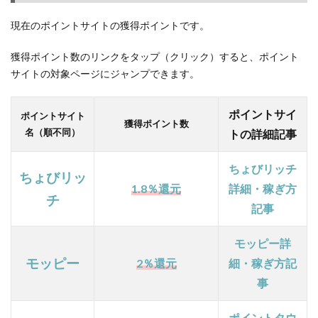
10％
還
現在のポイントサイトの獲得ポイントです。
元！）
獲得ポイント数のリンクをタップ（クリック）すると、ポイント
1.5
サイトの対象ページにジャンプできます。
【モ
ッピ
ー】
ポイントサイ
ポイントサイト
ショ
獲得ポイント数
名（順不同）
トの詳細記事
ッピ
ング
もク
ちょびリッチ
ちょびリッ
レカ
1.8％還元
詳細・稼ぎ方
も、
チ
記事
多く
の広
告サ
モッピー詳
ービ
モッピー
2％還元
細・稼ぎ方記
スで
事
№1還
元の
お得
ポイントタウ