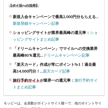
2.2
【ポイ活への活用】
【ビ
ック
新規入会キャンペーンで最高2,000円分もらえる…
カメ
新規登録キャンペーン記事
ラ】
コジ
ショッピングサイトが業界最高峰の還元率：
ショ
マ電
ッピングサイトまとめ記事
気は
2012
「ドリームキャンペーン」でマイルへの交換業界
年に
最高峰80％還元…
ドリームキャンペーン記事
ビッ
クカ
「楽天カード」作成が常にポイント№1！過去最
メラ
の子
高14,000円分！…
楽天カード記事
会社
旅行予約サイト
が業界一の還元率：
旅行予約サイ
化
トまとめ記事
2.3
【ポ
イン
モッピーは、会員数がポイントサイト随一で、他のポイントサイ
トサ