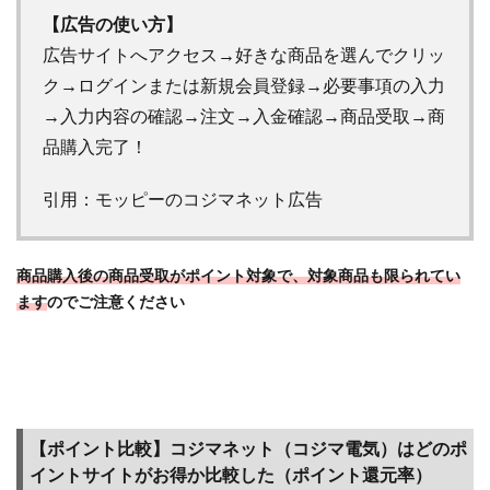
1.4
【広告の使い方】
【おす
広告サイトへアクセス→好きな商品を選んでクリッ
すめラ
ンキン
ク→ログインまたは新規会員登録→必要事項の入力
グ/お
→入力内容の確認→注文→入金確認→商品受取→商
すすめ
品購入完了！
度】コ
ジマ電
気（コ
引用：モッピーのコジマネット広告
ジマネ
ット）
でポイ
商品購入後の商品受取がポイント対象で、対象商品も限られてい
活する
ます
のでご注意ください
にはこ
のポイ
ントサ
イトが
お得
（過去
【ポイント比較】コジマネット（コジマ電気）はどのポ
最高ポ
イント
イントサイトがお得か比較した（ポイント還元率）