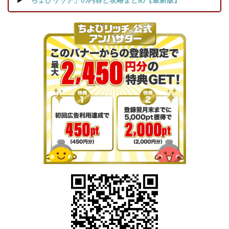
プレ
ゼン
トし
てい
るキ
ャン
ペー
ンも
見逃
す
な！
4.4
【ポ
イン
ト交
換キ
ャン
ペー
ン】
貯め