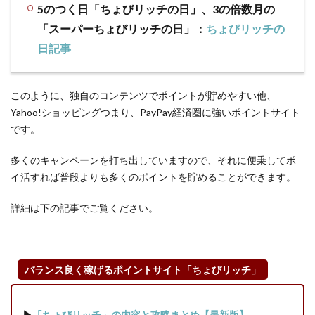
会し
5のつく日「ちょびリッチの日」、3の倍数月の
て、
「スーパーちょびリッチの日」：
ちょびリッチの
複数
サイ
日記事
ト利
用を
はじ
このように、独自のコンテンツでポイントが貯めやすい他、
めよ
Yahoo!ショッピングつまり、PayPay経済圏に強いポイントサイト
う
です。
4.3
多くのキャンペーンを打ち出していますので、それに便乗してポ
【広
告利
イ活すれば普段よりも多くのポイントを貯めることができます。
用
編】
詳細は下の記事でご覧ください。
ポイ
活な
ら、
ポイ
バランス良く稼げるポイントサイト「ちょびリッチ」
ント
アッ
プ・
▶
「ちょびリッチ」の内容と攻略まとめ【最新版】