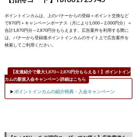
件一
覧
ポイントインカムは、上のバナーからの登録＋ポイント交換など
3.6
で870円＋キャンペーンボーナス（月により1,000～2,000円分）＝
【証
合計1,870円分～2,870円分もらえます。広告案件を利用する際に
券会
は、バナーから登録後ポイントインカムのサイト上で広告案件を
社】
証券
検索してご利用ください。
会社
の口
座開
設で
【友達紹介で最大1,870～2,870円分もらえる！】ポイントイン
ポイ
カムの新規入会キャンペーン詳細はこちら
ント
がも
▶
ポイントインカムの紹介特典・入会キャンペーン
らえ
る案
件一
覧
4
ポイ