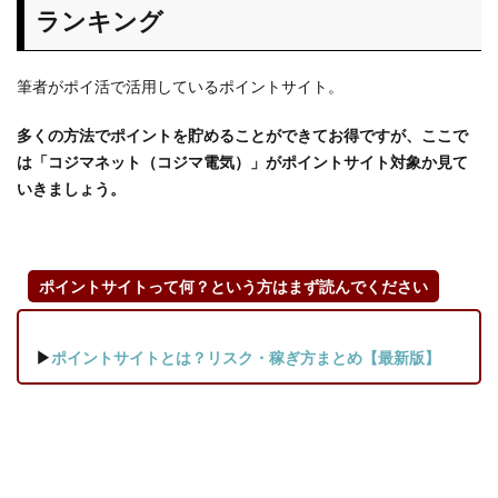
ランキング
気）の
利用は
どのポ
筆者がポイ活で活用しているポイントサイト。
イント
サイト
多くの方法でポイントを貯めることができてお得ですが、ここで
が一番
お得？
は「コジマネット（コジマ電気）」がポイントサイト対象か見て
おすす
いきましょう。
め度・
おすす
めラン
キング
ポイントサイトって何？という方はまず読んでください
1.1
【は
▶
ポイントサイトとは？リスク・稼ぎ方まとめ【最新版】
じめ
に】
ポイ
ント
サイ
トの