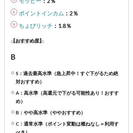
モッピー
：2％
象か
確認
ポイントインカム
：2％
1.9
ちょびリッチ
：1.8％
【そ
の他
【おすすめ度】
広告
サー
ビ
B
ス】
毎日
リア
S：過去最高水準（急上昇中！すぐ下がるため絶
ルタ
対おすすめ）
イム
でお
A：高水準（高還元で下がる可能性あり！おすす
得な
め）
広告
サー
B：やや高水準（ややおすすめ）
ビス
を紹
C：通常水準（ポイント変動は概ねなし＝利用す
介！
べき）