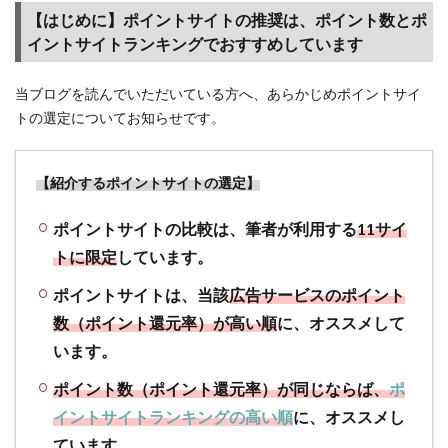
推奨
【はじめに】ポイントサイトの推奨は、ポイント数とポ
は、
イントサイトランキングでおすすめしています
ポイ
ント
数と
当ブログを読んでいただいている方へ、あらかじめポイントサイ
ポイ
トの選定についてお知らせです。
ント
サイ
トラ
【紹介するポイントサイトの選定】
ンキ
ング
ポイントサイトの比較は、筆者が利用する
11サイ
でお
トに限定
しています。
すす
めし
ポイントサイトは、当該
広告サービスのポイント
てい
ます
数（ポイント還元率）が高い順
に、オススメして
います。
1.2
【ポイ
ポイント数（ポイント還元率）が同じならば、
ポ
ントサ
イントサイトランキングの高い順
に、オススメし
イト獲
得条
ています。