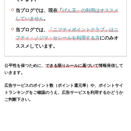
件】ど
当ブログでは、現在
「
げん玉」の利用はオススメ
のよう
な条件
していません
。
で「コ
ジマネ
当ブログでは、
「ニフティポイントクラブ」はニ
ット
フティ・ノジマ・セシールを利用する方
にのみオ
（コジ
ススメしています。
マ電
気）」
ポイン
公平性を保つために、
できる限りルールに基づいて
情報発信して
トサイ
トのポ
いきます。
イント
がもら
広告サービスのポイント数（ポイント還元率）や、ポイントサイ
えるか
トランキングをご確認のうえ、広告サービスを利用するかどうか
ご判断下さい。
1.3
【ポ
イン
ト比
較】