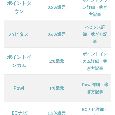
ポイントタ
サイ
0.5％還元
ン詳細・稼ぎ
ト！
ウン
方記事
1.6
【ポ
ハピタス詳
イン
ハピタス
0.6％還元
細・稼ぎ方記
トイ
ンカ
事
ム】
学生
ポイントイン
から
ポイントイ
2％還元
カム詳細・稼
主婦
ンカム
まで
ぎ方記事
幅広
く人
気！
Powl詳細・稼
Powl
1％還元
たく
ぎ方記事
さん
のコ
ンテ
ECナビ詳細・
ンツ
ECナビ
1.2％還元