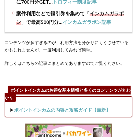
に700円分GET…
トロフィー制度記事
得
に！
案件利用などで福引券を集めて「
インカムガラポ
3.3
ン
」で最高500円分…
インカムガラポン記事
グル
メ広
告サ
コンテンツが多すぎるのが、利用方法を分かりにくくさせている
ービ
かもしれませんが、一度利用してみれば簡単。
スも
ポイ
詳しくはこちらの記事にまとめてありますのでご覧ください。
活で
お得
に！
3.4
ポイントインカムのお得な基本情報と多くのコンテンツが丸わ
動画
かり
配信
サー
▶
ポイントインカムの内容と攻略ガイド【最新】
ビス
もポ
イ活
対象