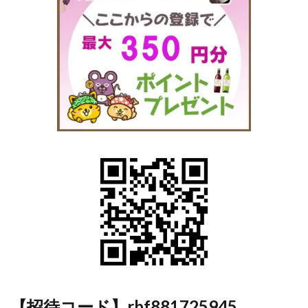
（ポ
イン
ト変
動が
大き
く注
意）
3.5
【銀
行口
座】
銀行
の口
座開
設で
ポイ
ント
がも
らえ
る案
【招待コード】rbf881725945