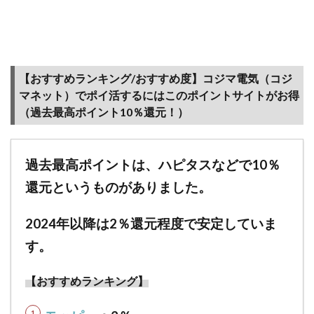
ス型サ
イト
1.8
【他
【おすすめランキング/おすすめ度】コジマ電気（コジ
のお
買い
マネット）でポイ活するにはこのポイントサイトがお得
物サ
（過去最高ポイント10％還元！）
イ
ト】
ECサ
過去最高ポイントは、ハピタスなどで10％
イト
を利
還元というものがありました。
用す
る際
2024年以降は2％還元程度で安定していま
に
は、
す。
必ず
ポイ
【おすすめランキング】
ント
サイ
ト対