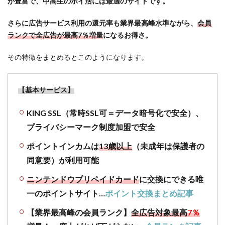
が豊富で、中高生のポイ活には最適のサイトです。
ト経
由
さらに広告サービス利用の還元率も業界最高峰水準ながら、
会員
（ポ
ランクで全広告が最高7％増量
になるお得さ。
イ
活）
その特徴をまとめるとこのようになります。
でお
得な
ジャ
【基本サービス】
ン
ル・
KING SSL（常時SSL可＝データ暗号化で安全）、
広告
サー
プライバシーマーク制度加盟で安全
ビス
まと
ポイントインカムは
13歳以上
（未成年は保護者の
め
同意要）が利用可能
3.1
ニンテンドウプリペイドカード
に交換にできる唯
クレ
一のポイントサイト…
ポイント交換まとめ記事
ジッ
トカ
【業界最高峰の会員ランク】
全広告対象最高
7％
ード