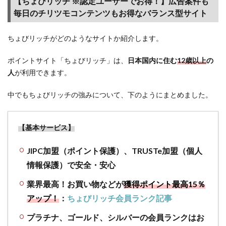
【ちょびリッチ ※認定ユーザーでお得！】広告案件も
ント
毎日のチリツモコンテンツもお得なバランス型サイト
サイ
ト経
由で
ちょびリッチがどのようなサイトか紹介します。
お得
なキ
ポイントサイト「ちょびリッチ」は、
日本国内に住む
12歳以上
の
ャン
人
が利用できます。
ペー
ンま
中でもちょびリッチの強みについて、下のようにまとめました。
とめ
4.1
【基本サービス】
ポイ
ント
サイ
JIPC加盟（ポイント保護）、TRUSTe加盟（個人
トの
情報保護）で安全・安心
ラン
キン
業界最高！
お買い物などが
獲得ポイント最高15％
グ
アップ！
：
ちょびリッチ会員ランク記事
（最
新）
プラチナ、ゴールド、シルバーの会員ランクはお
様々