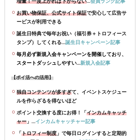
増量！
一度上がれば下がらない
…
会員ランク記事
は最
も手
お買い物保証、公式サイト保証
で安心して広告サ
っ取
り早
ービスが利用できる
く稼
誕生日特典で毎年お祝い（福引券＋トロフィース
ぐこ
とが
タンプ）してくれる…
誕生日キャンペーン記事
でき
る
毎月必ず新規入会キャンペーンを開催しており、
スタートダッシュしやすい…
新規入会記事
3.2
旅行
【ポイ活への活用】
予約
サイ
ト
独自コンテンツが多すぎ
て、イベントスケジュー
（ホ
ルを作らざるを得ないほど
テ
ル）
ポイント交換する度にお得！「
インカムキャッチ
もポ
ャー
」…
インカムキャッチャー記事
イ活
で断
「
トロフィー制度
」で毎日ログインすると定期的
然お