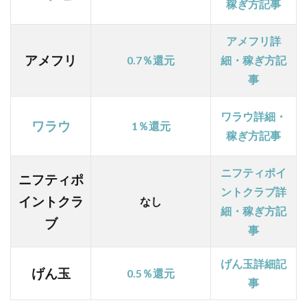
で楽
稼ぎ方記事
しく
ポイ
アメフリ詳
活で
アメフリ
きる
0.7％還元
細・稼ぎ方記
事
1.7
【ちょ
びリッ
ワラウ詳細・
ワラウ
1％還元
チ ※
稼ぎ方記事
認定ユ
ーザー
でお
ニフティポイ
ニフティポ
得！】
ントクラブ詳
広告案
イントクラ
なし
細・稼ぎ方記
件も毎
ブ
日のチ
事
リツモ
コンテ
げん玉詳細記
ンツも
げん玉
0.5％還元
事
お得な
バラン