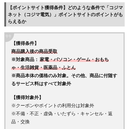
コジ
マネ
【ポイントサイト獲得条件】どのような条件で「コジマ
ット
ネット（コジマ電気）」ポイントサイトのポイントがも
（コ
らえるか
ジマ
電
気）
【獲得条件】
はど
のポ
商品購入後の商品受取
イン
※対象商品：
家電・パソコン・ゲーム・おもち
トサ
ゃ・生活雑貨・医薬品・ふとん
イト
がお
※商品本体の価格のみ対象。その他、商品に付随す
得か
るサービス料はすべて対象外
比較
した
【獲得対象外】
（ポ
イン
※クーポンやポイントの利用分は対象外
ト還
※不備・不正・虚偽・いたずら・キャンセル・返
元
品・交換
率）