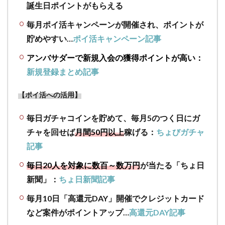
誕生日ポイントがもらえる
な要
素か
毎月ポイ活キャンペーンが開催され、ポイントが
ら検
貯めやすい…
ポイ活キャンペーン記事
証し
た結
アンバサダーで新規入会の獲得ポイントが高い：
果
新規登録まとめ記事
4.2
【新
【ポイ活への活用】
規登
録キ
毎日ガチャコインを貯めて、毎月5のつく日にガ
ャン
チャを回せば
月間50円以上
稼げる：
ちょびガチャ
ペー
ン】
記事
お得
なキ
毎日20人を対象に数百～数万円
が当たる「ちょ日
ャン
新聞」：
ちょ日新聞記事
ペー
ンか
毎月10日「高還元DAY」開催でクレジットカード
ら新
など案件がポイントアップ…
高還元DAY記事
規入