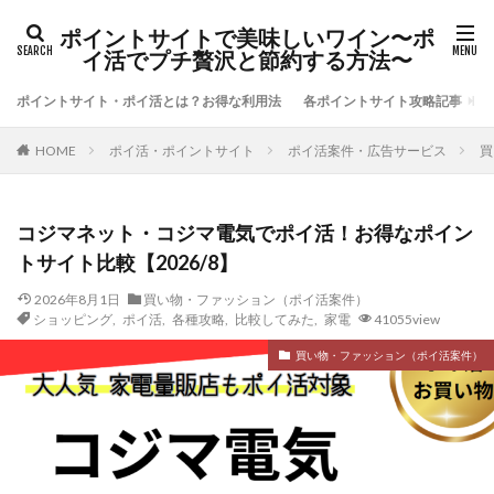
ポイントサイトで美味しいワイン〜ポ
イ活でプチ贅沢と節約する方法〜
ポイントサイト・ポイ活とは？お得な利用法
各ポイントサイト攻略記事
ポイ活・ポイントサイト
ポイ活案件・広告サービス
買
HOME
コジマネット・コジマ電気でポイ活！お得なポイン
トサイト比較【2026/8】
2026年8月1日
買い物・ファッション（ポイ活案件）
ショッピング
,
ポイ活
,
各種攻略
,
比較してみた
,
家電
41055view
買い物・ファッション（ポイ活案件）