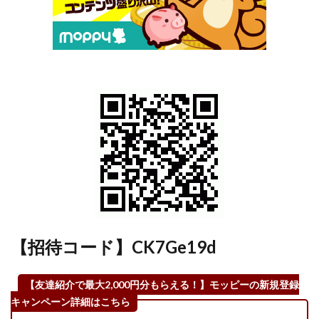
2.4
【各種
カー
ド】
「コジ
マ×ビ
ックカ
メラカ
ード
（コジ
マポイ
ントカ
ード・
WAON
一体
型）」
【招待コード】CK7Ge19d
かコジ
マカー
ド（コ
【友達紹介で最大2,000円分もらえる！】モッピーの新規登録
ジマク
キャンペーン詳細はこちら
レジッ