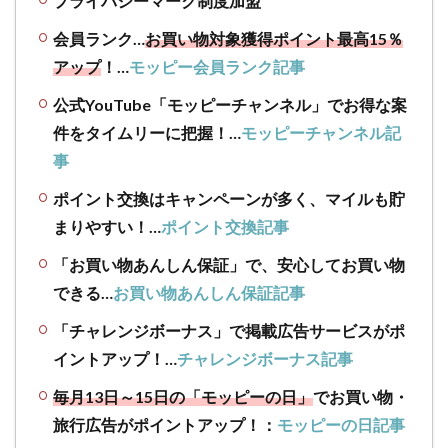
プライバシーマーク制度加盟
要】
コジ
会員ランク…
お買い物対象獲得ポイント最高15％
マネ
アップ
！…
モッピー会員ランク記事
ット
はビ
公式YouTube「モッピーチャンネル」でお得な案
ック
件をタイムリーに把握！…
モッピーチャンネル記
カメ
ラの
事
子会
ポイント交換はキャンペーンが多く、マイルも貯
社で
ある
まりやすい！…
ポイント交換記事
「コ
ジマ
「お買い物あんしん保証」で、安心してお買い物
電
できる…
お買い物あんしん保証記事
気」
が運
「チャレンジボーナス」で掲載広告サービスがポ
営す
イントアップ！…
チャレンジボーナス記事
る、
家電
毎月13日～15日の「モッピーの日」
でお買い物・
量販
旅行広告がポイントアップ！：
モッピーの日記事
店