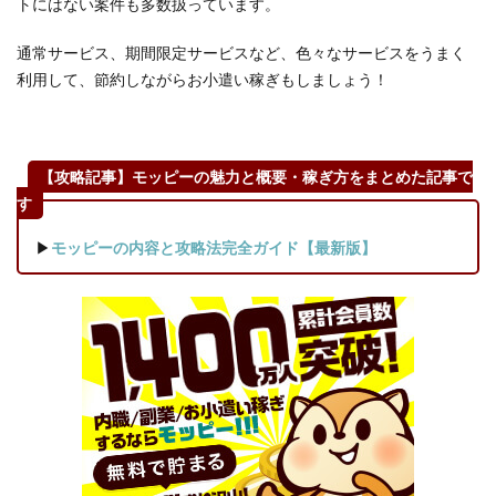
トにはない案件も多数扱っています。
ービ
ス】
通常サービス、期間限定サービスなど、色々なサービスをうまく
コジ
利用して、節約しながらお小遣い稼ぎもしましょう！
マネ
ット
では
コジ
マポ
【攻略記事】モッピーの魅力と概要・稼ぎ方をまとめた記事で
イン
す
ト
（く
▶
モッピーの内容と攻略法完全ガイド【最新版】
らし
応援
ポイ
ン
ト）
が使
え
る・
貯ま
る！