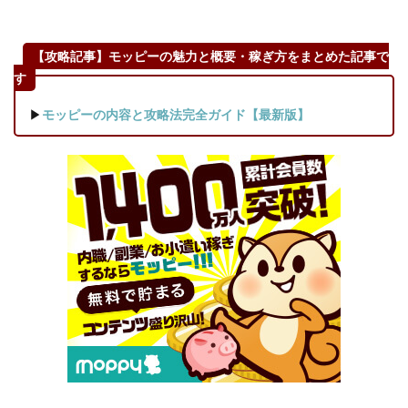
商品
②グ
【攻略記事】モッピーの魅力と概要・稼ぎ方をまとめた記事で
ルー
プ
す
A【デ
▶
モッピーの内容と攻略法完全ガイド【最新版】
ュ
オ・
ザ・
クレ
ンジ
ング
バー
ム
ホワ
イ
ト】
2.5
具体的な
商品③グループ
B【CANADEL(カ
ナデル)プレミア