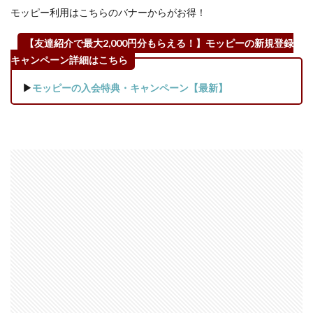
ホワイト】
モッピー利用はこちらのバナーからがお得！
2.6
具体的な
【友達紹介で最大2,000円分もらえる！】モッピーの新規登録
商品④グループ
キャンペーン詳細はこちら
B【CANADEL(カ
ナデル)プレミア
▶
モッピーの入会特典・キャンペーン【最新】
リフト】
3
DUO
＆
CANADEL
キャンペ
ーン利用
方法と注
意点
4
モッ
ピー
でポ
イン
トが