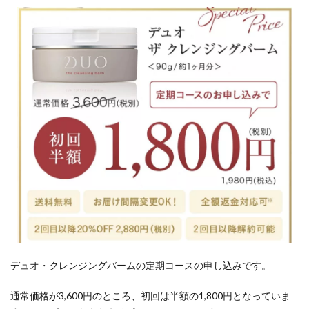
ECサ
イト
を利
用す
る際
に
は、
必ず
ポイ
ント
サイ
ト対
象か
確認
5.2
クレ
ジッ
デュオ・クレンジングバームの定期コースの申し込みです。
トカ
ード
通常価格が3,600円のところ、初回は半額の1,800円となっていま
は最