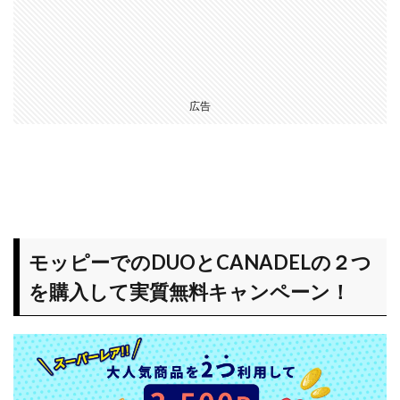
貯ま
るコ
ンテ
ンツ
（ポ
イン
広告
トア
ッ
プ・
ポイ
ント
交
換）
モッピーでのDUOとCANADELの２つ
4.1
業界一
を購入して実質無料キャンペーン！
のポイ
ント還
元率
（還元
数）に
加え