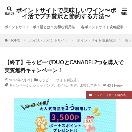
ポイントサイトで美味しいワイン〜ポ
イ活でプチ贅沢と節約する方法〜
ポイントサイト・ポイ活とは？お得な利用法
各ポイントサイト攻略記事
ポイ活・ポイントサイト
ポイントサイト徹底解説
モッ
HOME
【終了】モッピーでDUOとCANADEL2つを購入で
実質無料キャンペーン！
2026年7月9日
モッピー（サイト解説④）
キャンペーン
,
ショッピング
,
ポイ活
,
美容
,
比較してみた
4311view
モッピー（サイト解説④）