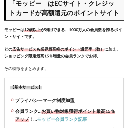
ー」
「モッピー」はECサイト・クレジッ
は
トカードが高額還元のポイントサイト
EC
サイ
ト・
モッピーは
12歳以上
が利用できる、1000万人の会員数を誇るポイ
クレ
ントサイトです。
ジッ
トカ
どの
広告サービスも業界最高峰のポイント還元率（数）
に加え、
ード
が高
ショッピング限定最高15％増量の会員ランクでお得。
額還
元の
その特徴をまとめます。
ポイ
ント
サイ
【基本サービス】
ト
プライバシーマーク制度加盟
2
モッ
ピーでの
会員ランク…
お買い物対象獲得ポイント最高15％
DUOと
アップ
！…
モッピー会員ランク記事
CANADEL
の２つを