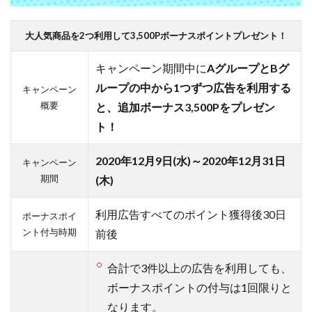
ペー
ン】
過去
大人気商品を2つ利用して3,500Pボーナスポイントプレゼント！
には
旅
キャンペーン期間中に
AグループとBグ
行、
ループの中から1つずつ広告を利用する
キャンペーン
ふる
概要
と、追加ボーナス3,500Pをプレゼン
さと
納税
ト！
など
多く
2020年12月9日(水)～2020年12月31日
キャンペーン
のキ
期間
(木)
ャン
ペー
ン実
利用広告すべてのポイント獲得後30日
ボーナスポイ
施
ント付与時期
前後
4.5
その他
合計で3件以上の広告を利用しても、
のポイ
ボーナスポイントの付与は1回限りと
ント交
なります。
換にも