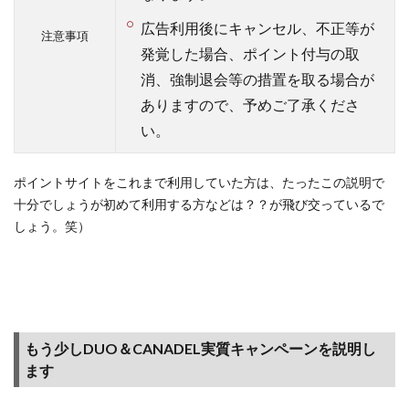
キャン
広告利用後にキャンセル、不正等が
ペーン
注意事項
発覚した場合、ポイント付与の取
を利用
しよう
消、強制退会等の措置を取る場合が
（モッ
ありますので、予めご了承くださ
ピーは
い。
ポイン
ト交換
も充
ポイントサイトをこれまで利用していた方は、たったこの説明で
実！）
十分でしょうが初めて利用する方などは？？が飛び交っているで
4.6
しょう。笑）
【広
告利
用
編】
リア
ルタ
もう少しDUO＆CANADEL実質キャンペーンを説明し
イム
ます
でお
得な