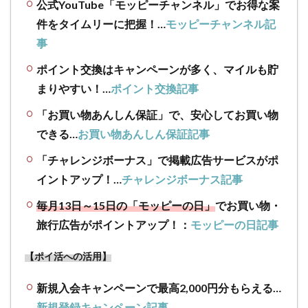
公式YouTube「モッピーチャンネル」でお得な案
購入して
件をタイムリーに把握！…
モッピーチャンネル記
実質無料
キャンペ
事
ーン！
ポイント交換はキャンペーンが多く、マイルも貯
2.1
まずは
まりやすい！…
ポイント交換記事
キャンペーン
の概要紹介！
「お買い物あんしん保証」で、安心してお買い物
Aグループ
できる…
お買い物あんしん保証記事
（DUO)とBグ
ループ
「チャレンジボーナス」で掲載広告サービスがポ
（CANADEL）
イントアップ！…
チャレンジボーナス記事
両方購入で実
質無料！
毎月13日～15日の「モッピーの日」
でお買い物・
2.2
も
旅行広告がポイントアップ！：
モッピーの日記事
う少し
DUO＆
【ポイ活への活用】
CANADEL
実質キャ
新規入会キャンペーンで最高2,000円分もらえる…
ンペーン
を説明し
新規登録キャンペーン記事