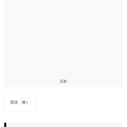
広告
目次
1
「モ
ッピ