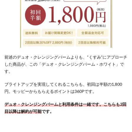
に！
5.4
ふる
さと
納税
もポ
イ活
でお
前述のデュオ・クレンジングバームよりも、“くすみ”にアプローチ
得に
した商品が、この「デュオ・クレンジングバーム・ホワイト」で
寄付
す。
しよ
う
ブライトアップを実現してくれるこちらも、初回は半額の1,800
5.5
円。モッピーからもらえるポイントは360Pです。
グル
メ広
デュオ・クレンジングバームと利用条件は一緒です。こちらも2回
告サ
目以降は解約が可能
です。
ービ
スも
ポイ
活で