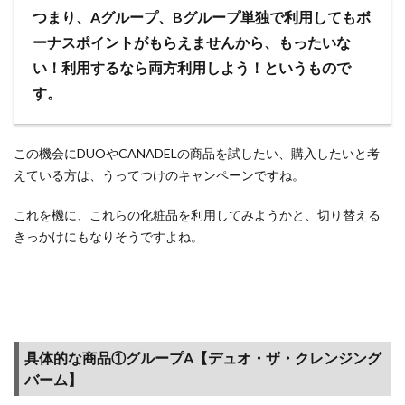
つまり、Aグループ、Bグループ単独で利用してもボ
5
ーナスポイントがもらえませんから、もったいな
ポイ
ント
い！利用するなら両方利用しよう！というもので
サイ
す。
ト経
由
（ポ
この機会にDUOやCANADELの商品を試したい、購入したいと考
イ
えている方は、うってつけのキャンペーンですね。
活）
でお
これを機に、これらの化粧品を利用してみようかと、切り替える
得な
きっかけにもなりそうですよね。
ジャ
ン
ル・
広告
サー
ビス
まと
具体的な商品①グループA【デュオ・ザ・クレンジング
め
バーム】
5.1