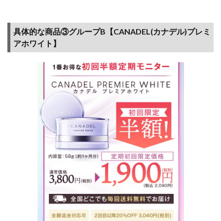
お得
に！
具体的な商品③グループB【CANADEL(カナデル)プレミ
5.6
アホワイト】
動画
配信
サー
ビス
もポ
イ活
対象
（ポ
イン
ト変
動が
大き
く注
意）
6
まと
め～12月