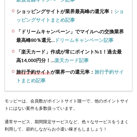
ます
ショッピングサイトが業界最高峰の還元率：
ショ
2.3
ッピングサイトまとめ記事
具体
的な
「ドリームキャンペーン」でマイルへの交換業界
商品
最高峰80％還元…
ドリームキャンペーン記事
①グ
ルー
「楽天カード」作成が常にポイント№1！過去最
プ
高14,000円分！…
楽天カード記事
A【デ
ュ
旅行予約サイト
が業界一の還元率：
旅行予約サイ
オ・
トまとめ記事
ザ・
クレ
ンジ
ング
モッピーは、会員数がポイントサイト随一で、他のポイントサイ
バー
トにはない案件も多数扱っています。
ム】
通常サービス、期間限定サービスなど、色々なサービスをうまく
2.4
利用して、節約しながらお小遣い稼ぎもしましょう！
具体
的な