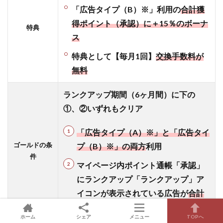
「広告タイプ（B）※」利用の
合計獲
得ポイント（承認）に＋15％のボーナ
特典
ス
特典として【毎月1回】
交換手数料が
無料
ランクアップ期間（6ヶ月間）に下の
①、②いずれもクリア
「広告タイプ（A）※」と「広告タイ
ゴールドの条
プ（B）※」の両方
利用
件
マイページ内ポイント通帳「承認」
にランクアップ「ランクアップ」ア
イコンが表示されている広告が
合計
10,000P以上反映
される。
ホーム
シェア
メニュー
TOPへ