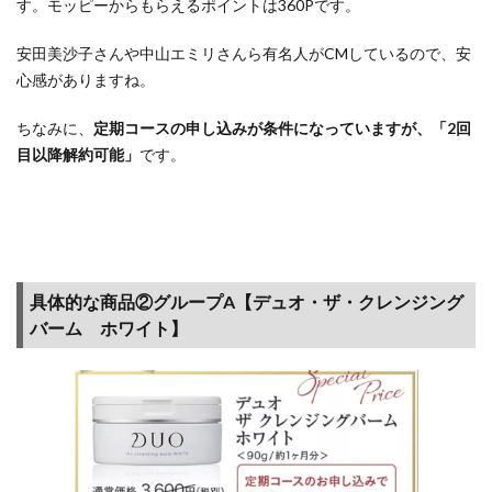
す。モッピーからもらえるポイントは360Pです。
も手
っ取
安田美沙子さんや中山エミリさんら有名人がCMしているので、安
り早
く稼
心感がありますね。
ぐこ
とが
ちなみに、
定期コースの申し込みが条件になっていますが、「2回
でき
目以降解約可能」
です。
る
5.3
旅行
予約
サイ
具体的な商品②グループA【デュオ・ザ・クレンジング
ト
（ホ
バーム ホワイト】
テ
ル）
もポ
イ活
で断
然お
得