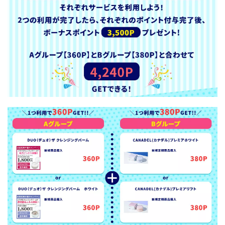
日」
は、
ショ
ッピ
ング
サイ
トが
通常
より
お得
にな
る、
お買
い物
の祭
典！
4.4
【過
去キ
ャン