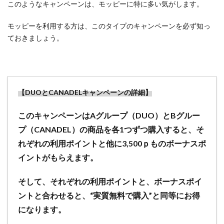
広告
このようなキャンペーンは、モッピーに特に多い気がします。
サー
ビス
モッピーを利用する方は、このタイプのキャンペーンを必ず知っ
を紹
ておきましょう。
介
4.7
ポイ
活に
【DUOとCANADELキャンペーンの詳細】
疲れ
た、
このキャンペーンは
Aグループ（DUO）とBグルー
続か
ない
プ（CANADEL）の商品を各1つずつ購入すると、そ
と思
れぞれの利用ポイントと他に3,500ｐものボーナスポ
った
イント
がもらえます。
ら…や
める
のは
そして、それぞれの利用ポイントと、ボーナスポイ
もっ
ントと合わせると、“実質無料で購入”と同等にお得
たい
になります。
な
い！