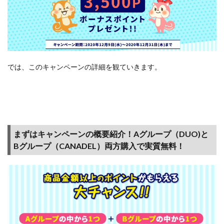
て、さ
らに会
員ラン
クが登
場！
（2022
では、このキャンペーンの詳細を観ていきます。
年9
月）
4.2
モッ
ピー
ガチ
まずはキャンペーンの概要紹介！Aグループ（DUO)と
ャを
Bグループ（CANADEL）両方購入で実質無料！
毎日
回そ
う
4.3
「モ
ッピ
ーの