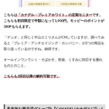
はDUO＆
CANADEL
の無料利
こちらは
「カナデル・プレミアホワイト」の定期モニター
です。
用のチャ
こちらも初回限定で半額になって1,900円。モッピーのポイントが
ンス！～
380Pもらえます。
「デュオ」と同じく中山エミリさんがCMしていますが、調べてみ
ると「プレミア・アンチエイジング・カンパニー」が2つの商品を
取り扱っているのですね。納得です。
オールインワンでシミ・そばかす、乾燥、くすみに対応する優れ
ものとのこと。
こちらも2回目以降の解約可能です。
具体的な商品④グループB【CANADEL(カナデル)プレミ